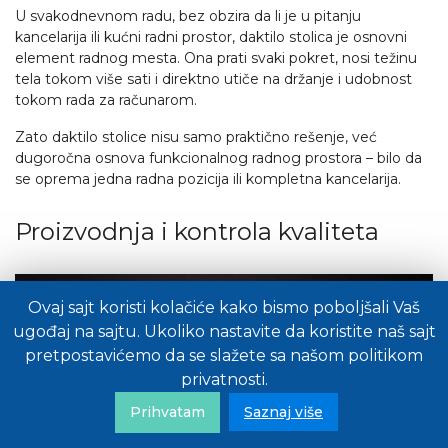
U svakodnevnom radu, bez obzira da li je u pitanju
kancelarija ili kućni radni prostor, daktilo stolica je osnovni
element radnog mesta. Ona prati svaki pokret, nosi težinu
tela tokom više sati i direktno utiče na držanje i udobnost
tokom rada za računarom.
Zato daktilo stolice nisu samo praktično rešenje, već
dugoročna osnova funkcionalnog radnog prostora – bilo da
se oprema jedna radna pozicija ili kompletna kancelarija.
Proizvodnja i kontrola kvaliteta
Ovaj sajt koristi kolačiće kako bismo poboljšali Vaš
ugođaj na sajtu. Ukoliko nastavite da koristite naš sajt
pretpostavićemo da se slažete sa našom politikom
privatnosti.
Prihvatam
Saznaj više
Politika privatnosti