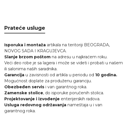
Prateće usluge
Isporuka i montaža
artikala na teritoriji BEOGRADA,
NOVOG SADA I KRAGUJEVCA.
Slanje brzom poštom
na adresu u najkraćem roku.
Veći deo robe je sa lagera i može se videti i probati u našem
ili salonima naših saradnika.
Garancija
u zavisnosti od artikla u periodu od
10 godina.
Mogućnost doplate za produženu garanciju.
Obezbeđen servis
i van garantnog roka.
Zamenske stolice
, do isporuke poručenih stolica.
Projektovanje i izvođenje
enterijerskih radova.
Usluga redovnog održavanja
nameštaja u i van
garantnog roka.