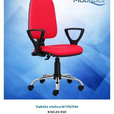
Daktilo stolica M 170/OM
8.160,00
RSD