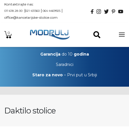
Kontaktirajte nas:
011 618 28 00
021 431360
064 4469925
office@kancelarijske-stolice.com
0
Garancija
do 10
godina
Saradnici
Staro za novo
– Prvi put u Srbiji
Daktilo stolice