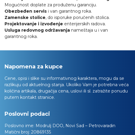
Mogućnost doplate za produženu garanciju.
Obezbeđen servis
i van garantnog roka.
Zamenske stolice
, do isporuke poručenih stolica.
Projektovanje i izvođenje
enterijerskih radova.
Usluga redovnog održavanja
nameštaja u i van
garantnog roka.
Napomena za kupce
Cene, opisi i slike su informativnog karaktera, mogu da se
razlikuju od aktuelnog stanja. Ukoliko Vam je potrebna veća
količina artikala, drugačija cena, uslovi ili sl. zatražite ponudu
putem kontakt stranice.
Poslovni podaci
Poslovno ime:
Modrulj DOO, Novi Sad – Petrovaradin
Matični broj:
20869135