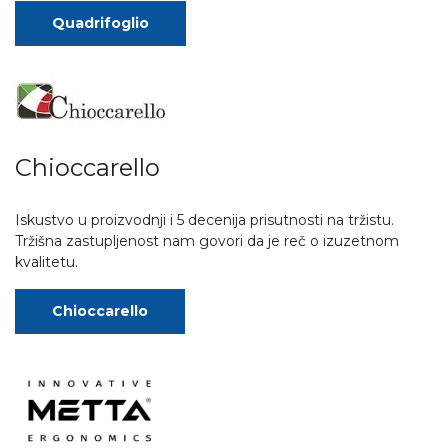
Quadrifoglio
Chioccarello
Iskustvo u proizvodnji i 5 decenija prisutnosti na tržistu.
Tržišna zastupljenost nam govori da je reč o izuzetnom
kvalitetu.
Chioccarello