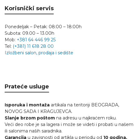
Korisnički servis
Ponedeljak – Petak: 08:00 – 18:00h
Subota: 09.00 – 13.00h
Mob:
+381 64 446 99 25
Tel:
(+381) 11 618 28 00
Izložbeni salon, prodaja i sedište
Prateće usluge
Isporuka i montaža
artikala na teritoriji BEOGRADA,
NOVOG SADA I KRAGUJEVCA.
Slanje brzom poštom
na adresu u najkraćem roku.
Veći deo robe je sa lagera i može se videti i probati u našem
ili salonima naših saradnika.
Garancija
u zavisnosti od artikla u periodu od
10 godina.