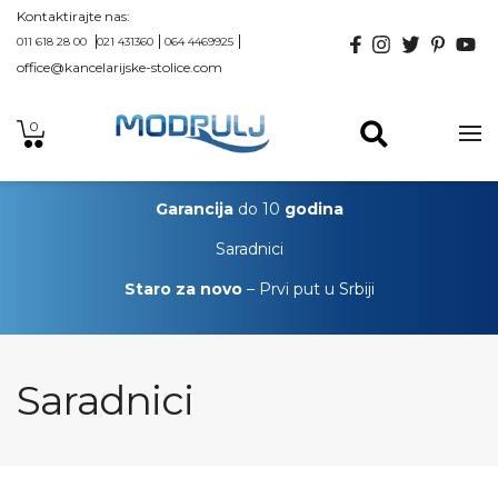
Kontaktirajte nas:
011 618 28 00
021 431360
064 4469925
office@kancelarijske-stolice.com
0
Garancija
do 10
godina
Saradnici
Staro za novo
– Prvi put u Srbiji
Saradnici