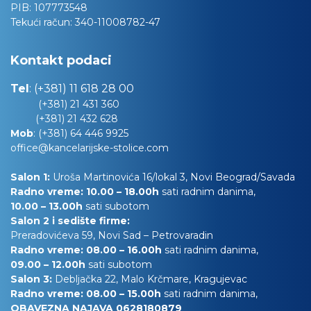
PIB:
107773548
Tekući račun:
340-11008782-47
Kontakt podaci
Tel
:
(+381) 11 618 28 00
(+381) 21 431 360
(+381) 21 432 628
Mob
:
(+381) 64 446 9925
office@kancelarijske-stolice.com
Salon 1:
Uroša Martinovića 16/lokal 3, Novi Beograd/Savada
Radno vreme: 10.00 – 18.00h
sati radnim danima,
10.00
– 13.00h
sati subotom
Salon 2 i sedište firme:
Preradovićeva 59, Novi Sad – Petrovaradin
Radno vreme: 08.00 – 16.00h
sati radnim danima,
09.00 – 12.00h
sati subotom
Salon 3:
Debljačka 22, Malo Krčmare, Kragujevac
Radno vreme: 08.00 – 15.00h
sati radnim danima,
OBAVEZNA NAJAVA 0628180879