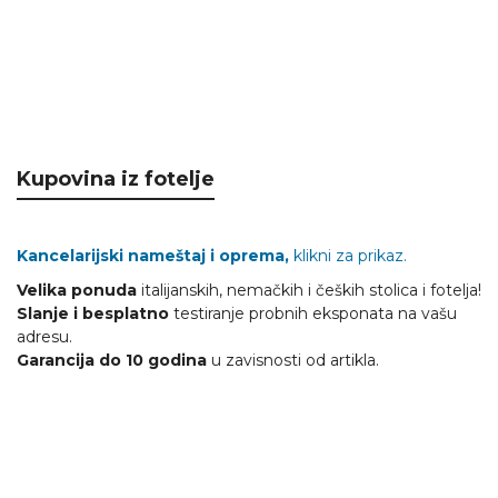
Kupovina iz fotelje
Kancelarijski nameštaj i oprema,
klikni za prikaz.
Velika ponuda
italijanskih, nemačkih i čeških stolica i fotelja!
Slanje i besplatno
testiranje probnih eksponata na vašu
adresu.
Garancija do 10 godina
u zavisnosti od artikla.