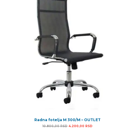
Radna fotelja M 300/M – OUTLET
Originalna cena je bila: 10.800,00 RSD.
Trenutna cena je: 4.200
10.800,00
RSD
4.200,00
RSD