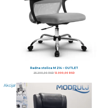
Radna stolica M 214 – OUTLET
Originalna cena je bila: 25.200,00 RSD.
Trenutna cena je: 12.00
25.200,00
RSD
12.000,00
RSD
Akcija!