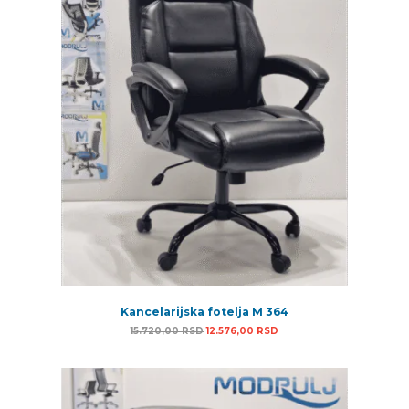
Kancelarijska fotelja M 364
Originalna cena je bila: 15.720,00 RSD.
Trenutna cena je: 12.576,
15.720,00
RSD
12.576,00
RSD