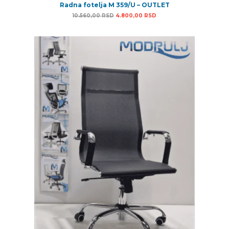
Radna fotelja M 359/U – OUTLET
Originalna cena je bila: 10.560,00 RSD.
Trenutna cena je: 4.800
10.560,00
RSD
4.800,00
RSD