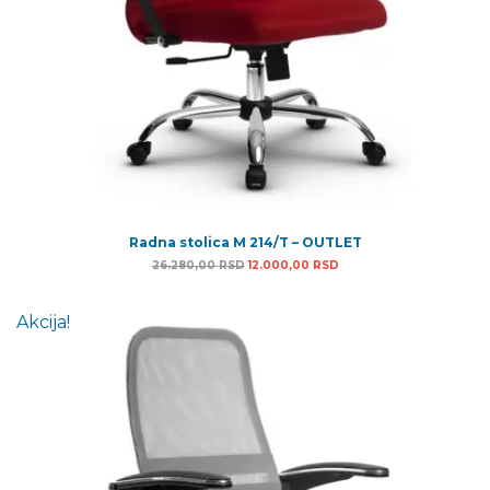
Radna stolica M 214/T – OUTLET
Originalna cena je bila: 26.280,00 RSD.
Trenutna cena je: 12.00
26.280,00
RSD
12.000,00
RSD
Akcija!