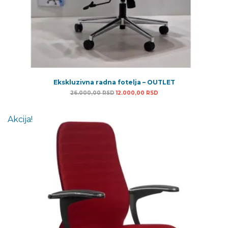
Ekskluzivna radna fotelja – OUTLET
Originalna cena je bila: 26.000,00 RSD
Trenutna cena je: 12.00
26.000,00
RSD
12.000,00
RSD
Akcija!