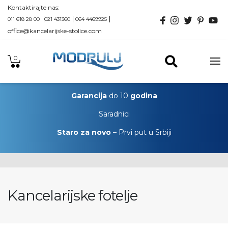
Kontaktirajte nas:
011 618 28 00
021 431360
064 4469925
office@kancelarijske-stolice.com
0
Garancija
do 10
godina
Saradnici
Staro za novo
– Prvi put u Srbiji
Kancelarijske fotelje