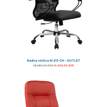
Radna stolica M 213-CH – OUTLET
Originalna cena je bila: 28.680,00 RSD.
Trenutna cena je: 14.40
28.680,00
RSD
14.400,00
RSD