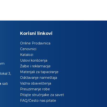
Korisni linkovi
Online Prodavnica
Cenovnici
Katalozi
Uslovi korišćenja
com
Žalbe i reklamacije
Materijali za tapaciranje
okal 3,
Održavanje nameštaja
Važna obaveštenja
0h
sati
Preuzimanje robe
Pitajte stručnjake za savet
FAQ/Često nas pitate