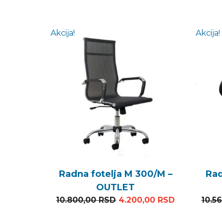
Akcija!
Akcija!
Radna fotelja M 300/M –
Rad
OUTLET
Originalna cena je bila:
Trenutna c
10.800,00
RSD
4.200,00
RSD
10.5