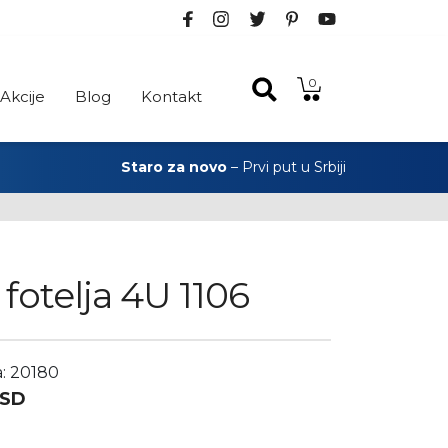
0
Akcije
Blog
Kontakt
Staro za novo
– Prvi put u Srbiji
fotelja 4U 1106
a: 20180
SD