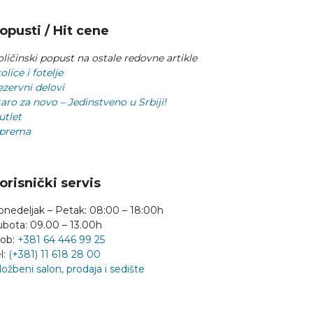
opusti / Hit cene
ličinski popust na ostale redovne artikle
olice i fotelje
ezervni delovi
aro za novo – Jedinstveno u Srbiji!
utlet
prema
orisnički servis
onedeljak – Petak: 08:00 – 18:00h
ubota: 09.00 – 13.00h
ob:
+381 64 446 99 25
l:
(+381) 11 618 28 00
ložbeni salon, prodaja i sedište