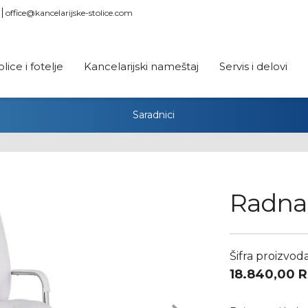
office@kancelarijske-stolice.com
olice i fotelje
Kancelarijski nameštaj
Servis i delovi
Saradnici
Radna 
Šifra proizvod
18.840,00
R