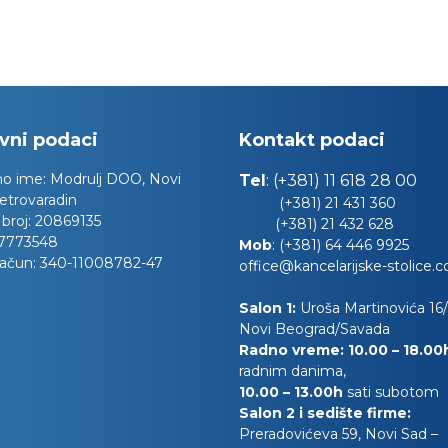
vni podaci
Kontakt podaci
no ime:
Modrulj DOO, Novi
Tel
:
(+381) 11 618 28 00
etrovaradin
(+381) 21 431 360
 broj:
20869135
(+381) 21 432 628
7773548
Mob
:
(+381) 64 446 9925
račun:
340-11008782-47
office@kancelarijske-stolice.
Salon 1:
Uroša Martinovića 16/l
Novi Beograd/Savada
Radno vreme: 10.00 – 18.0
radnim danima,
10.00
– 13.00h
sati subotom
Salon 2 i sedište firme:
Preradovićeva 59, Novi Sad –