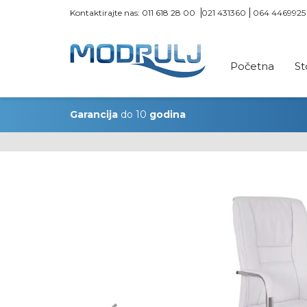
Kontaktirajte nas:
011 618 28 00
021 431360
064 4469925
Početna
St
Garancija
do 10
godina