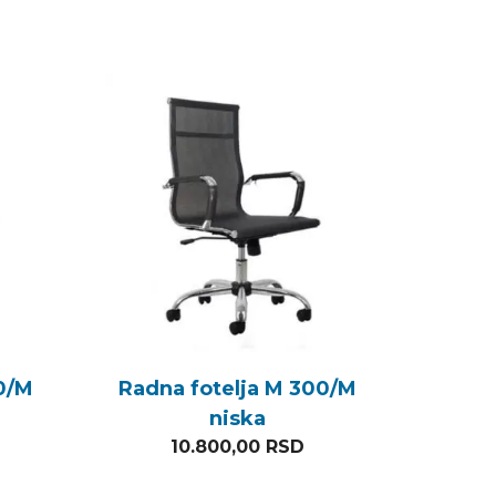
0/M
Radna fotelja M 300/M
niska
SD.
10.800,00
RSD