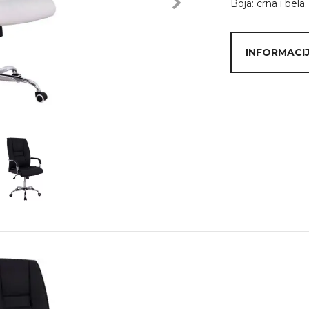
Boja: crna i bela.
Next
INFORMACIJ