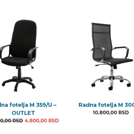
na fotelja M 359/U –
Radna fotelja M 30
OUTLET
10.800,00
RSD
 10.800,00 RSD.
ena je: 4.200,00 RSD.
Originalna cena je bila: 10.560,00 RSD.
Trenutna cena je: 4.800,00 R
60,00
RSD
4.800,00
RSD