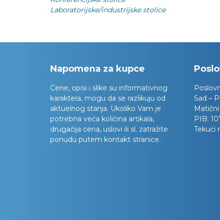
Laboratorijske/industrijske stolice
Napomena za kupce
Poslo
Cene, opisi i slike su informativnog
Poslov
karaktera, mogu da se razlikuju od
Sad – P
aktuelnog stanja. Ukoliko Vam je
Matični
potrebna veća količina artikala,
PIB:
10
drugačija cena, uslovi ili sl. zatražite
Tekući 
ponudu putem kontakt stranice.