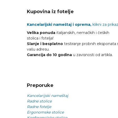
Kupovina iz fotelje
Kancelarijski nameštaj i oprema,
klikni za prikaz
Velika ponuda
italijanskih, nemačkih i čeških
stolica i fotelja!
Slanje i besplatno
testiranje probnih eksponata 
vašu adresu.
Garancija do 10 godina
u zavisnosti od artikla.
Preporuke
Kancelarijski nameštaj
Radne stolice
Radne fotelje
Ergonomske stolice
Konferencijske stolice