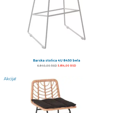
Barska stolica 4U 8450 bela
Originalna cena je bila: 6.840,00 RSD.
Trenutna cena je: 5.814,0
6.840,00
RSD
5.814,00
RSD
Akcija!