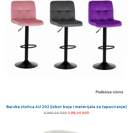
Barska stolica 4U 202 (izbor boja i materijala za tapaciranje)
Originalna cena je bila: 6.960,00 RSD.
Trenutna cena je: 5.916,00
6.960,00
RSD
5.916,00
RSD