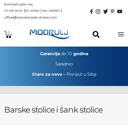
Kontaktirajte nas:
011 618 28 00
021 431360
064 4469925
office@kancelarijske-stolice.com
0
Garancija
do 10
godina
Saradnici
Staro za novo
– Prvi put u Srbiji
Barske stolice i šank stolice