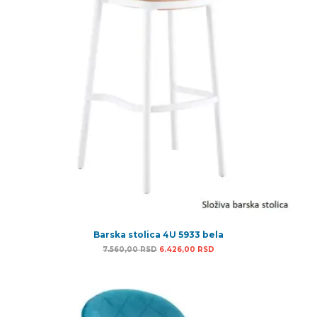
Barska stolica 4U 5933 bela
Originalna cena je bila: 7.560,00 RSD.
Trenutna cena je: 6.426,
7.560,00
RSD
6.426,00
RSD