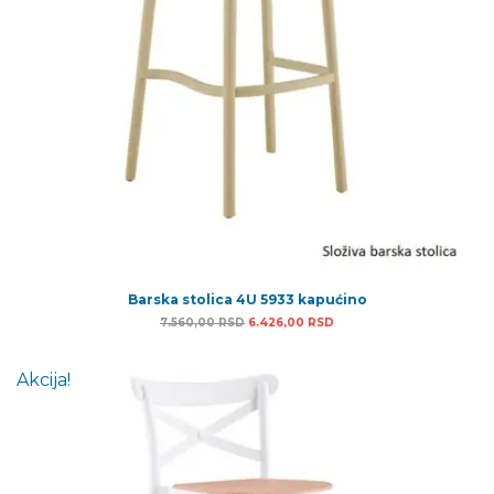
Barska stolica 4U 5933 kapućino
Originalna cena je bila: 7.560,00 RSD.
Trenutna cena je: 6.426,
7.560,00
RSD
6.426,00
RSD
Akcija!