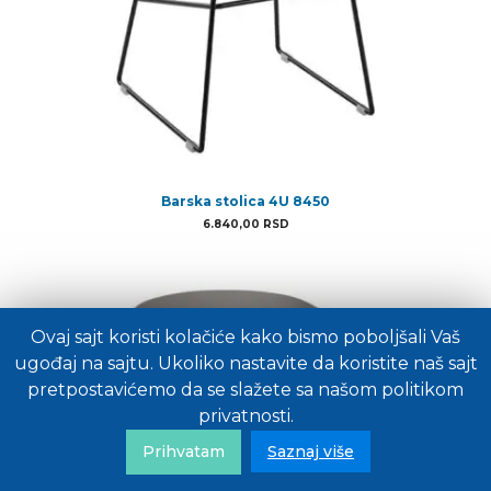
Barska stolica 4U 8450
6.840,00
RSD
Ovaj sajt koristi kolačiće kako bismo poboljšali Vaš
ugođaj na sajtu. Ukoliko nastavite da koristite naš sajt
pretpostavićemo da se slažete sa našom politikom
privatnosti.
Prihvatam
Saznaj više
Politika privatnosti