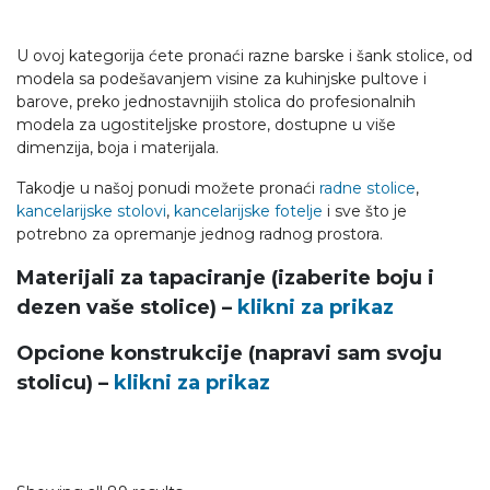
U ovoj kategorija ćete pronaći razne barske i šank stolice, od
modela sa podešavanjem visine za kuhinjske pultove i
barove, preko jednostavnijih stolica do profesionalnih
modela za ugostiteljske prostore, dostupne u više
dimenzija, boja i materijala.
Takodje u našoj ponudi možete pronaći
radne stolice
,
kancelarijske stolovi
,
kancelarijske fotelje
i sve što je
potrebno za opremanje jednog radnog prostora.
Materijali za tapaciranje
(izaberite boju i
dezen vaše stolice)
–
klikni za prikaz
Opcione konstrukcije (napravi sam svoju
stolicu) –
klikni za prikaz