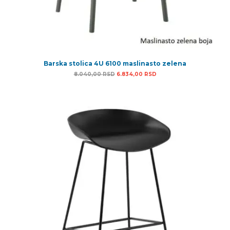
Barska stolica 4U 6100 maslinasto zelena
Originalna cena je bila: 8.040,00 RSD.
Trenutna cena je: 6.834,
8.040,00
RSD
6.834,00
RSD