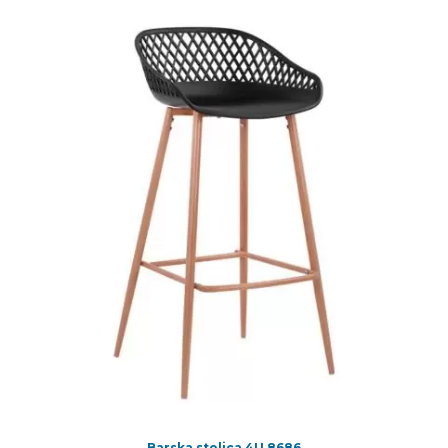
Barska stolica 4U 8686