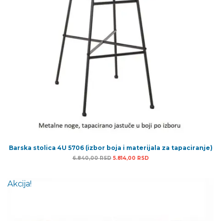
Barska stolica 4U 5706 (izbor boja i materijala za tapaciranje)
Originalna cena je bila: 6.840,00 RSD.
Trenutna cena je: 5.814,0
6.840,00
RSD
5.814,00
RSD
Akcija!