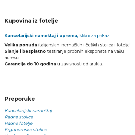
Kupovina iz fotelje
Kancelarijski nameštaj i oprema,
klikni za prikaz.
Velika ponuda
italijanskih, nemačkih i čeških stolica i fotelja!
Slanje i besplatno
testiranje probnih eksponata na vašu
adresu.
Garancija do 10 godina
u zavisnosti od artikla.
Preporuke
Kancelarijski nameštaj
Radne stolice
Radne fotelje
Ergonomske stolice