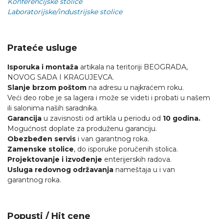
Konferencijske stolice
Laboratorijske/industrijske stolice
Prateće usluge
Isporuka i montaža
artikala na teritoriji BEOGRADA,
NOVOG SADA I KRAGUJEVCA.
Slanje brzom poštom
na adresu u najkraćem roku.
Veći deo robe je sa lagera i može se videti i probati u našem
ili salonima naših saradnika.
Garancija
u zavisnosti od artikla u periodu od
10 godina.
Mogućnost doplate za produženu garanciju.
Obezbeđen servis
i van garantnog roka.
Zamenske stolice
, do isporuke poručenih stolica.
Projektovanje i izvođenje
enterijerskih radova.
Usluga redovnog održavanja
nameštaja u i van
garantnog roka.
Popusti / Hit cene