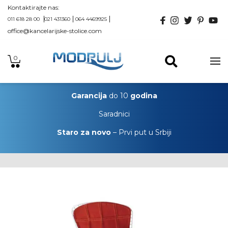
Kontaktirajte nas:
011 618 28 00
021 431360
064 4469925
office@kancelarijske-stolice.com
0
Garancija
do 10
godina
Saradnici
Staro za novo
– Prvi put u Srbiji