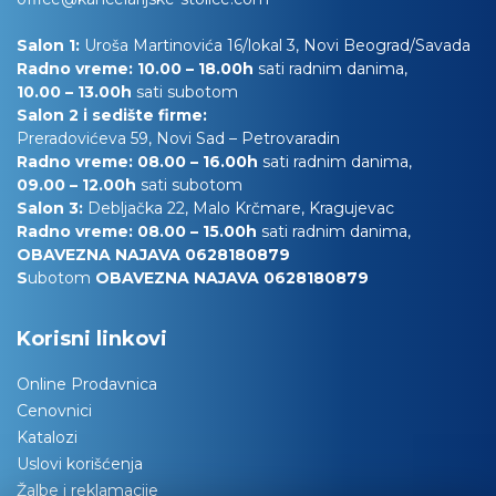
Salon 1:
Uroša Martinovića 16/lokal 3, Novi Beograd/Savada
Radno vreme: 10.00 – 18.00h
sati radnim danima,
10.00
– 13.00h
sati subotom
Salon 2 i sedište firme:
Preradovićeva 59, Novi Sad – Petrovaradin
Radno vreme: 08.00 – 16.00h
sati radnim danima,
09.00 – 12.00h
sati subotom
Salon 3:
Debljačka 22, Malo Krčmare, Kragujevac
Radno vreme: 08.00 – 15.00h
sati radnim danima,
OBAVEZNA NAJAVA 0628180879
S
ubotom
OBAVEZNA NAJAVA 0628180879
Korisni linkovi
Online Prodavnica
Cenovnici
Katalozi
Uslovi korišćenja
Žalbe i reklamacije