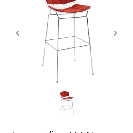
Previous
Next