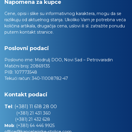
Napomena za kupce
Cene, opisi i slike su informativnog karaktera, mogu da se
razlikuju od aktuelnog stanja. Ukoliko Vam je potrebna veća
količina artikala, drugačija cena, uslovi ili sl. zatražite ponudu
putem kontakt stranice.
Poslovni podaci
Poslovno ime:
Modrulj DOO, Novi Sad – Petrovaradin
Matični broj:
20869135
PIB:
107773548
Tekući račun:
340-11008782-47
Kontakt podaci
Tel
:
(+381) 11 618 28 00
(+381) 21 431 360
(+381) 21 432 628
Mob
:
(+381) 64 446 9925
office@kancelarijske-stolice.com