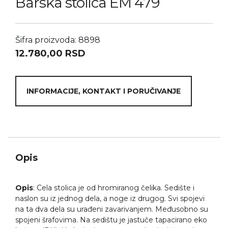
Barska stolica EM 479
Šifra proizvoda: 8898
12.780,00
RSD
INFORMACIJE, KONTAKT I PORUČIVANJE
Opis
Opis
: Cela stolica je od hromiranog čelika. Sedište i
naslon su iz jednog dela, a noge iz drugog. Svi spojevi
na ta dva dela su urađeni zavarivanjem. Međusobno su
spojeni šrafovima. Na sedištu je jastuče tapacirano eko