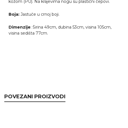
kožom (PU). Na krajevima nogu su plastični čepovi.
Boja:
Jastuče u crnoj boji.
Dimenzije
: Širina 49cm, dubina 53cm, visina 105cm,
visina sedišta 77cm.
POVEZANI PROIZVODI