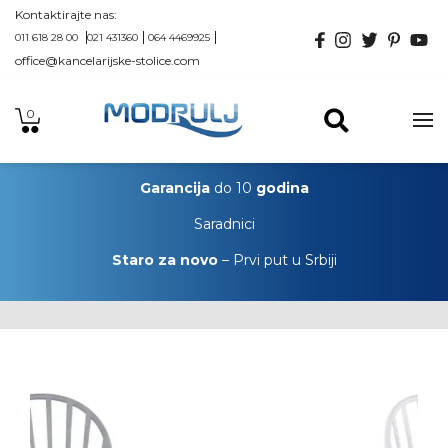
Kontaktirajte nas:
011 618 28 00
021 431360
064 4469925
office@kancelarijske-stolice.com
0
Garancija
do 10
godina
Saradnici
Staro za novo
– Prvi put u Srbiji