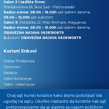
Salon 2 i sedište firme:
Preradovićeva 59, Novi Sad – Petrovaradin
Radno vreme: 08.00 – 16.00h
sati radnim danima,
09.00 – 12.00h
sati subotom
Salon 3:
Debljačka 22, Malo Krčmare, Kragujevac
Radno vreme: 08.00 – 15.00h
sati radnim danima,
OBAVEZNA NAJAVA 0628180879
S
ubotom
OBAVEZNA NAJAVA 0628180879
Korisni linkovi
Online Prodavnica
Cenovnici
Katalozi
Uslovi korišćenja
Žalbe i reklamacije
Materijali za tapaciranje
Ovaj sajt koristi kolačiće kako bismo poboljšali Vaš
Održavanje nameštaja
ugođaj na sajtu. Ukoliko nastavite da koristite naš sajt
Važna obaveštenja
pretpostavićemo da se slažete sa našom politikom
Preuzimanje robe