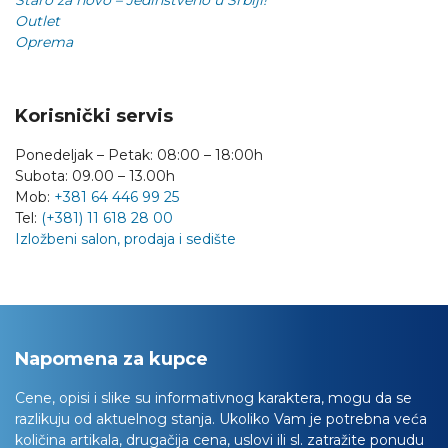
Staro za novo – Jedinstveno u Srbiji!
Outlet
Oprema
Korisnički servis
Ponedeljak – Petak: 08:00 – 18:00h
Subota: 09.00 – 13.00h
Mob:
+381 64 446 99 25
Tel:
(+381) 11 618 28 00
Izložbeni salon, prodaja i sedište
Napomena za kupce
Cene, opisi i slike su informativnog karaktera, mogu da se
razlikuju od aktuelnog stanja. Ukoliko Vam je potrebna veća
količina artikala, drugačija cena, uslovi ili sl. zatražite ponudu