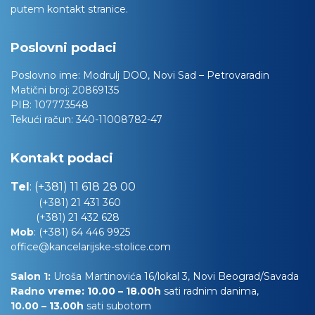
putem kontakt stranice.
Poslovni podaci
Poslovno ime:
Modrulj DOO, Novi Sad – Petrovaradin
Matični broj:
20869135
PIB:
107773548
Tekući račun:
340-11008782-47
Kontakt podaci
Tel
:
(+381) 11 618 28 00
(+381) 21 431 360
(+381) 21 432 628
Mob
:
(+381) 64 446 9925
office@kancelarijske-stolice.com
Salon 1:
Uroša Martinovića 16/lokal 3, Novi Beograd/Savada
Radno vreme: 10.00 – 18.00h
sati radnim danima,
10.00
– 13.00h
sati subotom