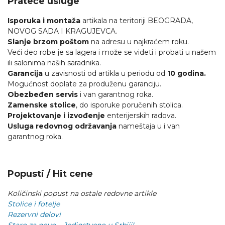
Prateće usluge
Isporuka i montaža
artikala na teritoriji BEOGRADA,
NOVOG SADA I KRAGUJEVCA.
Slanje brzom poštom
na adresu u najkraćem roku.
Veći deo robe je sa lagera i može se videti i probati u našem
ili salonima naših saradnika.
Garancija
u zavisnosti od artikla u periodu od
10 godina.
Mogućnost doplate za produženu garanciju.
Obezbeđen servis
i van garantnog roka.
Zamenske stolice
, do isporuke poručenih stolica.
Projektovanje i izvođenje
enterijerskih radova.
Usluga redovnog održavanja
nameštaja u i van
garantnog roka.
Popusti / Hit cene
Količinski popust na ostale redovne artikle
Stolice i fotelje
Rezervni delovi