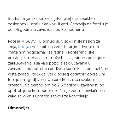
Stilska italijanska kancelarijska fotelja sa sedištem i
naslonom u štofu, eko koži ili koži. Garancija na fotelju je
od 2-5 godina u zavisnosti od komponenti.
Fotelja M 380V : U ponudi su visoki i niski naslon za
ledja,
fotelja
može biti na zvezdi, tanjiru, drvenim ili
metalnim nogicama… za radne ili konferencijske
prostorije, mehanizam može biti sa jednom pozicijom
zaključavanja ili sa više pozicija zaključavanja u
zavisnosti od potrebe i budžeta korisnika. Izbor različitih
vrsta zvezdi i točkića. Veliki opseg dodatnih opcija čini
fotelju prilagodljivom svakom korisniku i svakom
prostoru. Sa garancijom od 2-5 godina u zavisnosti od
upotrebljene komponenete čini je veoma privlačnom
kako za kućnu upotrebu tako i za kancelarije.
Dimenzije: