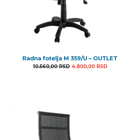
Radna fotelja M 359/U – OUTLET
Originalna cena je bila: 1
Trenutna ce
10.560,00
RSD
4.800,00
RSD