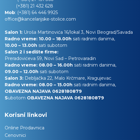
(+381) 21 432 628
Mob
:
(+381) 64 446 9925
office@kancelarijske-stolice.com
Salon 1:
Uroša Martinovića 16/lokal 3, Novi Beograd/Savada
Radno vreme: 10.00 – 18.00h
sati radnim danima,
10.00
– 13.00h
sati subotom
Salon 2 i sedište firme:
Preradovićeva 59, Novi Sad – Petrovaradin
Radno vreme: 08.00 – 16.00h
sati radnim danima,
09.00 – 12.00h
sati subotom
Salon 3:
Debljačka 22, Malo Krčmare, Kragujevac
Radno vreme: 08.00 – 15.00h
sati radnim danima,
OBAVEZNA NAJAVA 0628180879
S
ubotom
OBAVEZNA NAJAVA 0628180879
Korisni linkovi
Online Prodavnica
Cenovnici