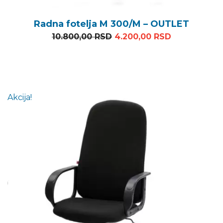
Radna fotelja M 300/M – OUTLET
Originalna cena je bila: 1
Trenutna ce
10.800,00
RSD
4.200,00
RSD
Akcija!