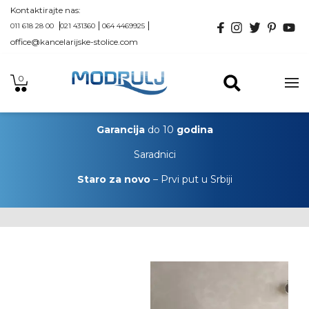
Kontaktirajte nas:
011 618 28 00
021 431360
064 4469925
office@kancelarijske-stolice.com
0
Garancija
do 10
godina
Saradnici
Staro za novo
– Prvi put u Srbiji