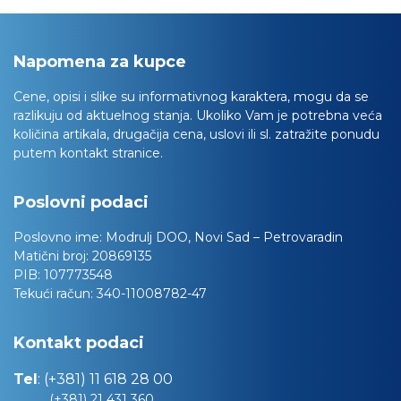
Napomena za kupce
Cene, opisi i slike su informativnog karaktera, mogu da se
razlikuju od aktuelnog stanja. Ukoliko Vam je potrebna veća
količina artikala, drugačija cena, uslovi ili sl. zatražite ponudu
putem kontakt stranice.
Poslovni podaci
Poslovno ime:
Modrulj DOO, Novi Sad – Petrovaradin
Matični broj:
20869135
PIB:
107773548
Tekući račun:
340-11008782-47
Kontakt podaci
Tel
:
(+381) 11 618 28 00
(+381) 21 431 360