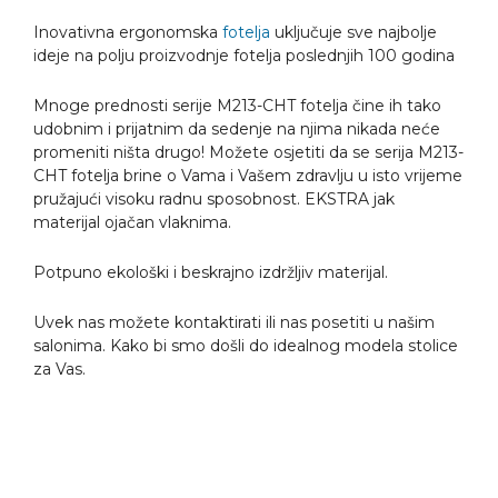
Inovativna ergonomska
fotelja
uključuje sve najbolje
ideje na polju proizvodnje fotelja poslednjih 100 godina
Mnoge prednosti serije M213-CHT fotelja čine ih tako
udobnim i prijatnim da sedenje na njima nikada neće
promeniti ništa drugo! Možete osjetiti da se serija M213-
CHT fotelja brine o Vama i Vašem zdravlju u isto vrijeme
pružajući visoku radnu sposobnost. EKSTRA jak
materijal ojačan vlaknima.
Potpuno ekološki i beskrajno izdržljiv materijal.
Uvek nas možete kontaktirati ili nas posetiti u našim
salonima. Kako bi smo došli do idealnog modela stolice
za Vas.