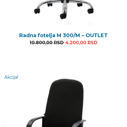
Radna fotelja M 300/M – OUTLET
Originalna cena je bila: 1
Trenutna ce
10.800,00
RSD
4.200,00
RSD
Akcija!