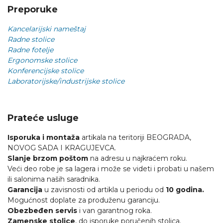
Preporuke
Kancelarijski nameštaj
Radne stolice
Radne fotelje
Ergonomske stolice
Konferencijske stolice
Laboratorijske/industrijske stolice
Prateće usluge
Isporuka i montaža
artikala na teritoriji BEOGRADA,
NOVOG SADA I KRAGUJEVCA.
Slanje brzom poštom
na adresu u najkraćem roku.
Veći deo robe je sa lagera i može se videti i probati u našem
ili salonima naših saradnika.
Garancija
u zavisnosti od artikla u periodu od
10 godina.
Mogućnost doplate za produženu garanciju.
Obezbeđen servis
i van garantnog roka.
Zamenske stolice
, do isporuke poručenih stolica.