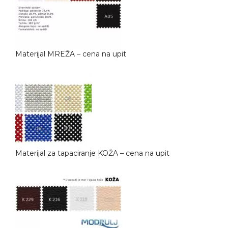
Materijal MREŽA – cena na upit
Materijal za tapaciranje KOŽA – cena na upit