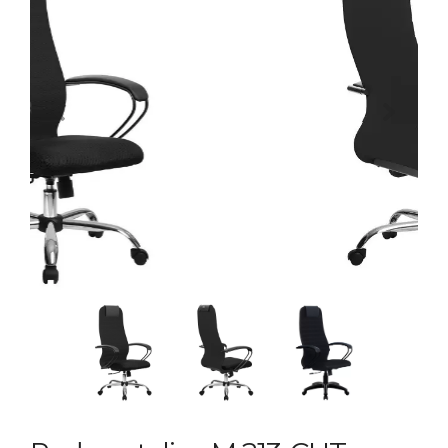
Previous
Next