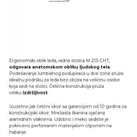
Ergonomski oblik leđa, radna stolica M 213-CHT,
odgovara anatomskom obliku ljudskog tela
.
Podešavanje lumbalnog podupirača u dve zone pruža
idealnu podršku za leđa bez obzira na veličinu osobe
koja sedi na stolici. Čelična konstrukcija pruža
veliku
izdržljivost
.
Izuzetno jak čelični okvir sa garancijom od 10 godina za
konstrukcijski okvir. Mrežasta tkanina ojačana
aramidnim vlaknima. Udobno i meko sedište je
pokriveno perforiranim materijalom otpornim na
habanje.