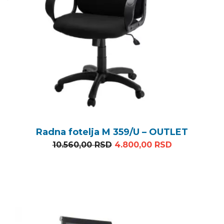
Radna fotelja M 359/U – OUTLET
Originalna cena je bila: 1
Trenutna ce
10.560,00
RSD
4.800,00
RSD