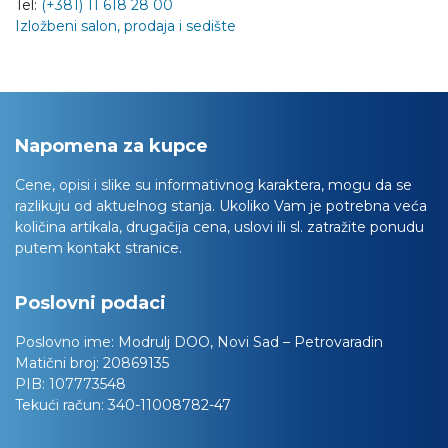
Tel:
(+381) 11 618 28 00
Izložbeni salon, prodaja i sedište
Napomena za kupce
Cene, opisi i slike su informativnog karaktera, mogu da se
razlikuju od aktuelnog stanja. Ukoliko Vam je potrebna veća
količina artikala, drugačija cena, uslovi ili sl. zatražite ponudu
putem kontakt stranice.
Poslovni podaci
Poslovno ime:
Modrulj DOO, Novi Sad – Petrovaradin
Matični broj:
20869135
PIB:
107773548
Tekući račun:
340-11008782-47