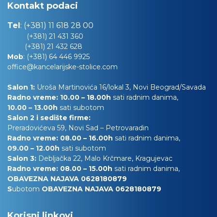
Kontakt podaci
Tel
:
(+381) 11 618 28 00
(+381) 21 431 360
(+381) 21 432 628
Mob
:
(+381) 64 446 9925
office@kancelarijske-stolice.com
Salon 1:
Uroša Martinovića 16/lokal 3, Novi Beograd/Savada
Radno vreme: 10.00 – 18.00h
sati radnim danima,
10.00
– 13.00h
sati subotom
Salon 2 i sedište firme:
Preradovićeva 59, Novi Sad – Petrovaradin
Radno vreme: 08.00 – 16.00h
sati radnim danima,
09.00 – 12.00h
sati subotom
Salon 3:
Debljačka 22, Malo Krčmare, Kragujevac
Radno vreme: 08.00 – 15.00h
sati radnim danima,
OBAVEZNA NAJAVA 0628180879
S
ubotom
OBAVEZNA NAJAVA 0628180879
Korisni linkovi