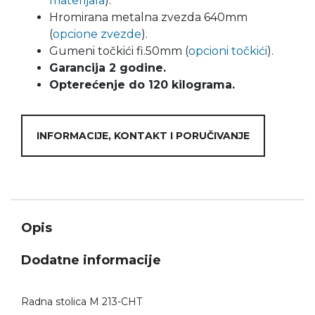
materijala
).
Hromirana metalna zvezda 640mm
(
opcione zvezde
).
Gumeni točkići fi.50mm (
opcioni točkići
).
Garancija 2 godine.
O
pterećenje do 120 kilograma.
INFORMACIJE, KONTAKT I PORUČIVANJE
Opis
Dodatne informacije
Radna stolica M 213-CHT