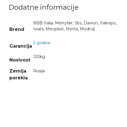
Dodatne informacije
BBB Italia, Merryfair, Sbs, Dawon, Italexpo,
Iwars, Mecplast, Metta, Modrulj
Brend
2 godine
Garancija
120kg
Nosivost
Zemlja
Rusija
porekla