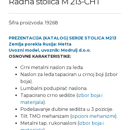
Radna stolica M 213-CHT
Šifra proizvoda: 19268
PREZENTACIJA (KATALOG) SERIJE STOLICA M213
Zemlja porekla Rusija: Metta
Uvozni model, uvoznik: Modrulj d.o.o.
OSNOVNE KARAKTERISTIKE:
Crni metalni naslon za leđa.
Naslon za leđa tapaciran u crnoj boji (izbor
boja).
Lumbalni podupirač naslona.
Tapacirano crno sedište (
izbor boja i
materijala
).
Podešavanje dubine sedišta u 3 pozicije.
Tilt TMO mehanizam (
opcioni mehanizmi
).
Metalni tap. rukonasloni (
izbor boja i