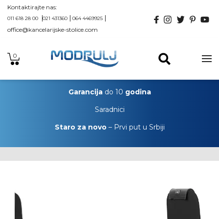
Kontaktirajte nas:
011 618 28 00
021 431360
064 4469925
office@kancelarijske-stolice.com
0
Garancija
do 10
godina
Saradnici
Staro za novo
– Prvi put u Srbiji