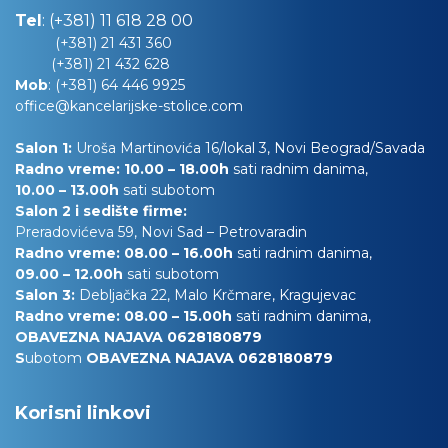
Tel
:
(+381) 11 618 28 00
(+381) 21 431 360
(+381) 21 432 628
Mob
:
(+381) 64 446 9925
office@kancelarijske-stolice.com
Salon 1:
Uroša Martinovića 16/lokal 3, Novi Beograd/Savada
Radno vreme: 10.00 – 18.00h
sati radnim danima,
10.00
– 13.00h
sati subotom
Salon 2 i sedište firme:
Preradovićeva 59, Novi Sad – Petrovaradin
Radno vreme: 08.00 – 16.00h
sati radnim danima,
09.00 – 12.00h
sati subotom
Salon 3:
Debljačka 22, Malo Krčmare, Kragujevac
Radno vreme: 08.00 – 15.00h
sati radnim danima,
OBAVEZNA NAJAVA 0628180879
S
ubotom
OBAVEZNA NAJAVA 0628180879
Korisni linkovi