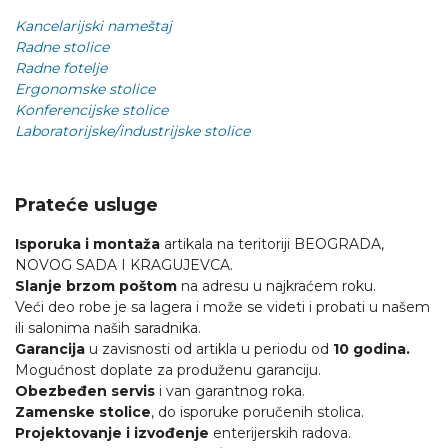
Kancelarijski nameštaj
Radne stolice
Radne fotelje
Ergonomske stolice
Konferencijske stolice
Laboratorijske/industrijske stolice
Prateće usluge
Isporuka i montaža
artikala na teritoriji BEOGRADA,
NOVOG SADA I KRAGUJEVCA.
Slanje brzom poštom
na adresu u najkraćem roku.
Veći deo robe je sa lagera i može se videti i probati u našem
ili salonima naših saradnika.
Garancija
u zavisnosti od artikla u periodu od
10 godina.
Mogućnost doplate za produženu garanciju.
Obezbeđen servis
i van garantnog roka.
Zamenske stolice
, do isporuke poručenih stolica.
Projektovanje i izvođenje
enterijerskih radova.