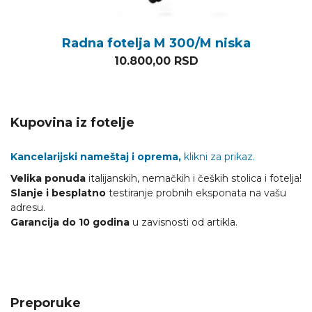
Radna fotelja M 300/M niska
10.800,00
RSD
Kupovina iz fotelje
Kancelarijski nameštaj i oprema,
klikni za prikaz.
Velika ponuda
italijanskih, nemačkih i čeških stolica i fotelja!
Slanje i besplatno
testiranje probnih eksponata na vašu
adresu.
Garancija do 10 godina
u zavisnosti od artikla.
Preporuke