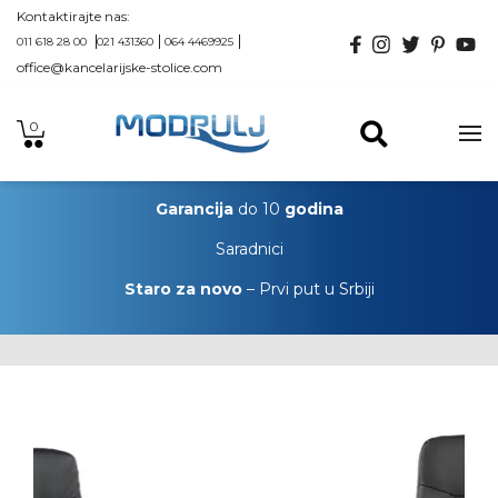
Kontaktirajte nas:
011 618 28 00
021 431360
064 4469925
office@kancelarijske-stolice.com
0
Garancija
do 10
godina
Saradnici
Staro za novo
– Prvi put u Srbiji