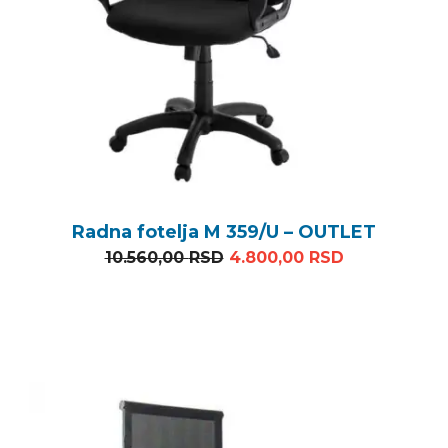
Radna fotelja M 359/U – OUTLET
Originalna cena je bila: 1
Trenutna ce
10.560,00
RSD
4.800,00
RSD