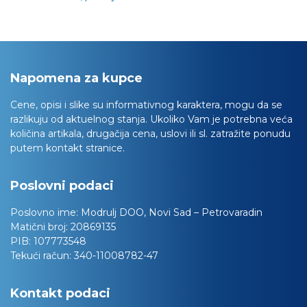
Napomena za kupce
Cene, opisi i slike su informativnog karaktera, mogu da se
razlikuju od aktuelnog stanja. Ukoliko Vam je potrebna veća
količina artikala, drugačija cena, uslovi ili sl. zatražite ponudu
putem kontakt stranice.
Poslovni podaci
Poslovno ime:
Modrulj DOO, Novi Sad – Petrovaradin
Matični broj:
20869135
PIB:
107773548
Tekući račun:
340-11008782-47
Kontakt podaci