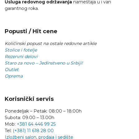
Usluga redovnog održavanja
nameštaja u i van
garantnog roka.
Popusti / Hit cene
Količinski popust na ostale redovne artikle
Stolice i fotelje
Rezervni delovi
Staro za novo – Jedinstveno u Srbiji!
Outlet
Oprema
Korisnički servis
Ponedeljak – Petak: 08:00 – 18:00h
Subota: 09.00 – 13.00h
Mob:
+381 64 446 99 25
Tel:
(+381) 11 618 28 00
Izložbeni salon, prodaja i sedište