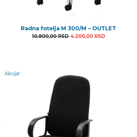
Radna fotelja M 300/M – OUTLET
Originalna cena je bila: 1
Trenutna ce
10.800,00
RSD
4.200,00
RSD
Akcija!