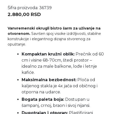
Šifra proizvoda: 36739
2.880,00
RSD
Vanvremenski okrugli bistro šarm za uživanje na
otvorenom.
Savršen spoj visoke izdržljivosti, stabilne
konstrukcije i elegantnog dizajna stvorenog za
opuštanje.
Kompaktan kružni oblik:
Prečnik od 60
cm i visine 68-70cm, štedi prostor –
idealno za male balkone, lođe i letnje
kafiće.
Maksimalna bezbednost:
Ploča od
kaljenog stakla je 4x jača od običnog i
otporna na udarce.
Bogata paleta boja:
Dostupan u
šampanj, crnoj, braon i sivoj nijansi.
Dugotrajan i otporan:
Plastificirani