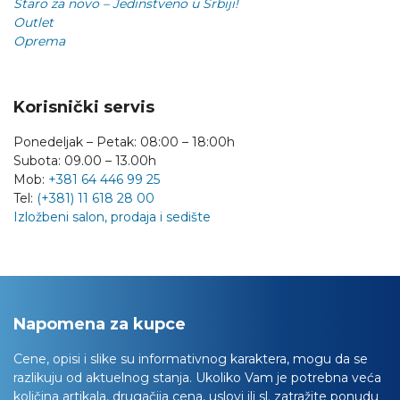
Staro za novo – Jedinstveno u Srbiji!
Outlet
Oprema
Korisnički servis
Ponedeljak – Petak: 08:00 – 18:00h
Subota: 09.00 – 13.00h
Mob:
+381 64 446 99 25
Tel:
(+381) 11 618 28 00
Izložbeni salon, prodaja i sedište
Napomena za kupce
Cene, opisi i slike su informativnog karaktera, mogu da se
razlikuju od aktuelnog stanja. Ukoliko Vam je potrebna veća
količina artikala, drugačija cena, uslovi ili sl. zatražite ponudu