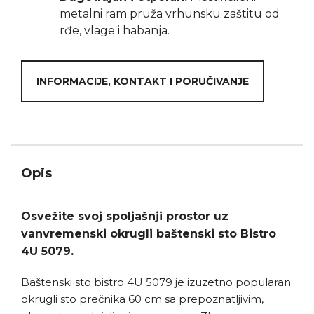
metalni ram pruža vrhunsku zaštitu od
rđe, vlage i habanja.
INFORMACIJE, KONTAKT I PORUČIVANJE
Opis
Osvežite svoj spoljašnji prostor uz
vanvremenski okrugli baštenski sto Bistro
4U 5079.
Baštenski sto bistro 4U 5079 je izuzetno popularan
okrugli sto prečnika 60 cm sa prepoznatljivim,