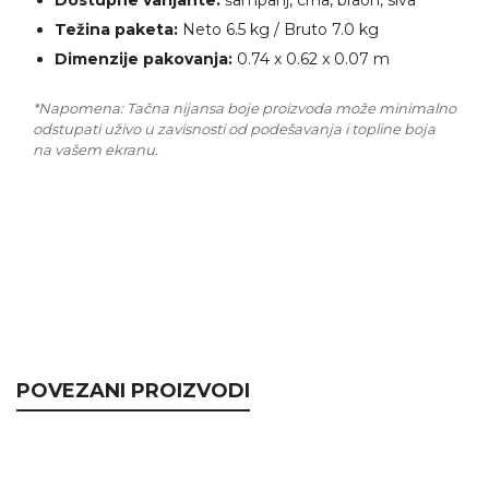
Dostupne varijante:
šampanj, crna, braon, siva
Težina paketa:
Neto 6.5 kg / Bruto 7.0 kg
Dimenzije pakovanja:
0.74 x 0.62 x 0.07 m
*Napomena: Tačna nijansa boje proizvoda može minimalno
odstupati uživo u zavisnosti od podešavanja i topline boja
na vašem ekranu.
POVEZANI PROIZVODI