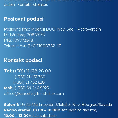
putem kontakt stranice.
Poslovni podaci
Poslovno ime:
Modrulj DOO, Novi Sad – Petrovaradin
Matični broj:
20869135
PIB:
107773548
Tekući račun:
340-11008782-47
Kontakt podaci
Tel
:
(+381) 11 618 28 00
(+381) 21 431 360
(+381) 21 432 628
Mob
:
(+381) 64 446 9925
office@kancelarijske-stolice.com
Salon 1:
Uroša Martinovića 16/lokal 3, Novi Beograd/Savada
Radno vreme: 10.00 – 18.00h
sati radnim danima,
10.00
– 13.00h
sati subotom