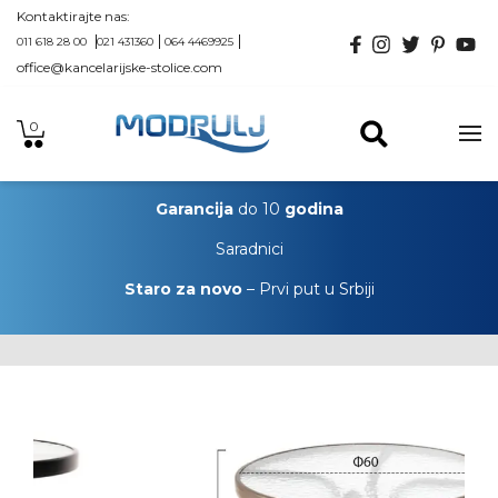
Kontaktirajte nas:
011 618 28 00
021 431360
064 4469925
office@kancelarijske-stolice.com
0
Garancija
do 10
godina
Saradnici
Staro za novo
– Prvi put u Srbiji