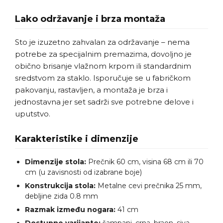
Lako održavanje i brza montaža
Sto je izuzetno zahvalan za održavanje – nema
potrebe za specijalnim premazima, dovoljno je
obično brisanje vlažnom krpom ili standardnim
sredstvom za staklo. Isporučuje se u fabričkom
pakovanju, rastavljen, a montaža je brza i
jednostavna jer set sadrži sve potrebne delove i
uputstvo.
Karakteristike i dimenzije
Dimenzije stola:
Prečnik 60 cm, visina 68 cm ili 70
cm (u zavisnosti od izabrane boje)
Konstrukcija stola:
Metalne cevi prečnika 25 mm,
debljine zida 0.8 mm
Razmak između nogara:
41 cm