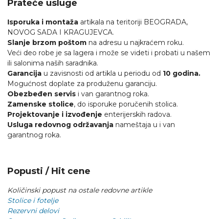
Prateće usluge
Isporuka i montaža
artikala na teritoriji BEOGRADA,
NOVOG SADA I KRAGUJEVCA.
Slanje brzom poštom
na adresu u najkraćem roku.
Veći deo robe je sa lagera i može se videti i probati u našem
ili salonima naših saradnika.
Garancija
u zavisnosti od artikla u periodu od
10 godina.
Mogućnost doplate za produženu garanciju.
Obezbeđen servis
i van garantnog roka.
Zamenske stolice
, do isporuke poručenih stolica.
Projektovanje i izvođenje
enterijerskih radova.
Usluga redovnog održavanja
nameštaja u i van
garantnog roka.
Popusti / Hit cene
Količinski popust na ostale redovne artikle
Stolice i fotelje
Rezervni delovi