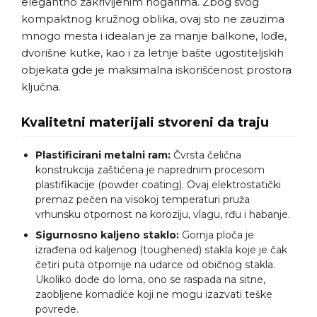
elegantno zakrivljenim nogarima. Zbog svog
kompaktnog kružnog oblika, ovaj sto ne zauzima
mnogo mesta i idealan je za manje balkone, lođe,
dvorišne kutke, kao i za letnje bašte ugostiteljskih
objekata gde je maksimalna iskorišćenost prostora
ključna.
Kvalitetni materijali stvoreni da traju
Plastificirani metalni ram:
Čvrsta čelična
konstrukcija zaštićena je naprednim procesom
plastifikacije (powder coating). Ovaj elektrostatički
premaz pečen na visokoj temperaturi pruža
vrhunsku otpornost na koroziju, vlagu, rđu i habanje.
Sigurnosno kaljeno staklo:
Gornja ploča je
izrađena od kaljenog (toughened) stakla koje je čak
četiri puta otpornije na udarce od običnog stakla.
Ukoliko dođe do loma, ono se raspada na sitne,
zaobljene komadiće koji ne mogu izazvati teške
povrede.