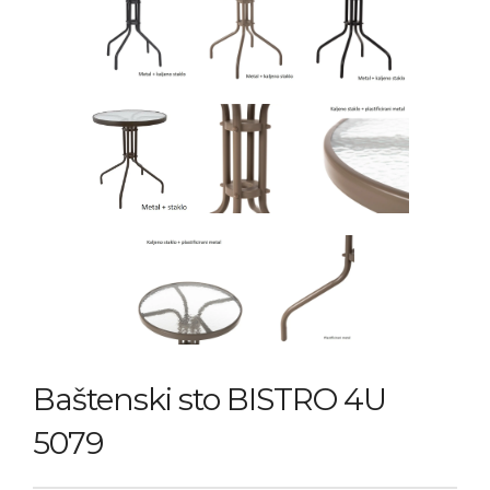
Baštenski sto BISTRO 4U
5079