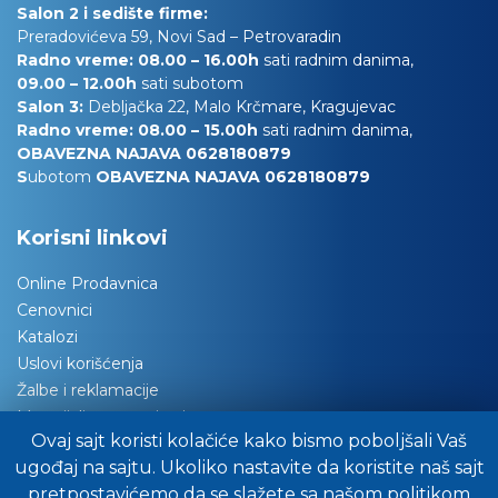
Salon 2 i sedište firme:
Preradovićeva 59, Novi Sad – Petrovaradin
Radno vreme: 08.00 – 16.00h
sati radnim danima,
09.00 – 12.00h
sati subotom
Salon 3:
Debljačka 22, Malo Krčmare, Kragujevac
Radno vreme: 08.00 – 15.00h
sati radnim danima,
OBAVEZNA NAJAVA 0628180879
S
ubotom
OBAVEZNA NAJAVA 0628180879
Korisni linkovi
Online Prodavnica
Cenovnici
Katalozi
Uslovi korišćenja
Žalbe i reklamacije
Materijali za tapaciranje
Ovaj sajt koristi kolačiće kako bismo poboljšali Vaš
Održavanje nameštaja
ugođaj na sajtu. Ukoliko nastavite da koristite naš sajt
Važna obaveštenja
pretpostavićemo da se slažete sa našom politikom
Preuzimanje robe