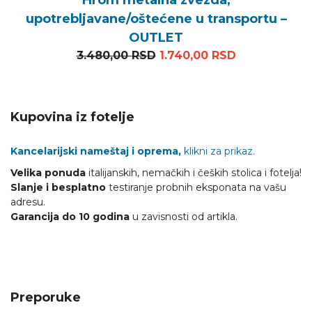
Hrom metalna zvezda,
upotrebljavane/oštećene u transportu –
OUTLET
Originalna cena je bila: 3
Trenutna cen
3.480,00
RSD
1.740,00
RSD
Kupovina iz fotelje
Kancelarijski nameštaj i oprema,
klikni za prikaz.
Velika ponuda
italijanskih, nemačkih i čeških stolica i fotelja!
Slanje i besplatno
testiranje probnih eksponata na vašu
adresu.
Garancija do 10 godina
u zavisnosti od artikla.
Preporuke