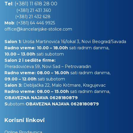
Tel
:
(+381) 11 618 28 00
(+381) 21 431 360
(+381) 21 432 628
Mob
:
(+381) 64 446 9925
office@kancelarijske-stolice.com
Salon 1:
Uroša Martinovića 16/lokal 3, Novi Beograd/Savada
Radno vreme: 10.00 – 18.00h
sati radnim danima,
10.00
– 13.00h
sati subotom
Salon 2 i sedište firme:
Preradovićeva 59, Novi Sad – Petrovaradin
Radno vreme: 08.00 – 16.00h
sati radnim danima,
09.00 – 12.00h
sati subotom
Salon 3:
Debljačka 22, Malo Krčmare, Kragujevac
Radno vreme: 08.00 – 15.00h
sati radnim danima,
OBAVEZNA NAJAVA 0628180879
S
ubotom
OBAVEZNA NAJAVA 0628180879
Korisni linkovi
Online Prodavnica