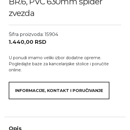
BR.6, PVC 630mm spider
zvezda
Šifra proizvoda: 15904
1.440,00
RSD
U ponudi imamo veliki izbor dodatne opreme.
Pogledajte baze za kancelarijske stolice i poručite
online.
INFORMACIJE, KONTAKT I PORUČIVANJE
Opis