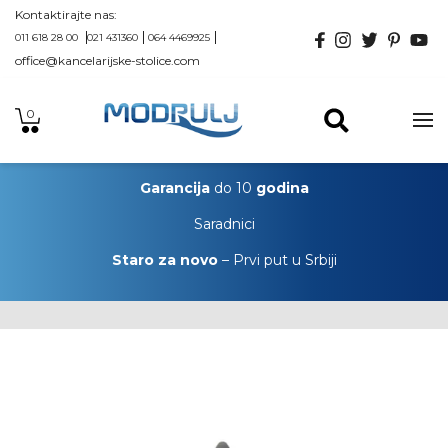
Kontaktirajte nas:
011 618 28 00
021 431360
064 4469925
office@kancelarijske-stolice.com
0
Garancija
do 10
godina
Saradnici
Staro za novo
– Prvi put u Srbiji