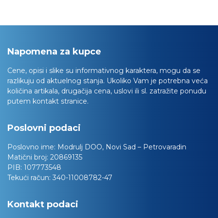
Napomena za kupce
Cene, opisi i slike su informativnog karaktera, mogu da se
razlikuju od aktuelnog stanja. Ukoliko Vam je potrebna veća
količina artikala, drugačija cena, uslovi ili sl. zatražite ponudu
putem kontakt stranice.
Poslovni podaci
Poslovno ime:
Modrulj DOO, Novi Sad – Petrovaradin
Matični broj:
20869135
PIB:
107773548
Tekući račun:
340-11008782-47
Kontakt podaci