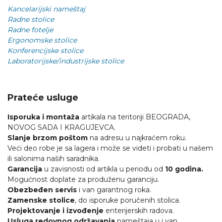
Kancelarijski nameštaj
Radne stolice
Radne fotelje
Ergonomske stolice
Konferencijske stolice
Laboratorijske/industrijske stolice
Prateće usluge
Isporuka i montaža
artikala na teritoriji BEOGRADA,
NOVOG SADA I KRAGUJEVCA.
Slanje brzom poštom
na adresu u najkraćem roku.
Veći deo robe je sa lagera i može se videti i probati u našem
ili salonima naših saradnika.
Garancija
u zavisnosti od artikla u periodu od
10 godina.
Mogućnost doplate za produženu garanciju.
Obezbeđen servis
i van garantnog roka.
Zamenske stolice
, do isporuke poručenih stolica.
Projektovanje i izvođenje
enterijerskih radova.
Usluga redovnog održavanja
nameštaja u i van