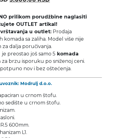
O prilikom porudžbine naglasiti
ujete OUTLET artikal!
vrštavanja u outlet:
Prodaja
h komada sa zaliha. Model više nije
za dalja poručivanja.
 je preostao još samo 5
komada
za brzu isporuku po sniženoj ceni.
e potpuno nov i bez oštećenja.
uvoznik: Modrulj d.o.o.
apaciran u crnom štofu.
o sedište u crnom štofu.
nizam.
sloni.
BR.5 600mm.
hanizam L1.