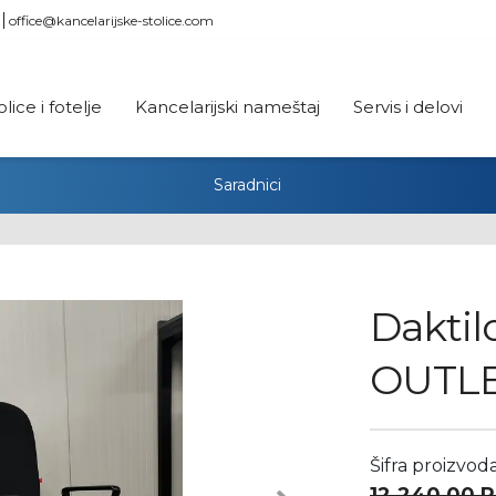
office@kancelarijske-stolice.com
olice i fotelje
Kancelarijski nameštaj
Servis i delovi
Saradnici
Daktil
OUTL
Šifra proizvod
12.240,00
R