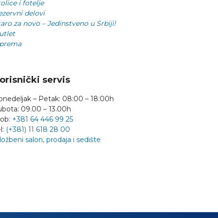
olice i fotelje
ezervni delovi
aro za novo – Jedinstveno u Srbiji!
utlet
prema
orisnički servis
onedeljak – Petak: 08:00 – 18:00h
ubota: 09.00 – 13.00h
ob:
+381 64 446 99 25
l:
(+381) 11 618 28 00
ložbeni salon, prodaja i sedište