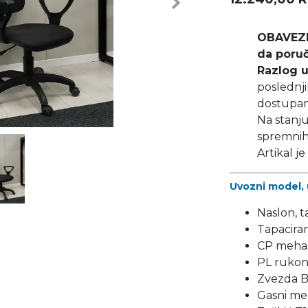
Next
OBAVEZN
da poruč
Razlog u
poslednji
dostupan 
Na stanju
spremnih 
Artikal j
Uvozni model, 
Naslon, t
Tapaciran
CP meha
PL rukona
Zvezda 
Gasni me