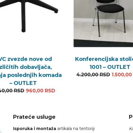
VC zvezde nove od
Konferencijska stol
zličitih dobavljača,
1001 – OUTLET
 2.400,00 RSD.
a je: 720,00 RSD.
Original
ja poslednjih komada
4.200,00
RSD
1.500,0
– OUTLET
Originalna cena je bila: 1.440,00 RSD.
Trenutna cena je: 960,00 RSD.
40,00
RSD
960,00
RSD
Prateće usluge
P
Isporuka i montaža
artikala na teritoriji
Ko
.