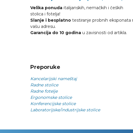
Velika ponuda
italijanskih, nemačkih i čeških
stolica i fotelja!
Slanje i besplatno
testiranje probnih eksponata 
vašu adresu.
Garancija do 10 godina
u zavisnosti od artikla.
Preporuke
Kancelarijski nameštaj
Radne stolice
Radne fotelje
Ergonomske stolice
Konferencijske stolice
Laboratorijske/industrijske stolice