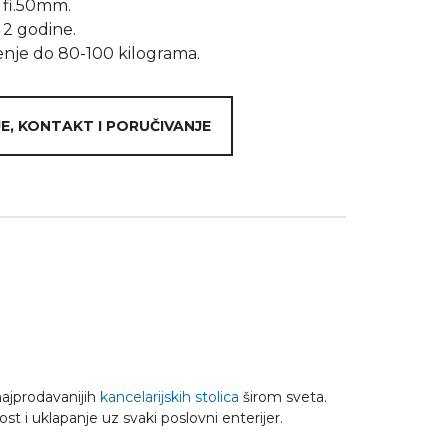
 fi.50mm.
 2 godine.
nje do 80-100 kilograma.
E, KONTAKT I PORUČIVANJE
najprodavanijih
kancelarijskih stolica
širom sveta.
st i uklapanje uz svaki poslovni enterijer.