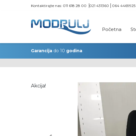
Kontaktirajte nas:
011 618 28 00
021 431360
064 4469925
Početna
St
Garancija
do 10
godina
Akcija!