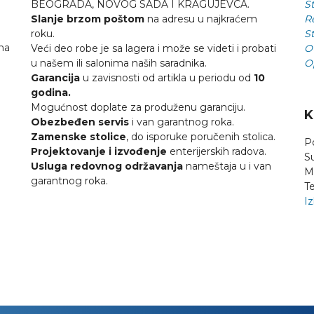
BEOGRADA, NOVOG SADA I KRAGUJEVCA.
St
Slanje brzom poštom
na adresu u najkraćem
R
roku.
St
na
Veći deo robe je sa lagera i može se videti i probati
O
u našem ili salonima naših saradnika.
O
Garancija
u zavisnosti od artikla u periodu od
10
godina.
Mogućnost doplate za produženu garanciju.
K
Obezbeđen servis
i van garantnog roka.
Zamenske stolice
, do isporuke poručenih stolica.
P
Projektovanje i izvođenje
enterijerskih radova.
S
Usluga redovnog održavanja
nameštaja u i van
M
garantnog roka.
Te
Iz