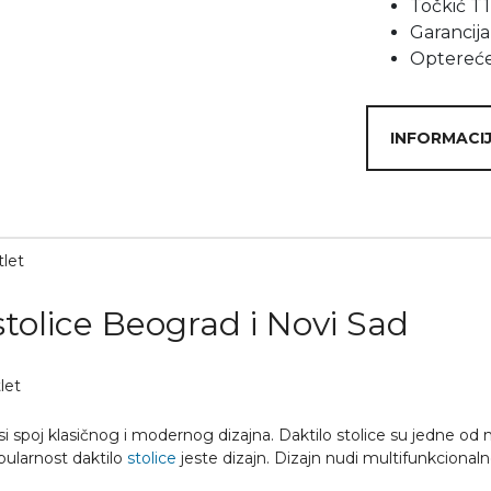
Točkić T1
Garancija
Optereće
INFORMACIJ
tlet
stolice Beograd i Novi Sad
let
asi spoj klasičnog i modernog dizajna. Daktilo stolice su jedne od 
ularnost daktilo
stolice
jeste dizajn. Dizajn nudi multifunkcionalno