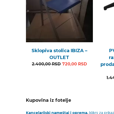
Sklopiva stolica IBIZA –
P
OUTLET
ra
Originalna cena je bila:
Trenutna cen
2.400,00
RSD
720,00
RSD
proda
1.4
Kupovina iz fotelje
Kancelarijski nameštaj i oprema,
klikni za prikaz