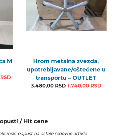
ica M
Hrom metalna zvezda,
upotrebljavane/oštećene u
na cena je bila: 4.200,00 RSD.
Trenutna cena je: 1.500,00 RSD.
0
RSD
transportu – OUTLET
Originalna cena je bila: 3.
Trenutna cena
3.480,00
RSD
1.740,00
RSD
opusti / Hit cene
ličinski popust na ostale redovne artikle