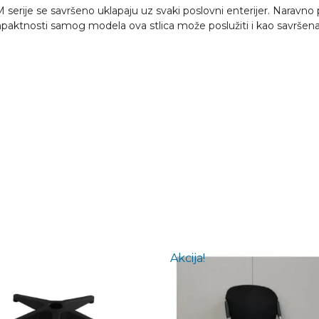
 M serije se savršeno uklapaju uz svaki poslovni enterijer. Naravno
paktnosti samog modela ova stlica može poslužiti i kao savršena 
Akcija!