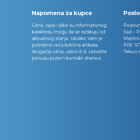
Napomena za kupce
Poslo
Cene, opisi i slike su informativnog
Poslov
karaktera, mogu da se razlikuju od
Sad – P
aktuelnog stanja. Ukoliko Vam je
Matični
potrebna veća količina artikala,
PIB:
10
drugačija cena, uslovi ili sl. zatražite
Tekući 
ponudu putem kontakt stranice.