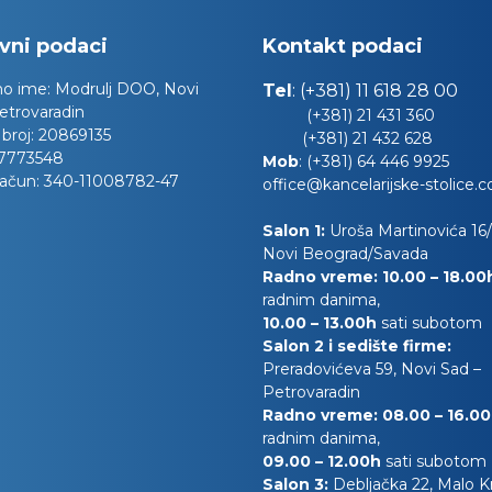
vni podaci
Kontakt podaci
no ime:
Modrulj DOO, Novi
Tel
:
(+381) 11 618 28 00
etrovaradin
(+381) 21 431 360
 broj:
20869135
(+381) 21 432 628
7773548
Mob
:
(+381) 64 446 9925
račun:
340-11008782-47
office@kancelarijske-stolice.
Salon 1:
Uroša Martinovića 16/l
Novi Beograd/Savada
Radno vreme: 10.00 – 18.0
radnim danima,
10.00
– 13.00h
sati subotom
Salon 2 i sedište firme:
Preradovićeva 59, Novi Sad –
Petrovaradin
Radno vreme: 08.00 – 16.0
radnim danima,
09.00 – 12.00h
sati subotom
Salon 3:
Debljačka 22, Malo 