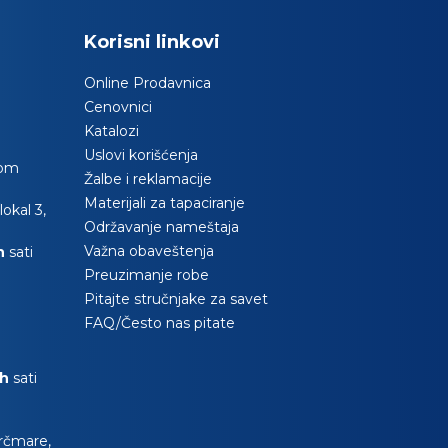
Korisni linkovi
Online Prodavnica
Cenovnici
Katalozi
Uslovi korišćenja
com
Žalbe i reklamacije
Materijali za tapaciranje
okal 3,
Održavanje nameštaja
Važna obaveštenja
0h
sati
Preuzimanje robe
Pitajte stručnjake za savet
FAQ/Često nas pitate
0h
sati
Krčmare,