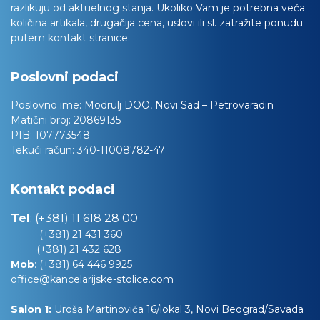
razlikuju od aktuelnog stanja. Ukoliko Vam je potrebna veća
količina artikala, drugačija cena, uslovi ili sl. zatražite ponudu
putem kontakt stranice.
Poslovni podaci
Poslovno ime:
Modrulj DOO, Novi Sad – Petrovaradin
Matični broj:
20869135
PIB:
107773548
Tekući račun:
340-11008782-47
Kontakt podaci
Tel
:
(+381) 11 618 28 00
(+381) 21 431 360
(+381) 21 432 628
Mob
:
(+381) 64 446 9925
office@kancelarijske-stolice.com
Salon 1:
Uroša Martinovića 16/lokal 3, Novi Beograd/Savada