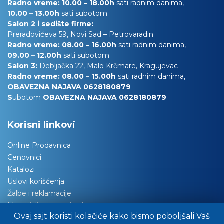
Radno vreme: 10.00 – 18.00h
sati radnim danima,
10.00
– 13.00h
sati subotom
Salon 2 i sedište firme:
Preradovićeva 59, Novi Sad – Petrovaradin
Radno vreme: 08.00 – 16.00h
sati radnim danima,
09.00 – 12.00h
sati subotom
Salon 3:
Debljačka 22, Malo Krčmare, Kragujevac
Radno vreme: 08.00 – 15.00h
sati radnim danima,
OBAVEZNA NAJAVA 0628180879
S
ubotom
OBAVEZNA NAJAVA 0628180879
Korisni linkovi
Online Prodavnica
Cenovnici
Katalozi
Uslovi korišćenja
Žalbe i reklamacije
Materijali za tapaciranje
Ovaj sajt koristi kolačiće kako bismo poboljšali Vaš
Održavanje nameštaja