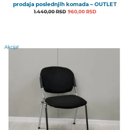
prodaja poslednjih komada – OUTLET
Originalna cena je bila: 
Trenutna cena
1.440,00
RSD
960,00
RSD
Akcija!