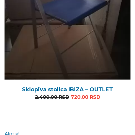
Sklopiva stolica IBIZA – OUTLET
Originalna cena je bila: 
Trenutna cena
2.400,00
RSD
720,00
RSD
Akcija!