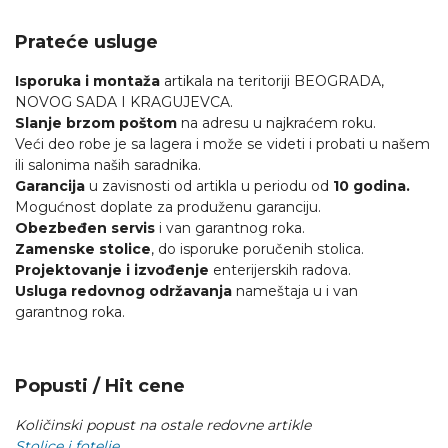
Prateće usluge
Isporuka i montaža
artikala na teritoriji BEOGRADA,
NOVOG SADA I KRAGUJEVCA.
Slanje brzom poštom
na adresu u najkraćem roku.
Veći deo robe je sa lagera i može se videti i probati u našem
ili salonima naših saradnika.
Garancija
u zavisnosti od artikla u periodu od
10 godina.
Mogućnost doplate za produženu garanciju.
Obezbeđen servis
i van garantnog roka.
Zamenske stolice
, do isporuke poručenih stolica.
Projektovanje i izvođenje
enterijerskih radova.
Usluga redovnog održavanja
nameštaja u i van
garantnog roka.
Popusti / Hit cene
Količinski popust na ostale redovne artikle
Stolice i fotelje