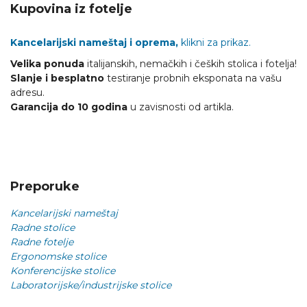
Kupovina iz fotelje
Kancelarijski nameštaj i oprema,
klikni za prikaz.
Velika ponuda
italijanskih, nemačkih i čeških stolica i fotelja!
Slanje i besplatno
testiranje probnih eksponata na vašu
adresu.
Garancija do 10 godina
u zavisnosti od artikla.
Preporuke
Kancelarijski nameštaj
Radne stolice
Radne fotelje
Ergonomske stolice
Konferencijske stolice
Laboratorijske/industrijske stolice