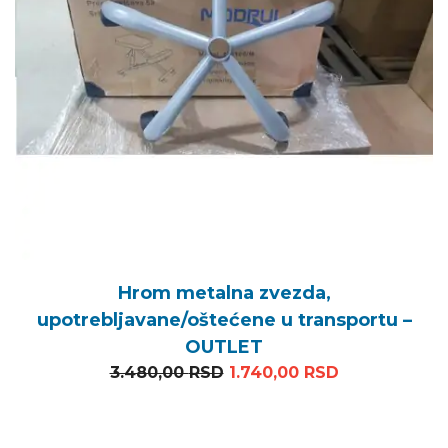
Hrom metalna zvezda,
upotrebljavane/oštećene u transportu –
OUTLET
Originalna cena je bila: 3
Trenutna cen
3.480,00
RSD
1.740,00
RSD