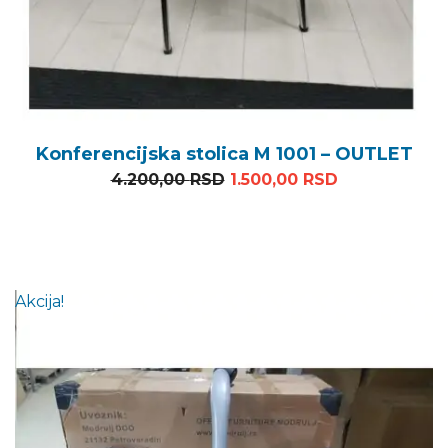
Konferencijska stolica M 1001 – OUTLET
Originalna cena je bila: 
Trenutna cen
4.200,00
RSD
1.500,00
RSD
Akcija!