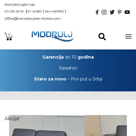
Kontaktirajte nas:
011 618 28 00
021 431360
064 4469925
office@kancelarijske-stolice.com
0
Garancija
do 10
godina
Saradnici
Staro za novo
– Prvi put u Srbiji
Akcija!