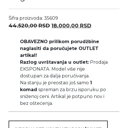
Šifra proizvoda: 35609
Originalna cena je bila: 44
Trenutna cen
44.520,00
RSD
18.000,00
RSD
OBAVEZNO prilikom porudžbine
naglasiti da poručujete OUTLET
artikal!
Razlog uvrštavanja u outlet:
Prodaja
EKSPONATA. Model više nije
dostupan za dalja poručivanja.
Na stanju je preostao još samo
1
komad
spreman za brzu isporuku po
sniženoj ceni. Artikal je potpuno nov i
bez oštećenja.