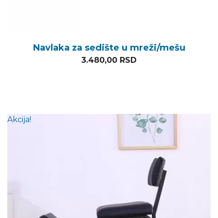
Navlaka za sedište u mreži/mešu
3.480,00
RSD
Akcija!