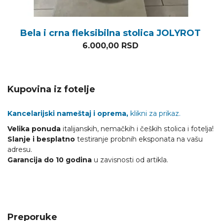
Bela i crna fleksibilna stolica JOLYROT
6.000,00
RSD
Kupovina iz fotelje
Kancelarijski nameštaj i oprema,
klikni za prikaz.
Velika ponuda
italijanskih, nemačkih i čeških stolica i fotelja!
Slanje i besplatno
testiranje probnih eksponata na vašu
adresu.
Garancija do 10 godina
u zavisnosti od artikla.
Preporuke