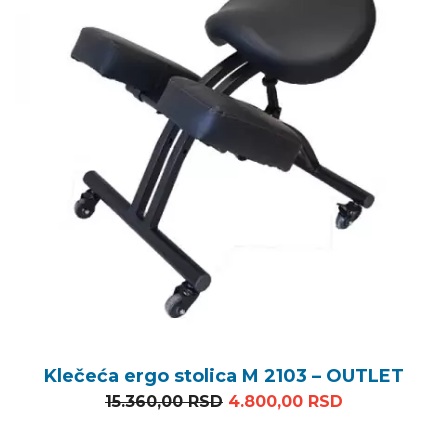
Klečeća ergo stolica M 2103 – OUTLET
Originalna cena je bila: 1
Trenutna ce
15.360,00
RSD
4.800,00
RSD