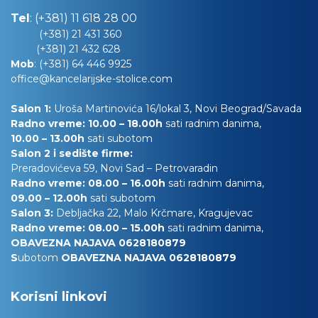
Tel
:
(+381) 11 618 28 00
(+381) 21 431 360
(+381) 21 432 628
Mob
:
(+381) 64 446 9925
office@kancelarijske-stolice.com
Salon 1:
Uroša Martinovića 16/lokal 3, Novi Beograd/Savada
Radno vreme: 10.00 – 18.00h
sati radnim danima,
10.00
– 13.00h
sati subotom
Salon 2 i sedište firme:
Preradovićeva 59, Novi Sad – Petrovaradin
Radno vreme: 08.00 – 16.00h
sati radnim danima,
09.00 – 12.00h
sati subotom
Salon 3:
Debljačka 22, Malo Krčmare, Kragujevac
Radno vreme: 08.00 – 15.00h
sati radnim danima,
OBAVEZNA NAJAVA 0628180879
S
ubotom
OBAVEZNA NAJAVA 0628180879
Korisni linkovi