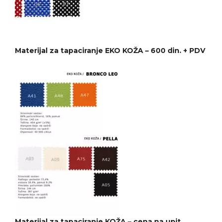
Materijal za tapaciranje EKO KOŽA – 600 din. + PDV
Materijal za tapaciranje KOŽA – cena na upit