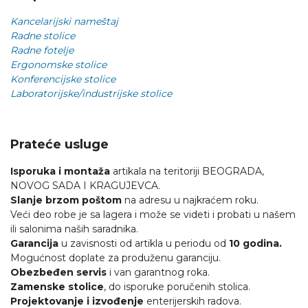
Kancelarijski nameštaj
Radne stolice
Radne fotelje
Ergonomske stolice
Konferencijske stolice
Laboratorijske/industrijske stolice
Prateće usluge
Isporuka i montaža
artikala na teritoriji BEOGRADA,
NOVOG SADA I KRAGUJEVCA.
Slanje brzom poštom
na adresu u najkraćem roku.
Veći deo robe je sa lagera i može se videti i probati u našem
ili salonima naših saradnika.
Garancija
u zavisnosti od artikla u periodu od
10 godina.
Mogućnost doplate za produženu garanciju.
Obezbeđen servis
i van garantnog roka.
Zamenske stolice
, do isporuke poručenih stolica.
Projektovanje i izvođenje
enterijerskih radova.