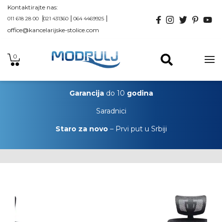
Kontaktirajte nas:
011 618 28 00
021 431360
064 4469925
office@kancelarijske-stolice.com
0
Garancija
do 10
godina
Saradnici
Staro za novo
– Prvi put u Srbiji