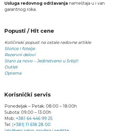
Usluga redovnog održavanja
nameštaja u i van
garantnog roka.
Popusti / Hit cene
Količinski popust na ostale redovne artikle
Stolice i fotelje
Rezervni delovi
Staro za novo – Jedinstveno u Srbiji!
Outlet
Oprema
Korisnički servis
Ponedeljak – Petak: 08:00 – 18:00h
Subota: 09.00 – 13.00h
Mob:
+381 64 446 99 25
Tel:
(+381) 11 618 28 00
Izložbeni salon, prodaja i sedište