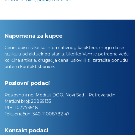
Napomena za kupce
Cene, opisi i slike su informativnog karaktera, mogu da se
razlikuju od aktuelnog stanja. Ukoliko Vam je potrebna veća
količina artikala, drugačija cena, uslovi ili sl. zatražite ponudu
putem kontakt stranice.
Poslovni podaci
Poslovno ime:
Modrulj DOO, Novi Sad – Petrovaradin
Matični broj:
20869135
PIB:
107773548
Tekući račun:
340-11008782-47
Kontakt podaci