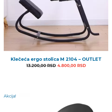
Klečeća ergo stolica M 2104 – OUTLET
Originalna cena je bila: 1
Trenutna ce
13.200,00
RSD
4.800,00
RSD
Akcija!