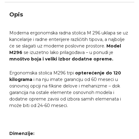
Opis
Moderna ergonomska radna stolica M 296 uklapa se uz
kancelarije i radne enterijere različitih tipova, a najbolje
će se slagati uz moderne poslovne prostore.
Model
M296
se izuzetno lako prilagođava – u ponudi je
mnoštvo boja i veliki izbor dodatne opreme.
Ergonomska stolica M296 trpi
opterećenje do 120
kilograma
i na nju imate garanciju od 60 meseci u
osnovnoj opciji na fiksne delove i mehanizme – dok
garancija na ostale elemente osnovnoh modela i
dodatne opreme zavisi od izbora samih elemenata i
može biti od 24-60 meseci.
Dimenzije: