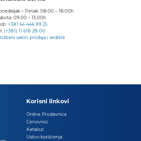
onedeljak – Petak: 08:00 – 18:00h
ubota: 09.00 – 13.00h
ob:
+381 64 446 99 25
l:
(+381) 11 618 28 00
ložbeni salon, prodaja i sedište
Korisni linkovi
Online Prodavnica
Cenovnici
Katalozi
Uslovi korišćenja
com