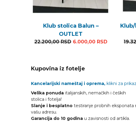
Klub stolica Balun –
Klub/
OUTLET
Originalna cena je bila:
Trenutna c
22.200,00
RSD
6.000,00
RSD
19.3
Kupovina iz fotelje
Kancelarijski nameštaj i oprema,
klikni za prikaz
Velika ponuda
italijanskih, nemačkih i čeških
stolica i fotelja!
Slanje i besplatno
testiranje probnih eksponata 
vašu adresu.
Garancija do 10 godina
u zavisnosti od artikla.