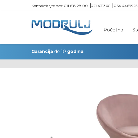
Kontaktirajte nas:
011 618 28 00
021 431360
064 4469925
Početna
St
Garancija
do 10
godina