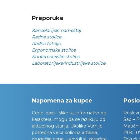
Preporuke
Kancelarijski nameštaj
Radne stolice
Radne fotelje
Ergonomske stolice
Konferencijske stolice
Laboratorijske/industrijske stolice
Napomena za kupce
Poslo
Cene, opisi i slike su informativnog
Poslov
karaktera, mogu da se razlikuju od
Sad – P
aktuelnog stanja. Ukoliko Vam je
Matični
potrebna veća količina artikala,
PIB:
10
drugačija cena, uslovi ili sl. zatražite
Tekući 