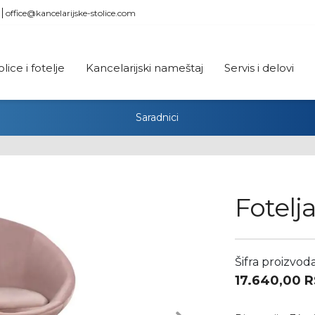
office@kancelarijske-stolice.com
olice i fotelje
Kancelarijski nameštaj
Servis i delovi
Saradnici
Fotelj
Šifra proizvod
17.640,00
R