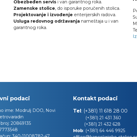
Obezbeđen servis
i van garantnog roka.
Zamenske stolice
, do isporuke poručenih stolica.
P
Projektovanje i izvođenje
enterijerskih radova.
S
Usluga redovnog održavanja
nameštaja u i van
M
garantnog roka.
Te
Iz
vni podaci
Kontakt podaci
no ime:
Modrulj DOO, Novi
Tel
:
(+381) 11 618 28 00
etrovaradin
(+381) 21 431 360
 broj:
20869135
(+381) 21 432 628
7773548
Mob
:
(+381) 64 446 9925
račun:
340-11008782-47
office@kancelarijske-stolice.