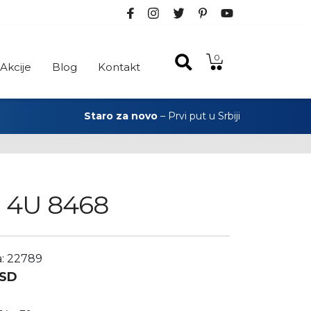
0
Akcije
Blog
Kontakt
Staro za novo
– Prvi put u Srbiji
a 4U 8468
a: 22789
SD