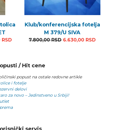
tolica
Klub/konferencijska fotelja
ET
M 379/U SIVA
SD.
na cena je bila: 13.200,00 RSD.
Trenutna cena je: 6.000,00 RSD.
Originalna cena je bila: 7.
Trenutna cena
0
RSD
7.800,00
RSD
6.630,00
RSD
opusti / Hit cene
ličinski popust na ostale redovne artikle
olice i fotelje
ezervni delovi
aro za novo – Jedinstveno u Srbiji!
utlet
prema
orisnički servis