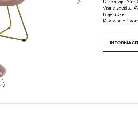
Dimenzije: 74 x 
Next
Visina sedišta: 4
Boje: roze.
Pakovanje 1 ko
INFORMACIJ