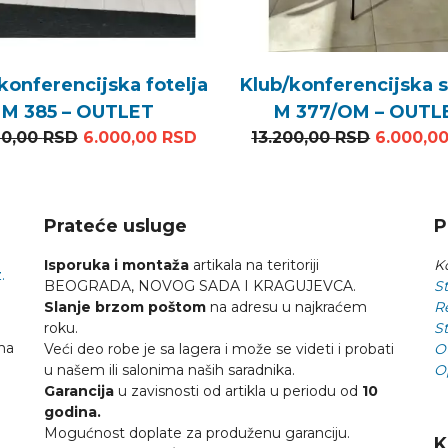
konferencijska fotelja
Klub/konferencijska s
M 385 – OUTLET
M 377/OM – OUTL
 22.200,00 RSD.
ena je: 6.000,00 RSD.
Originalna cena je bila: 19.320,00 RSD.
Trenutna cena je: 6.000,00 R
Original
20,00
RSD
6.000,00
RSD
13.200,00
RSD
6.000,0
Prateće usluge
P
Isporuka i montaža
artikala na teritoriji
Ko
.
BEOGRADA, NOVOG SADA I KRAGUJEVCA.
St
Slanje brzom poštom
na adresu u najkraćem
R
roku.
St
na
Veći deo robe je sa lagera i može se videti i probati
O
u našem ili salonima naših saradnika.
O
Garancija
u zavisnosti od artikla u periodu od
10
godina.
Mogućnost doplate za produženu garanciju.
K