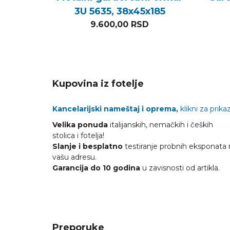
3U 5635, 38x45x185
9.600,00
RSD
Kupovina iz fotelje
Kancelarijski nameštaj i oprema,
klikni za prikaz
Velika ponuda
italijanskih, nemačkih i čeških
stolica i fotelja!
Slanje i besplatno
testiranje probnih eksponata 
vašu adresu.
Garancija do 10 godina
u zavisnosti od artikla.
Preporuke