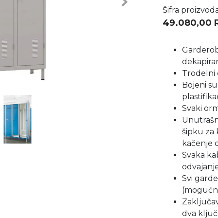
Next
Šifra proizvod
49.080,00
Garderob
dekapira
Trodelni
Bojeni s
plastifikac
Svaki or
Unutrašnj
šipku za 
kačenje 
Svaka kab
odvajanje
Svi gard
(mogućno
Zaključav
dva ključ