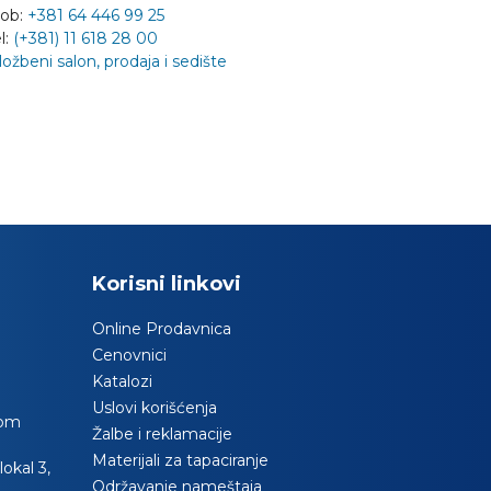
ob:
+381 64 446 99 25
l:
(+381) 11 618 28 00
ložbeni salon, prodaja i sedište
Korisni linkovi
Online Prodavnica
Cenovnici
Katalozi
Uslovi korišćenja
com
Žalbe i reklamacije
Materijali za tapaciranje
okal 3,
Održavanje nameštaja