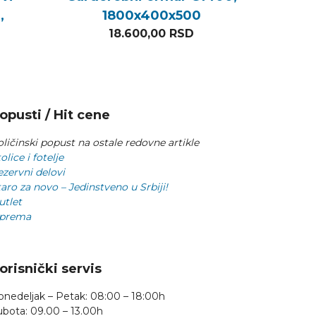
,
1800x400x500
18.600,00
RSD
opusti / Hit cene
ličinski popust na ostale redovne artikle
olice i fotelje
ezervni delovi
aro za novo – Jedinstveno u Srbiji!
utlet
prema
orisnički servis
onedeljak – Petak: 08:00 – 18:00h
ubota: 09.00 – 13.00h