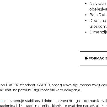
Na vratim
obeleživa
Boja RAL 
Dodatna 
uloškom.
Dimenzi
INFORMACIJ
 po HACCP standardu G31200, omogućava sigurnosno zaključav
ačunati na potpunu sigurnost prilikom odlaganja.
ra
obezbeđuje stabilnost i dobru nosivost što ga automatski kval
adionicu ili lični radni materijal skloništite ovaj deo nameštaja će