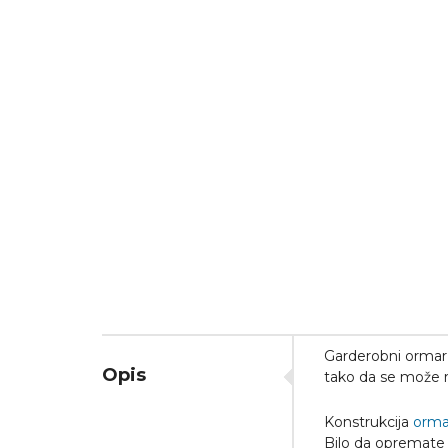
Garderobni ormar
Opis
tako da se može r
Konstrukcija
orma
Bilo da opremate r