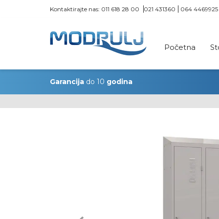
Kontaktirajte nas:
011 618 28 00
021 431360
064 4469925
Početna
St
Garancija
do 10
godina