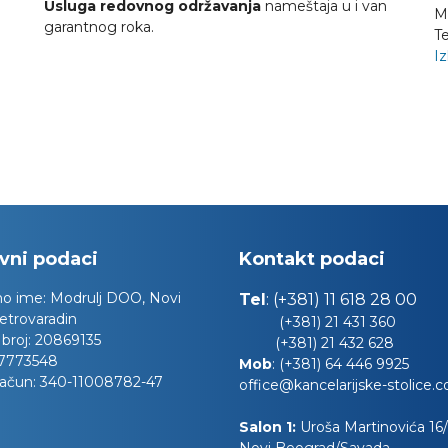
Usluga redovnog održavanja
nameštaja u i van
M
garantnog roka.
Te
Iz
vni podaci
Kontakt podaci
no ime:
Modrulj DOO, Novi
Tel
:
(+381) 11 618 28 00
etrovaradin
(+381) 21 431 360
 broj:
20869135
(+381) 21 432 628
7773548
Mob
:
(+381) 64 446 9925
račun:
340-11008782-47
office@kancelarijske-stolice.
Salon 1:
Uroša Martinovića 16/l
Novi Beograd/Savada