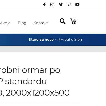
0
Akcije
Blog
Kontakt
Staro za novo
– Prvi put u Srbiji
robni ormar po
 standardu
0, 2000x1200x500