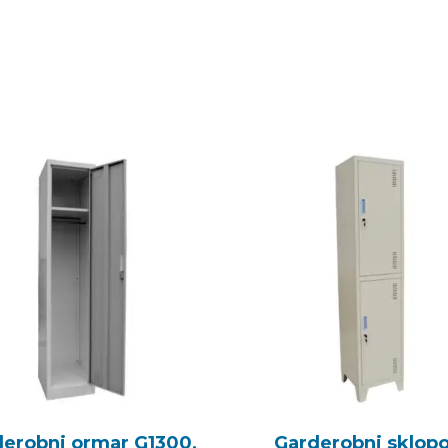
erobni ormar G1300,
Garderobni sklopo