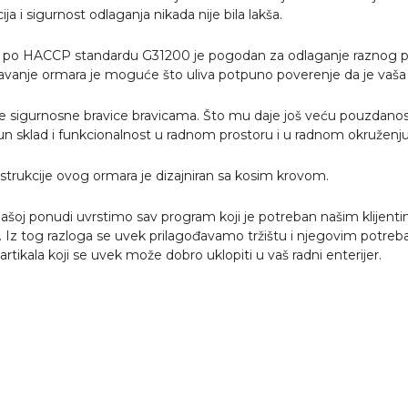
ja i sigurnost odlaganja nikada nije bila lakša.
 po HACCP standardu G31200 je pogodan za odlaganje raznog pr
čavanje ormara je moguće što uliva potpuno poverenje da je vaša
sigurnosne bravice bravicama. Što mu daje još veću pouzdanost 
 sklad i funkcionalnost u radnom prostoru i u radnom okruženju
trukcije ovog ormara je dizajniran sa kosim krovom.
ašoj ponudi uvrstimo sav program koji je potreban našim klijenti
 Iz tog razloga se uvek prilagođavamo tržištu i njegovim potr
rtikala koji se uvek može dobro uklopiti u vaš radni enterijer.