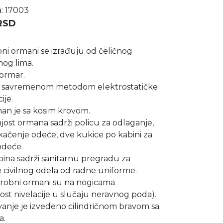
a: 17003
RSD
ni ormani se izrađuju od čeličnog
nog lima.
 ormar.
u savremenom metodom elektrostatičke
ije.
man je sa kosim krovom.
ost ormana sadrži policu za odlaganje,
kačenje odeće, dve kukice po kabini za
odeće.
ina sadrži sanitarnu pregradu za
 civilnog odela od radne uniforme.
erobni ormani su na nogicama
st nivelacije u slučaju neravnog poda).
anje je izvedeno cilindričnom bravom sa
a.