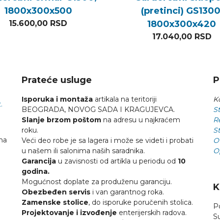
1800x300x500
(pretinci) GS1300
15.600,00
RSD
1800x300x420
17.040,00
RSD
Prateće usluge
P
Isporuka i montaža
artikala na teritoriji
Ko
.
BEOGRADA, NOVOG SADA I KRAGUJEVCA.
St
Slanje brzom poštom
na adresu u najkraćem
R
roku.
St
na
Veći deo robe je sa lagera i može se videti i probati
O
u našem ili salonima naših saradnika.
O
Garancija
u zavisnosti od artikla u periodu od
10
godina.
Mogućnost doplate za produženu garanciju.
K
Obezbeđen servis
i van garantnog roka.
Zamenske stolice
, do isporuke poručenih stolica.
P
Projektovanje i izvođenje
enterijerskih radova.
S