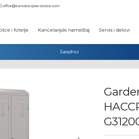
office@kancelarijske-stolice.com
olice i fotelje
Kancelarijski nameštaj
Servis i delovi
Saradnici
Garde
HACCP
G3120