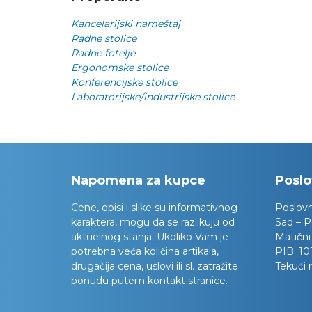
Kancelarijski nameštaj
Radne stolice
Radne fotelje
Ergonomske stolice
Konferencijske stolice
Laboratorijske/industrijske stolice
Napomena za kupce
Poslo
Cene, opisi i slike su informativnog
Poslov
karaktera, mogu da se razlikuju od
Sad – P
aktuelnog stanja. Ukoliko Vam je
Matični
potrebna veća količina artikala,
PIB:
10
drugačija cena, uslovi ili sl. zatražite
Tekući 
ponudu putem kontakt stranice.