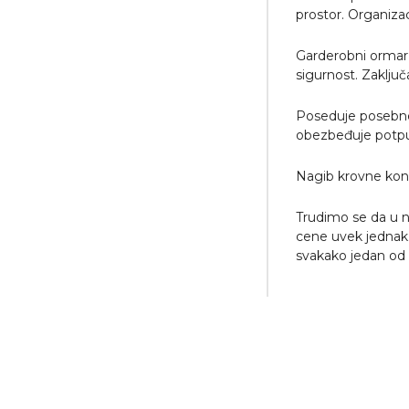
prostor. Organizaci
Garderobni ormar
sigurnost. Zaklju
Poseduje posebne 
obezbeđuje potpun
Nagib krovne kons
Trudimo se da u n
cene uvek jednak.
svakako jedan od a