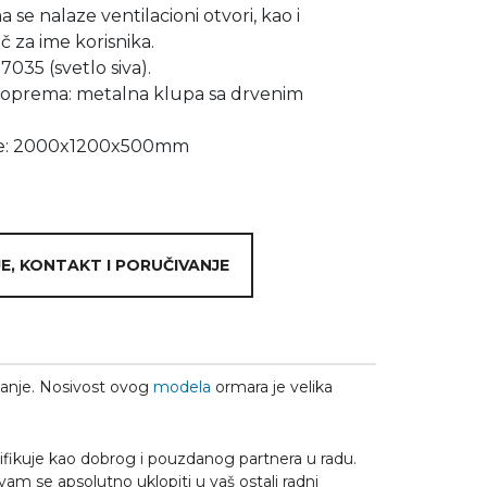
a se nalaze ventilacioni otvori, kao i
č za ime korisnika.
7035 (svetlo siva).
oprema: metalna klupa sa drvenim
je: 2000x1200x500mm
E, KONTAKT I PORUČIVANJE
anje. Nosivost ovog
modela
ormara je velika
ifikuje kao dobrog i pouzdanog partnera u radu.
 vam se apsolutno uklopiti u vaš ostali radni