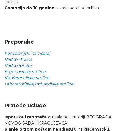
adresu.
Garancija do 10 godina
u zavisnosti od artikla.
Preporuke
Kancelarijski nameštaj
Radne stolice
Radne fotelje
Ergonomske stolice
Konferencijske stolice
Laboratorijske/industrijske stolice
Prateće usluge
Isporuka i montaža
artikala na teritoriji BEOGRADA,
NOVOG SADA I KRAGUJEVCA.
Slanje brzom poštom
na adresu u najkraćem roku.