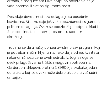
ormara je moguće što uliva potpuno poverenje da je
vaša oprema ili alat na sigurnom mestu.
Poseduje devet mesta za odlaganje sa posebnim
bravicama. Što mu daje još veću pouzdanost i sigurnost
prilikom odlaganja. Ovim se obezbeđuje potpun sklad i
funkcionalnost u radnom prostoru i u radnom
okruženju.
Trudimo se da u našoj ponudi uvrstimo sav program koji
je potreban našim klijentima. Tako da je odnos kvaliteta
i ekonomičnosti cene uvek jednak. Iz tog razloga se
uvek prilagođavamo tržištu i njegovim potrebama.
Garderobni sklopovi, pretinci GS9900 je svakako jedan
od artikala koji se uvek može dobro uklopiti u vaš radni
enterijer.