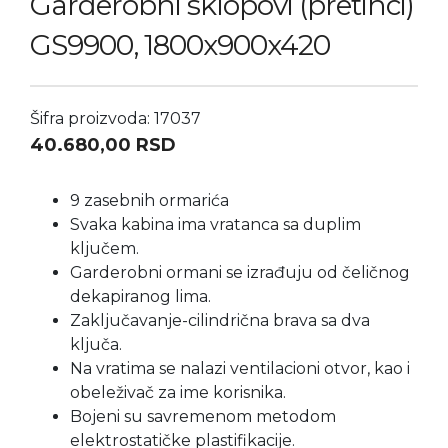
Garderobni sklopovi (pretinci)
GS9900, 1800x900x420
Šifra proizvoda: 17037
40.680,00
RSD
9 zasebnih ormarića
Svaka kabina ima vratanca sa duplim
ključem.
Garderobni ormani se izrađuju od čeličnog
dekapiranog lima.
Zaključavanje-cilindrična brava sa dva
ključa.
Na vratima se nalazi ventilacioni otvor, kao i
obeleživač za ime korisnika.
Bojeni su savremenom metodom
elektrostatičke plastifikacije.