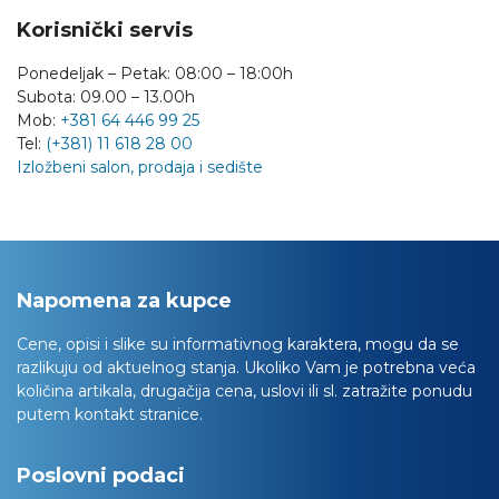
Korisnički servis
Ponedeljak – Petak: 08:00 – 18:00h
Subota: 09.00 – 13.00h
Mob:
+381 64 446 99 25
Tel:
(+381) 11 618 28 00
Izložbeni salon, prodaja i sedište
Napomena za kupce
Cene, opisi i slike su informativnog karaktera, mogu da se
razlikuju od aktuelnog stanja. Ukoliko Vam je potrebna veća
količina artikala, drugačija cena, uslovi ili sl. zatražite ponudu
putem kontakt stranice.
Poslovni podaci