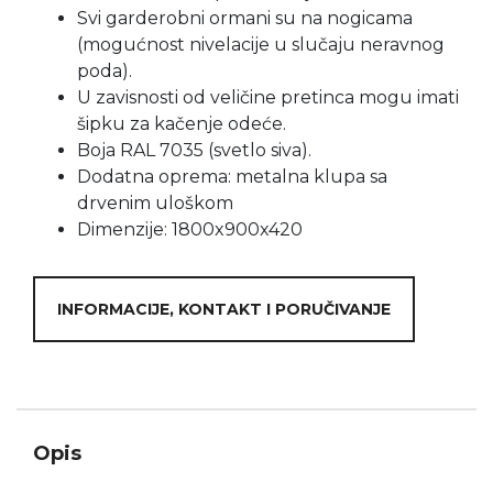
Svi garderobni ormani su na nogicama
(mogućnost nivelacije u slučaju neravnog
poda).
U zavisnosti od veličine pretinca mogu imati
šipku za kačenje odeće.
Boja RAL 7035 (svetlo siva).
Dodatna oprema: metalna klupa sa
drvenim uloškom
Dimenzije: 1800x900x420
INFORMACIJE, KONTAKT I PORUČIVANJE
Opis