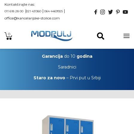
Kontaktirajte nas:
011 618 28 00
021 431360
064 4469925
office@kancelarijske-stolice.com
0
Garancija
do 10
godina
Saradnici
Staro za novo
– Prvi put u Srbiji