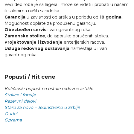
Veći deo robe je sa lagera i može se videti i probati u našem
ili salonima naših saradnika.
Garancija
u zavisnosti od artikla u periodu od
10 godina.
Mogućnost doplate za produženu garanciju.
Obezbeđen servis
i van garantnog roka.
Zamenske stolice
, do isporuke poručenih stolica.
Projektovanje i izvođenje
enterijerskih radova.
Usluga redovnog održavanja
nameštaja u i van
garantnog roka.
Popusti / Hit cene
Količinski popust na ostale redovne artikle
Stolice i fotelje
Rezervni delovi
Staro za novo – Jedinstveno u Srbiji!
Outlet
Oprema