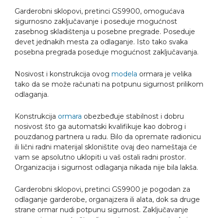
Garderobni sklopovi, pretinci GS9900, omogućava
sigurnosno zaključavanje i poseduje mogućnost
zasebnog skladištenja u posebne pregrade. Poseduje
devet jednakih mesta za odlaganje. Isto tako svaka
posebna pregrada poseduje mogućnost zaključavanja.
Nosivost i konstrukcija ovog
modela
ormara je velika
tako da se može računati na potpunu sigurnost prilikom
odlaganja.
Konstrukcija
ormara
obezbeđuje stabilnost i dobru
nosivost što ga automatski kvalifikuje kao dobrog i
pouzdanog partnera u radu. Bilo da opremate radionicu
ili lični radni materijal skloništite ovaj deo nameštaja će
vam se apsolutno uklopiti u vaš ostali radni prostor.
Organizacija i sigurnost odlaganja nikada nije bila lakša.
Garderobni sklopovi, pretinci GS9900 je pogodan za
odlaganje garderobe, organajzera ili alata, dok sa druge
strane ormar nudi potpunu sigurnost. Zaključavanje