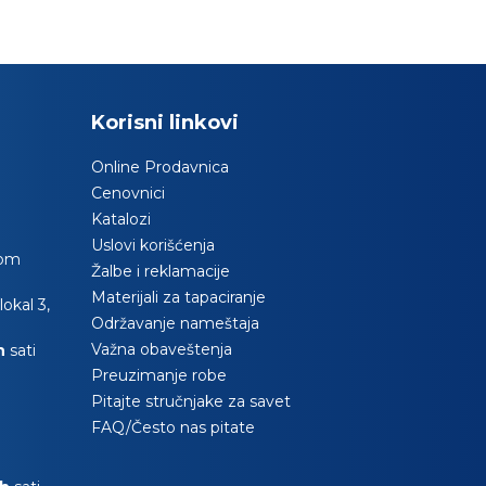
Korisni linkovi
Online Prodavnica
Cenovnici
Katalozi
Uslovi korišćenja
com
Žalbe i reklamacije
Materijali za tapaciranje
okal 3,
Održavanje nameštaja
Važna obaveštenja
0h
sati
Preuzimanje robe
Pitajte stručnjake za savet
FAQ/Često nas pitate