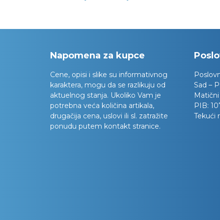
Napomena za kupce
Poslo
Cene, opisi i slike su informativnog
Poslov
karaktera, mogu da se razlikuju od
Sad – P
aktuelnog stanja. Ukoliko Vam je
Matični
potrebna veća količina artikala,
PIB:
10
drugačija cena, uslovi ili sl. zatražite
Tekući 
ponudu putem kontakt stranice.