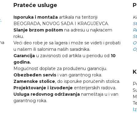
Prateće usluge
P
Isporuka i montaža
artikala na teritoriji
Ko
.
BEOGRADA, NOVOG SADA I KRAGUJEVCA.
St
Slanje brzom poštom
na adresu u najkraćem
R
roku.
St
na
Veći deo robe je sa lagera i može se videti i probati
O
u našem ili salonima naših saradnika.
O
Garancija
u zavisnosti od artikla u periodu od
10
godina.
Mogućnost doplate za produženu garanciju.
K
Obezbeđen servis
i van garantnog roka.
Zamenske stolice
, do isporuke poručenih stolica.
P
Projektovanje i izvođenje
enterijerskih radova.
S
Usluga redovnog održavanja
nameštaja u i van
M
garantnog roka.
Te
Iz