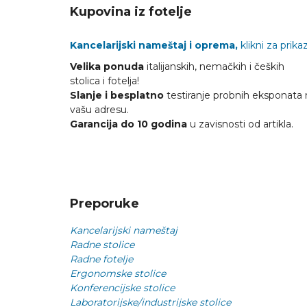
Kupovina iz fotelje
Kancelarijski nameštaj i oprema,
klikni za prikaz
Velika ponuda
italijanskih, nemačkih i čeških
stolica i fotelja!
Slanje i besplatno
testiranje probnih eksponata 
vašu adresu.
Garancija do 10 godina
u zavisnosti od artikla.
Preporuke
Kancelarijski nameštaj
Radne stolice
Radne fotelje
Ergonomske stolice
Konferencijske stolice
Laboratorijske/industrijske stolice