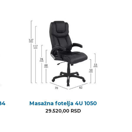
84
Masažna fotelja 4U 1050
29.520,00
RSD