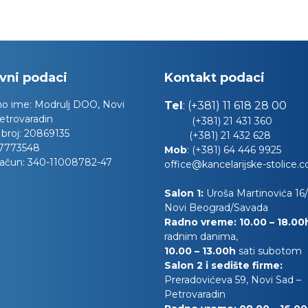
vni podaci
Kontakt podaci
no ime:
Modrulj DOO, Novi
Tel
:
(+381) 11 618 28 00
etrovaradin
(+381) 21 431 360
 broj:
20869135
(+381) 21 432 628
7773548
Mob
:
(+381) 64 446 9925
račun:
340-11008782-47
office@kancelarijske-stolice.
Salon 1:
Uroša Martinovića 16/l
Novi Beograd/Savada
Radno vreme: 10.00 – 18.0
radnim danima,
10.00
– 13.00h
sati subotom
Salon 2 i sedište firme:
Preradovićeva 59, Novi Sad –
Petrovaradin