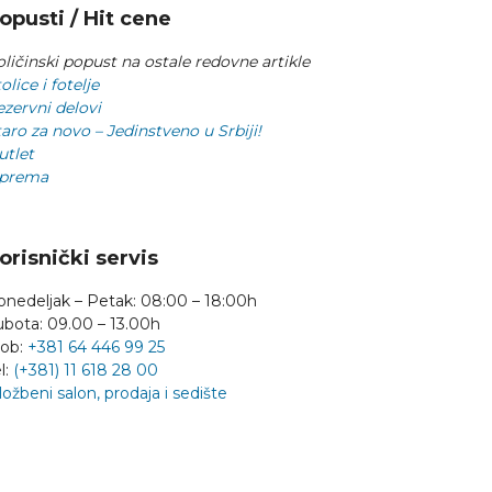
opusti / Hit cene
ličinski popust na ostale redovne artikle
olice i fotelje
ezervni delovi
aro za novo – Jedinstveno u Srbiji!
utlet
prema
orisnički servis
onedeljak – Petak: 08:00 – 18:00h
ubota: 09.00 – 13.00h
ob:
+381 64 446 99 25
l:
(+381) 11 618 28 00
ložbeni salon, prodaja i sedište