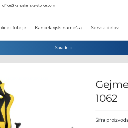
office@kancelarijske-stolice.com
olice i fotelje
Kancelarijski nameštaj
Servis i delovi
Saradnici
Gejmer
1062
Šifra proizvod