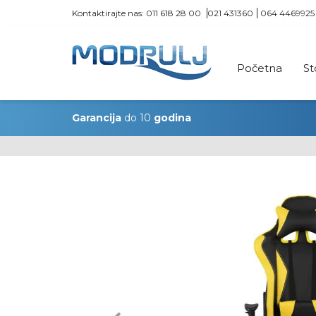
Kontaktirajte nas:
011 618 28 00
021 431360
064 4469925
Početna
St
Garancija
do 10
godina