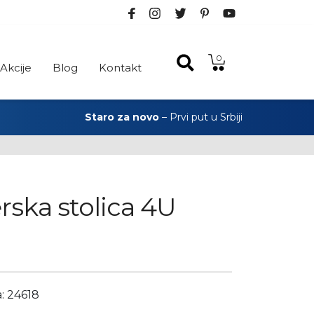
0
Akcije
Blog
Kontakt
Staro za novo
– Prvi put u Srbiji
ska stolica 4U
a: 24618