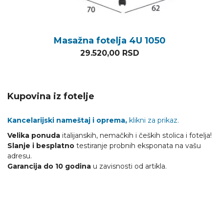
Masažna fotelja 4U 1050
29.520,00
RSD
Kupovina iz fotelje
Kancelarijski nameštaj i oprema,
klikni za prikaz.
Velika ponuda
italijanskih, nemačkih i čeških stolica i fotelja!
Slanje i besplatno
testiranje probnih eksponata na vašu
adresu.
Garancija do 10 godina
u zavisnosti od artikla.