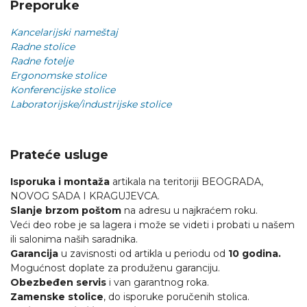
Preporuke
Kancelarijski nameštaj
Radne stolice
Radne fotelje
Ergonomske stolice
Konferencijske stolice
Laboratorijske/industrijske stolice
Prateće usluge
Isporuka i montaža
artikala na teritoriji BEOGRADA,
NOVOG SADA I KRAGUJEVCA.
Slanje brzom poštom
na adresu u najkraćem roku.
Veći deo robe je sa lagera i može se videti i probati u našem
ili salonima naših saradnika.
Garancija
u zavisnosti od artikla u periodu od
10 godina.
Mogućnost doplate za produženu garanciju.
Obezbeđen servis
i van garantnog roka.
Zamenske stolice
, do isporuke poručenih stolica.