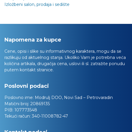
Izložbeni salon, prodaja i sedište
Napomena za kupce
Cene, opisi i slike su informativnog karaktera, mogu da se
razlikuju od aktuelnog stanja. Ukoliko Vam je potrebna veća
količina artikala, drugačija cena, uslovi ili sl. zatražite ponudu
putem kontakt stranice.
Poslovni podaci
Poslovno ime:
Modrulj DOO, Novi Sad – Petrovaradin
Matični broj:
20869135
PIB:
107773548
Tekući račun:
340-11008782-47