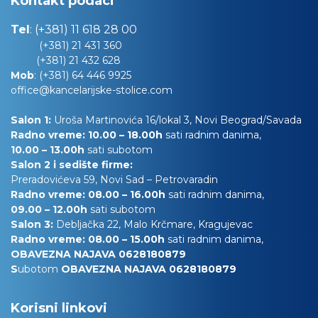
Kontakt podaci
Tel
:
(+381) 11 618 28 00
(+381) 21 431 360
(+381) 21 432 628
Mob
:
(+381) 64 446 9925
office@kancelarijske-stolice.com
Salon 1:
Uroša Martinovića 16/lokal 3, Novi Beograd/Savada
Radno vreme: 10.00 – 18.00h
sati radnim danima,
10.00
– 13.00h
sati subotom
Salon 2 i sedište firme:
Preradovićeva 59, Novi Sad – Petrovaradin
Radno vreme: 08.00 – 16.00h
sati radnim danima,
09.00 – 12.00h
sati subotom
Salon 3:
Debljačka 22, Malo Krčmare, Kragujevac
Radno vreme: 08.00 – 15.00h
sati radnim danima,
OBAVEZNA NAJAVA 0628180879
S
ubotom
OBAVEZNA NAJAVA 0628180879
Korisni linkovi