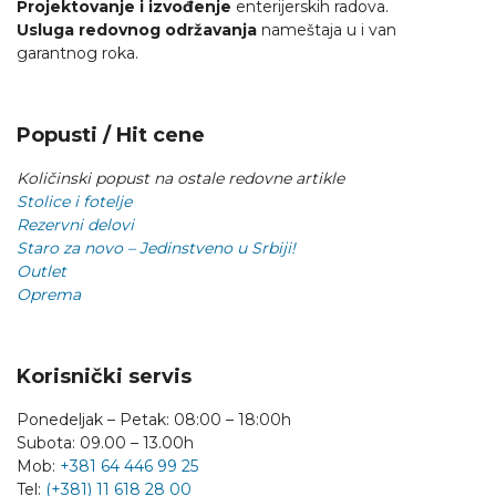
Projektovanje i izvođenje
enterijerskih radova.
Usluga redovnog održavanja
nameštaja u i van
garantnog roka.
Popusti / Hit cene
Količinski popust na ostale redovne artikle
Stolice i fotelje
Rezervni delovi
Staro za novo – Jedinstveno u Srbiji!
Outlet
Oprema
Korisnički servis
Ponedeljak – Petak: 08:00 – 18:00h
Subota: 09.00 – 13.00h
Mob:
+381 64 446 99 25
Tel:
(+381) 11 618 28 00