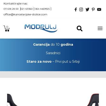
Kontaktirajte nas:
011 618 28 00
021 431360
064 4469925
office@kancelarijske-stolice.com
0
Garancija
do 10
godina
Saradnici
Staro za novo
– Prvi put u Srbiji