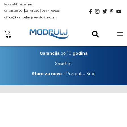
Kontaktirajte nas:
011 618 28 00
021 431360
064 4469925
office@kancelarijske-stolice.com
0
Garancija
do 10
godina
Saradnici
Staro za novo
– Prvi put u Srbiji