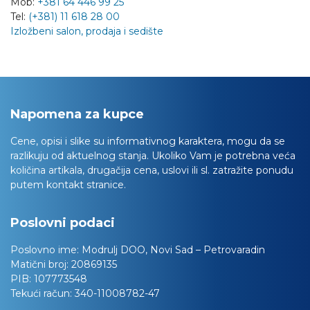
Mob:
+381 64 446 99 25
Tel:
(+381) 11 618 28 00
Izložbeni salon, prodaja i sedište
Napomena za kupce
Cene, opisi i slike su informativnog karaktera, mogu da se
razlikuju od aktuelnog stanja. Ukoliko Vam je potrebna veća
količina artikala, drugačija cena, uslovi ili sl. zatražite ponudu
putem kontakt stranice.
Poslovni podaci
Poslovno ime:
Modrulj DOO, Novi Sad – Petrovaradin
Matični broj:
20869135
PIB:
107773548
Tekući račun:
340-11008782-47