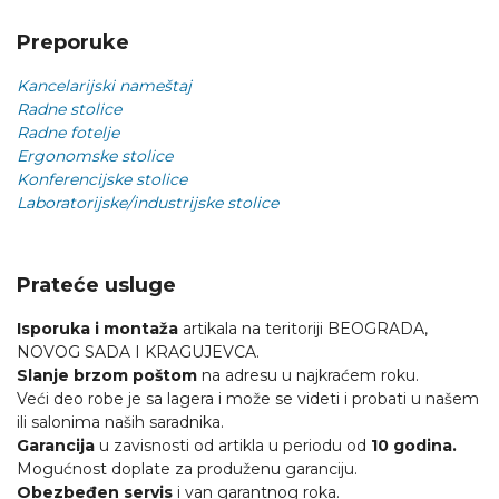
Preporuke
Kancelarijski nameštaj
Radne stolice
Radne fotelje
Ergonomske stolice
Konferencijske stolice
Laboratorijske/industrijske stolice
Prateće usluge
Isporuka i montaža
artikala na teritoriji BEOGRADA,
NOVOG SADA I KRAGUJEVCA.
Slanje brzom poštom
na adresu u najkraćem roku.
Veći deo robe je sa lagera i može se videti i probati u našem
ili salonima naših saradnika.
Garancija
u zavisnosti od artikla u periodu od
10 godina.
Mogućnost doplate za produženu garanciju.
Obezbeđen servis
i van garantnog roka.