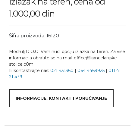
Izlazak na teren, cena od
1.000,00 din
Šifra proizvoda: 16120
Modrulj D.O.O. Vam nudi opciju izlazka na teren. Za vise
informacija obratite se na mail: office@kancelarijske-
stolice.c0m
Ili kontaktirajte nas:
021 431360
|
064 4469925
|
011 41
21 439
INFORMACIJE, KONTAKT I PORUČIVANJE