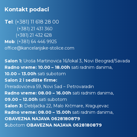
Kontakt podaci
Tel
:
(+381) 11 618 28 00
(+381) 21 431 360
(+381) 21 432 628
Mob
:
(+381) 64 446 9925
office@kancelarijske-stolice.com
Salon 1:
Uroša Martinovića 16/lokal 3, Novi Beograd/Savada
Radno vreme: 10.00 – 18.00h
sati radnim danima,
10.00
– 13.00h
sati subotom
Salon 2 i sedište firme:
Preradovićeva 59, Novi Sad – Petrovaradin
Radno vreme: 08.00 – 16.00h
sati radnim danima,
09.00 – 12.00h
sati subotom
Salon 3:
Debljačka 22, Malo Krčmare, Kragujevac
Radno vreme: 08.00 – 15.00h
sati radnim danima,
OBAVEZNA NAJAVA 0628180879
S
ubotom
OBAVEZNA NAJAVA 0628180879