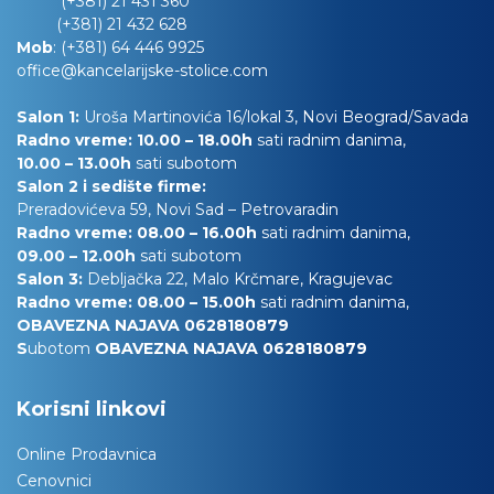
(+381) 21 431 360
(+381) 21 432 628
Mob
:
(+381) 64 446 9925
office@kancelarijske-stolice.com
Salon 1:
Uroša Martinovića 16/lokal 3, Novi Beograd/Savada
Radno vreme: 10.00 – 18.00h
sati radnim danima,
10.00
– 13.00h
sati subotom
Salon 2 i sedište firme:
Preradovićeva 59, Novi Sad – Petrovaradin
Radno vreme: 08.00 – 16.00h
sati radnim danima,
09.00 – 12.00h
sati subotom
Salon 3:
Debljačka 22, Malo Krčmare, Kragujevac
Radno vreme: 08.00 – 15.00h
sati radnim danima,
OBAVEZNA NAJAVA 0628180879
S
ubotom
OBAVEZNA NAJAVA 0628180879
Korisni linkovi
Online Prodavnica
Cenovnici