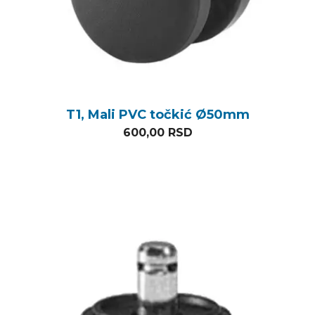
T1, Mali PVC točkić Ø50mm
600,00
RSD