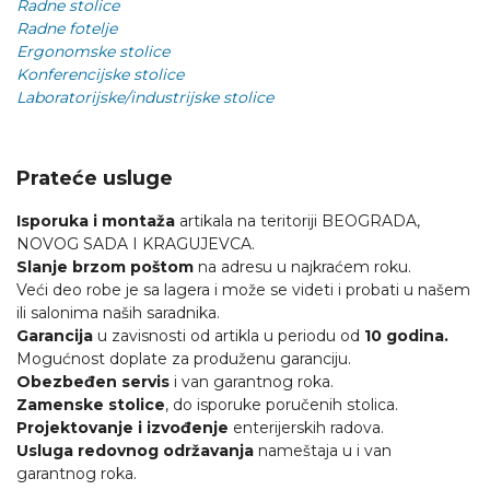
Radne stolice
Radne fotelje
Ergonomske stolice
Konferencijske stolice
Laboratorijske/industrijske stolice
Prateće usluge
Isporuka i montaža
artikala na teritoriji BEOGRADA,
NOVOG SADA I KRAGUJEVCA.
Slanje brzom poštom
na adresu u najkraćem roku.
Veći deo robe je sa lagera i može se videti i probati u našem
ili salonima naših saradnika.
Garancija
u zavisnosti od artikla u periodu od
10 godina.
Mogućnost doplate za produženu garanciju.
Obezbeđen servis
i van garantnog roka.
Zamenske stolice
, do isporuke poručenih stolica.
Projektovanje i izvođenje
enterijerskih radova.
Usluga redovnog održavanja
nameštaja u i van
garantnog roka.