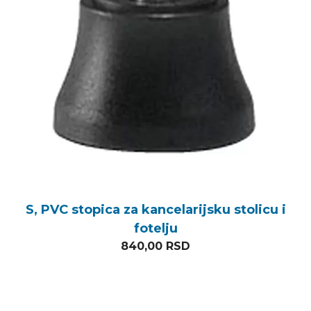
S, PVC stopica za kancelarijsku stolicu i
fotelju
840,00
RSD