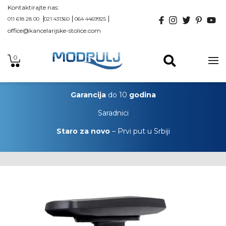
Kontaktirajte nas:
011 618 28 00
021 431360
064 4469925
office@kancelarijske-stolice.com
0
Garancija
do 10
godina
Saradnici
Staro za novo
– Prvi put u Srbiji