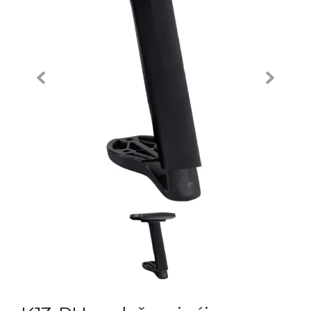
Previous
Next