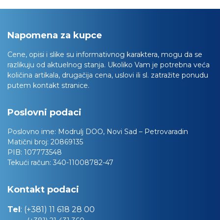
Napomena za kupce
Cene, opisi i slike su informativnog karaktera, mogu da se
razlikuju od aktuelnog stanja. Ukoliko Vam je potrebna veća
količina artikala, drugačija cena, uslovi ili sl. zatražite ponudu
putem kontakt stranice.
Poslovni podaci
Poslovno ime:
Modrulj DOO, Novi Sad – Petrovaradin
Matični broj:
20869135
PIB:
107773548
Tekući račun:
340-11008782-47
Kontakt podaci
Tel
:
(+381) 11 618 28 00