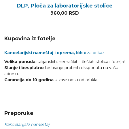
DLP, Ploča za laboratorijske stolice
960,00
RSD
Kupovina iz fotelje
Kancelarijski nameštaj i oprema,
klikni za prikaz.
Velika ponuda
italijanskih, nemačkih i čeških stolica i fotelja!
Slanje i besplatno
testiranje probnih eksponata na vašu
adresu.
Garancija do 10 godina
u zavisnosti od artikla.
Preporuke
Kancelarijski nameštaj