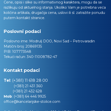
Cene, opisi i slike su informativnog karaktera, mogu da se
razlikuju od aktuelnog stanja. Ukoliko Vam je potrebna veća
količina artikala, drugačija cena, uslovi ili sl. zatražite ponudu
putem kontakt stranice.
Poslovni podaci
Poslovno ime:
Modrulj DOO, Novi Sad – Petrovaradin
Matični broj:
20869135
PIB:
107773548
Tekući račun:
340-11008782-47
Kontakt podaci
Tel
:
(+381) 11 618 28 00
(+381) 21 431 360
(+381) 21 432 628
Mob
:
(+381) 64 446 9925
office@kancelarijske-stolice.com