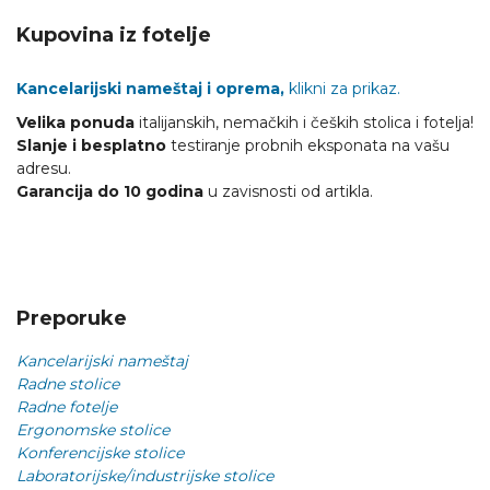
Kupovina iz fotelje
Kancelarijski nameštaj i oprema,
klikni za prikaz.
Velika ponuda
italijanskih, nemačkih i čeških stolica i fotelja!
Slanje i besplatno
testiranje probnih eksponata na vašu
adresu.
Garancija do 10 godina
u zavisnosti od artikla.
Preporuke
Kancelarijski nameštaj
Radne stolice
Radne fotelje
Ergonomske stolice
Konferencijske stolice
Laboratorijske/industrijske stolice