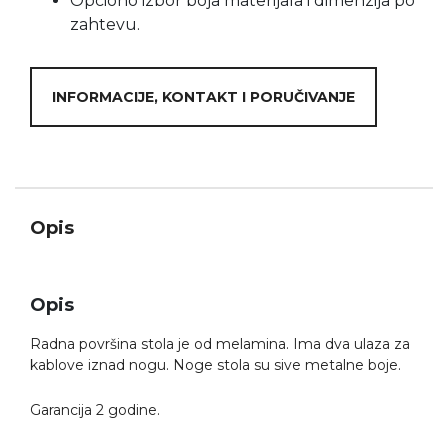
Opciono izbor boja materijala i dimenzija po
zahtevu.
INFORMACIJE, KONTAKT I PORUČIVANJE
Opis
Opis
Radna površina stola je od melamina. Ima dva ulaza za
kablove iznad nogu. Noge stola su sive metalne boje.
Garancija 2 godine.