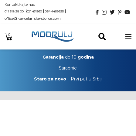
Kontaktirajte nas:
011 618 28 00
021 431360
064 4469925
office@kancelarijske-stolice.com
0
Garancija
do 10
godina
Saradnici
Staro za novo
– Prvi put u Srbiji