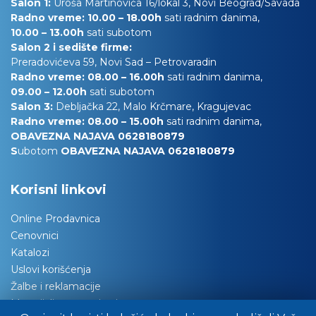
Salon 1:
Uroša Martinovića 16/lokal 3, Novi Beograd/Savada
Radno vreme: 10.00 – 18.00h
sati radnim danima,
10.00
– 13.00h
sati subotom
Salon 2 i sedište firme:
Preradovićeva 59, Novi Sad – Petrovaradin
Radno vreme: 08.00 – 16.00h
sati radnim danima,
09.00 – 12.00h
sati subotom
Salon 3:
Debljačka 22, Malo Krčmare, Kragujevac
Radno vreme: 08.00 – 15.00h
sati radnim danima,
OBAVEZNA NAJAVA 0628180879
S
ubotom
OBAVEZNA NAJAVA 0628180879
Korisni linkovi
Online Prodavnica
Cenovnici
Katalozi
Uslovi korišćenja
Žalbe i reklamacije
Materijali za tapaciranje