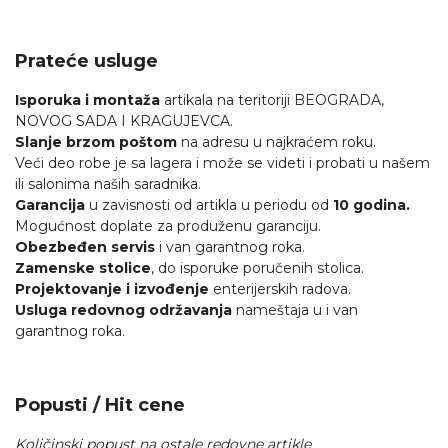
Prateće usluge
Isporuka i montaža
artikala na teritoriji BEOGRADA,
NOVOG SADA I KRAGUJEVCA.
Slanje brzom poštom
na adresu u najkraćem roku.
Veći deo robe je sa lagera i može se videti i probati u našem
ili salonima naših saradnika.
Garancija
u zavisnosti od artikla u periodu od
10 godina.
Mogućnost doplate za produženu garanciju.
Obezbeđen servis
i van garantnog roka.
Zamenske stolice
, do isporuke poručenih stolica.
Projektovanje i izvođenje
enterijerskih radova.
Usluga redovnog održavanja
nameštaja u i van
garantnog roka.
Popusti / Hit cene
Količinski popust na ostale redovne artikle