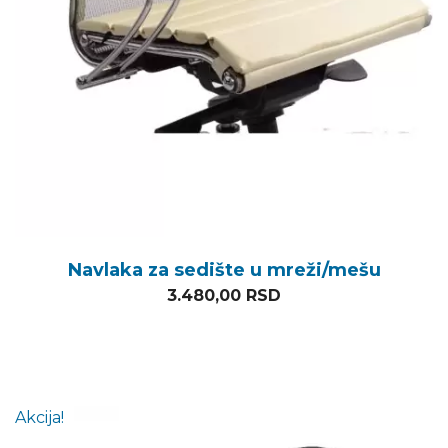
Navlaka za sedište u mreži/mešu
3.480,00
RSD
Akcija!