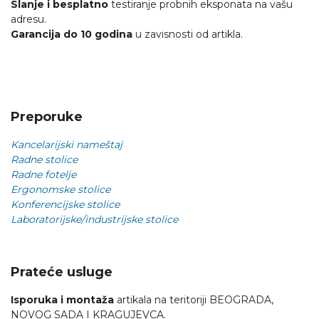
Slanje i besplatno
testiranje probnih eksponata na vašu
adresu.
Garancija do 10 godina
u zavisnosti od artikla.
Preporuke
Kancelarijski nameštaj
Radne stolice
Radne fotelje
Ergonomske stolice
Konferencijske stolice
Laboratorijske/industrijske stolice
Prateće usluge
Isporuka i montaža
artikala na teritoriji BEOGRADA,
NOVOG SADA I KRAGUJEVCA.