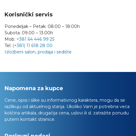
Korisnički servis
Ponedeljak – Petak: 08:00 – 18:00h
Subota: 09.00 – 13.00h
Mob:
+381 64 446 99 25
Tel:
(+381) 11 618 28 00
Izložbeni salon, prodaja i sedište
Napomena za kupce
Cene, opisi i slike su informativnog karaktera, mogu da se
razlikuju od aktuelnog stanja. Ukoliko Vam je potrebna veća
količina artikala, drugačija cena, uslovi ili sl. zatražite ponudu
putem kontakt stranice.