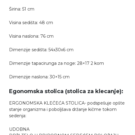
Širina: 51 cm
Visina sedišta: 48 cm
Visina naslona: 76 cm
Dimenzije sedišta: 54x30x6 cm
Dimenzije tapacirunga za noge: 28×17 2 kom
Dimenzije naslona: 30×15 cm
Egonomska stolica (stolica za klecanje):
ERGONOMSKA KLEČEĆA STOLICA- podspešuje opšte
stanje organizma i poboljšava držanje kičme tokom
sedenja:
UDOBNA