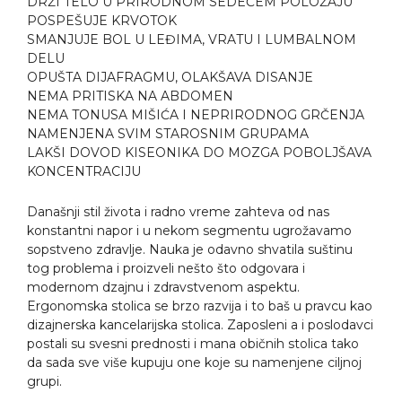
DRŽI TELO U PRIRODNOM SEDEĆEM POLOŽAJU
POSPEŠUJE KRVOTOK
SMANJUJE BOL U LEĐIMA, VRATU I LUMBALNOM
DELU
OPUŠTA DIJAFRAGMU, OLAKŠAVA DISANJE
NEMA PRITISKA NA ABDOMEN
NEMA TONUSA MIŠIĆA I NEPRIRODNOG GRČENJA
NAMENJENA SVIM STAROSNIM GRUPAMA
LAKŠI DOVOD KISEONIKA DO MOZGA POBOLJŠAVA
KONCENTRACIJU
Današnji stil života i radno vreme zahteva od nas
konstantni napor i u nekom segmentu ugrožavamo
sopstveno zdravlje. Nauka je odavno shvatila suštinu
tog problema i proizveli nešto što odgovara i
modernom dzajnu i zdravstvenom aspektu.
Ergonomska stolica se brzo razvija i to baš u pravcu kao
dizajnerska kancelarijska stolica. Zaposleni a i poslodavci
postali su svesni prednosti i mana običnih stolica tako
da sada sve više kupuju one koje su namenjene ciljnoj
grupi.