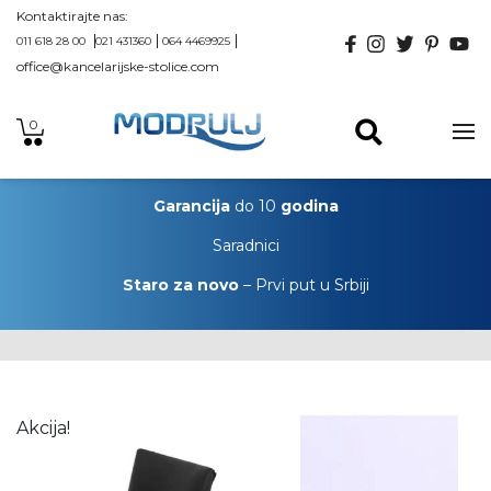
Kontaktirajte nas:
011 618 28 00
021 431360
064 4469925
office@kancelarijske-stolice.com
0
Garancija
do 10
godina
Saradnici
Staro za novo
– Prvi put u Srbiji
Akcija!