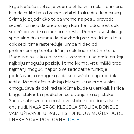
Ergo klečeća stolica je veoma efikasna i nalazi primenu
bilo da radite kao dizajner, arhitekta ili radite kao hirurg.
Svima je zajedničko to da vreme na poslu provode
sedeći i umeju da prepoznaju komfor i udobnost dok
sedeći provode na radnom mestu. Pomenuta stolica je
specijalno dizajnirana da obezbedi pravilno držanja tela
dok sedi, time rasterećuje lumbalni deo od
prekomernog tereta držanja celokupne težine tela.
Podesive su tako da svima u zavisnosti od posla pružaju
najbolju moguću poziciju i time kičma, vrat, mišići trpe
najmanji mogući napor. Sve tedodatne funkcije
podešavanja omogućuju da se osećate prijatno dok
radite. Ravnotežni položaj dok sedite na ergo stolici
omogućava da dok radite kičma bude u vertikali, karlica
blago istaknuta i podkolenice oslonjene na jastuke.
Sada znate sve prednosti ove stolice i prednosti koje
ona nudi. NAŠA ERGO KLEČEĆA STOLICA DONEĆE
VAM UŽIVANJE U RADU I SEDENJU A MOŽDA DOĐU
I NEKE NOVE POSLOVNE
IDEJE.