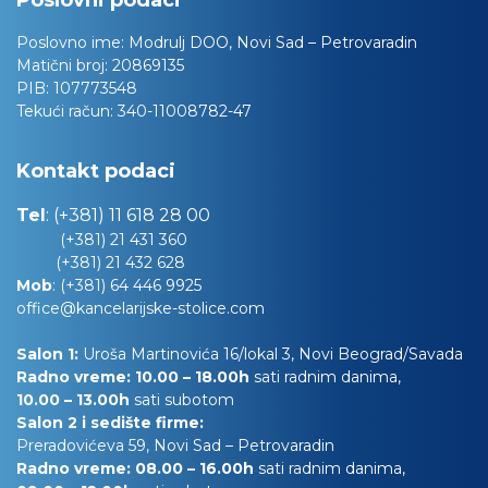
Poslovni podaci
Poslovno ime:
Modrulj DOO, Novi Sad – Petrovaradin
Matični broj:
20869135
PIB:
107773548
Tekući račun:
340-11008782-47
Kontakt podaci
Tel
:
(+381) 11 618 28 00
(+381) 21 431 360
(+381) 21 432 628
Mob
:
(+381) 64 446 9925
office@kancelarijske-stolice.com
Salon 1:
Uroša Martinovića 16/lokal 3, Novi Beograd/Savada
Radno vreme: 10.00 – 18.00h
sati radnim danima,
10.00
– 13.00h
sati subotom
Salon 2 i sedište firme:
Preradovićeva 59, Novi Sad – Petrovaradin
Radno vreme: 08.00 – 16.00h
sati radnim danima,