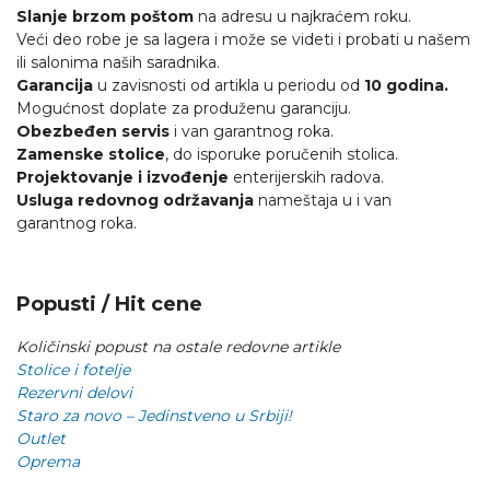
Slanje brzom poštom
na adresu u najkraćem roku.
Veći deo robe je sa lagera i može se videti i probati u našem
ili salonima naših saradnika.
Garancija
u zavisnosti od artikla u periodu od
10 godina.
Mogućnost doplate za produženu garanciju.
Obezbeđen servis
i van garantnog roka.
Zamenske stolice
, do isporuke poručenih stolica.
Projektovanje i izvođenje
enterijerskih radova.
Usluga redovnog održavanja
nameštaja u i van
garantnog roka.
Popusti / Hit cene
Količinski popust na ostale redovne artikle
Stolice i fotelje
Rezervni delovi
Staro za novo – Jedinstveno u Srbiji!
Outlet
Oprema