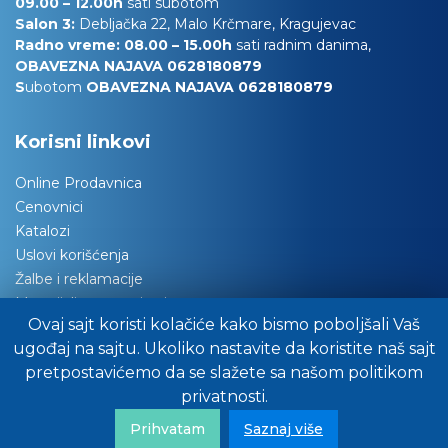
09.00 – 12.00h
sati subotom
Salon 3:
Debljačka 22, Malo Krčmare, Kragujevac
Radno vreme: 08.00 – 15.00h
sati radnim danima,
OBAVEZNA NAJAVA 0628180879
S
ubotom
OBAVEZNA NAJAVA 0628180879
Korisni linkovi
Online Prodavnica
Cenovnici
Katalozi
Uslovi korišćenja
Žalbe i reklamacije
Materijali za tapaciranje
Ovaj sajt koristi kolačiće kako bismo poboljšali Vaš
Održavanje nameštaja
ugođaj na sajtu. Ukoliko nastavite da koristite naš sajt
Važna obaveštenja
pretpostavićemo da se slažete sa našom politikom
Preuzimanje robe
privatnosti.
Pitajte stručnjake za savet
FAQ/Često nas pitate
Prihvatam
Saznaj više