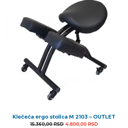
Klečeća ergo stolica M 2103 – OUTLET
Originalna cena je bila: 1
Trenutna ce
15.360,00
RSD
4.800,00
RSD