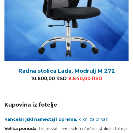
Radna stolica Lada, Modrulj M 272
Originalna cena je bila: 1
Trenutna ce
10.800,00
RSD
8.640,00
RSD
Kupovina iz fotelje
Kancelarijski nameštaj i oprema,
klikni za prikaz.
Velika ponuda
italijanskih, nemačkih i čeških stolica i fotelja!