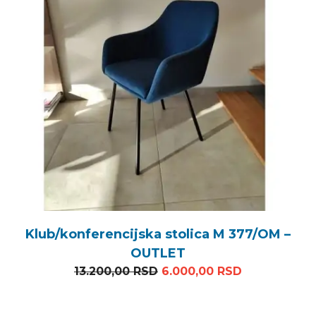
Klub/konferencijska stolica M 377/OM –
OUTLET
Originalna cena je bila: 1
Trenutna ce
13.200,00
RSD
6.000,00
RSD