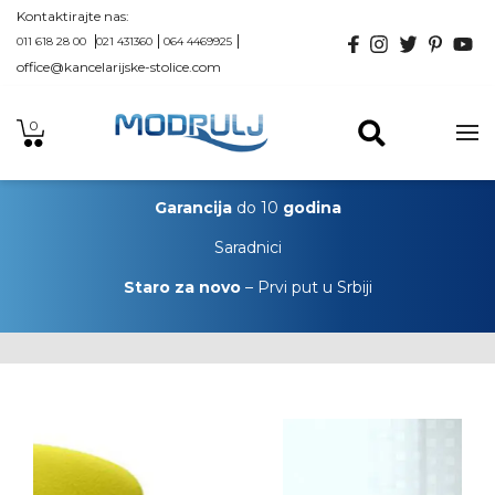
Kontaktirajte nas:
011 618 28 00
021 431360
064 4469925
office@kancelarijske-stolice.com
0
Garancija
do 10
godina
Saradnici
Staro za novo
– Prvi put u Srbiji