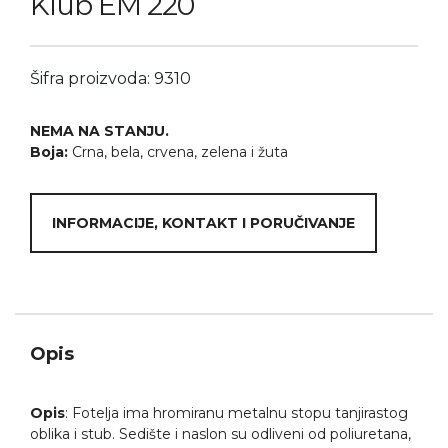
Klub EM 220
Šifra proizvoda: 9310
NEMA NA STANJU.
Boja:
Crna, bela, crvena, zelena i žuta
INFORMACIJE, KONTAKT I PORUČIVANJE
Opis
Opis
: Fotelja ima hromiranu metalnu stopu tanjirastog
oblika i stub. Sedište i naslon su odliveni od poliuretana,