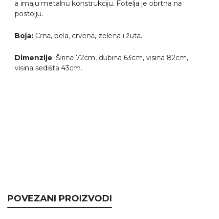
a imaju metalnu konstrukciju. Fotelja je obrtna na
postolju.
Boja:
Crna, bela, crvena, zelena i žuta.
Dimenzije
: Širina 72cm, dubina 63cm, visina 82cm,
visina sedišta 43cm.
POVEZANI PROIZVODI