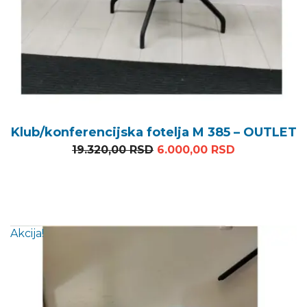
Klub/konferencijska fotelja M 385 – OUTLET
Originalna cena je bila: 1
Trenutna ce
19.320,00
RSD
6.000,00
RSD
Akcija!