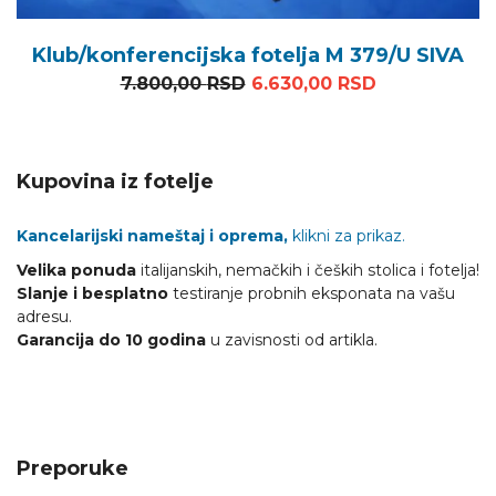
Klub/konferencijska fotelja M 379/U SIVA
Originalna cena je bila: 7
Trenutna cen
7.800,00
RSD
6.630,00
RSD
Kupovina iz fotelje
Kancelarijski nameštaj i oprema,
klikni za prikaz.
Velika ponuda
italijanskih, nemačkih i čeških stolica i fotelja!
Slanje i besplatno
testiranje probnih eksponata na vašu
adresu.
Garancija do 10 godina
u zavisnosti od artikla.
Preporuke