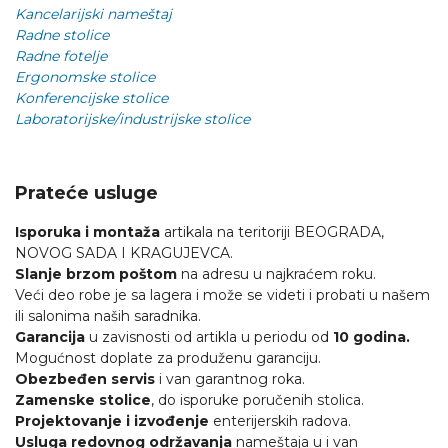
Kancelarijski nameštaj
Radne stolice
Radne fotelje
Ergonomske stolice
Konferencijske stolice
Laboratorijske/industrijske stolice
Prateće usluge
Isporuka i montaža
artikala na teritoriji BEOGRADA,
NOVOG SADA I KRAGUJEVCA.
Slanje brzom poštom
na adresu u najkraćem roku.
Veći deo robe je sa lagera i može se videti i probati u našem
ili salonima naših saradnika.
Garancija
u zavisnosti od artikla u periodu od
10 godina.
Mogućnost doplate za produženu garanciju.
Obezbeđen servis
i van garantnog roka.
Zamenske stolice
, do isporuke poručenih stolica.
Projektovanje i izvođenje
enterijerskih radova.
Usluga redovnog održavanja
nameštaja u i van