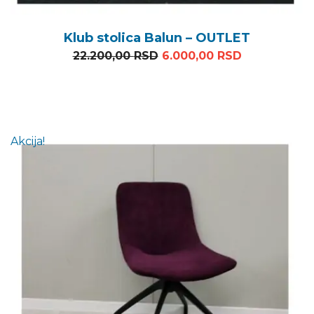
Klub stolica Balun – OUTLET
Originalna cena je bila: 
Trenutna ce
22.200,00
RSD
6.000,00
RSD
Akcija!