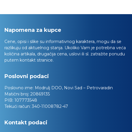
Napomena za kupce
Cene, opisi i slike su informativnog karaktera, mogu da se
razlikuju od aktuelnog stanja. Ukoliko Vam je potrebna veća
količina artikala, drugačija cena, uslovi ili sl. zatražite ponudu
putem kontakt stranice.
Poslovni podaci
Poslovno ime:
Modrulj DOO, Novi Sad – Petrovaradin
Matični broj:
20869135
PIB:
107773548
Tekući račun:
340-11008782-47
Kontakt podaci