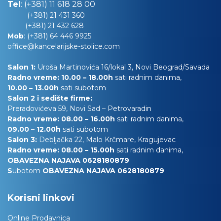
Tel
:
(+381) 11 618 28 00
(+381) 21 431 360
(+381) 21 432 628
Mob
:
(+381) 64 446 9925
office@kancelarijske-stolice.com
Salon 1:
Uroša Martinovića 16/lokal 3, Novi Beograd/Savada
Radno vreme: 10.00 – 18.00h
sati radnim danima,
10.00
– 13.00h
sati subotom
Salon 2 i sedište firme:
Preradovićeva 59, Novi Sad – Petrovaradin
Radno vreme: 08.00 – 16.00h
sati radnim danima,
09.00 – 12.00h
sati subotom
Salon 3:
Debljačka 22, Malo Krčmare, Kragujevac
Radno vreme: 08.00 – 15.00h
sati radnim danima,
OBAVEZNA NAJAVA 0628180879
S
ubotom
OBAVEZNA NAJAVA 0628180879
Korisni linkovi
Online Prodavnica