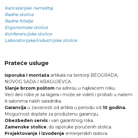
Kancelarijski nameštaj
Radne stolice
Radne fotelje
Ergonomske stolice
Konferencijske stolice
Laboratorijske/industrijske stolice
Prateće usluge
Isporuka i montaža
artikala na teritoriji BEOGRADA,
NOVOG SADA I KRAGUJEVCA.
Slanje brzom poštom
na adresu u najkraćem roku.
Veći deo robe je sa lagera i može se videti i probati u našem
ili salonima naših saradnika.
Garancija
u zavisnosti od artikla u periodu od
10 godina.
Mogućnost doplate za produženu garanciju.
Obezbeđen servis
i van garantnog roka.
Zamenske stolice
, do isporuke poručenih stolica.
Projektovanje i izvođenje
enterijerskih radova.