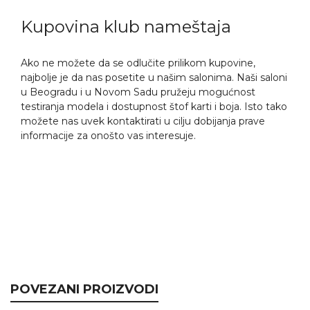
Kupovina klub nameštaja
Ako ne možete da se odlučite prilikom kupovine,
najbolje je da nas posetite u našim salonima. Naši saloni
u Beogradu i u Novom Sadu pružeju mogućnost
testiranja modela i dostupnost štof karti i boja. Isto tako
možete nas uvek kontaktirati u cilju dobijanja prave
informacije za onošto vas interesuje.
POVEZANI PROIZVODI