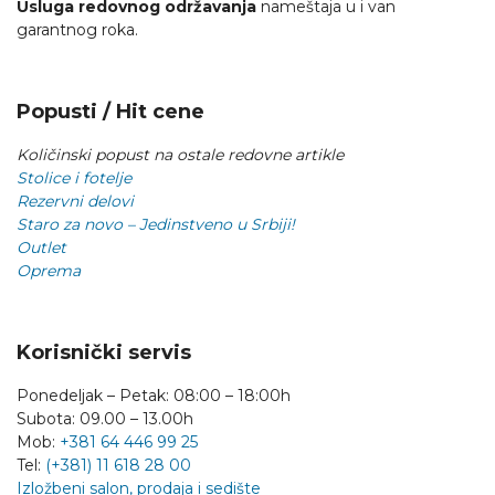
Usluga redovnog održavanja
nameštaja u i van
garantnog roka.
Popusti / Hit cene
Količinski popust na ostale redovne artikle
Stolice i fotelje
Rezervni delovi
Staro za novo – Jedinstveno u Srbiji!
Outlet
Oprema
Korisnički servis
Ponedeljak – Petak: 08:00 – 18:00h
Subota: 09.00 – 13.00h
Mob:
+381 64 446 99 25
Tel:
(+381) 11 618 28 00
Izložbeni salon, prodaja i sedište