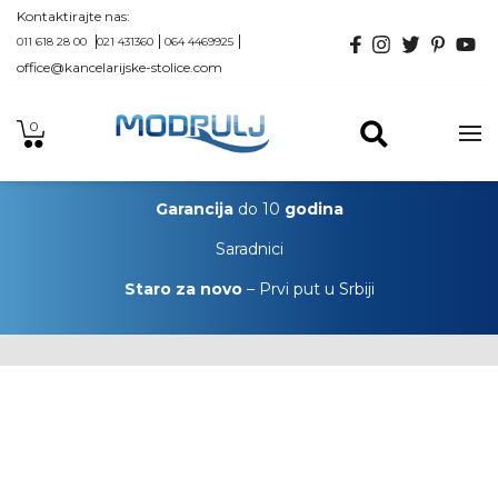
Kontaktirajte nas:
011 618 28 00
021 431360
064 4469925
office@kancelarijske-stolice.com
0
Garancija
do 10
godina
Saradnici
Staro za novo
– Prvi put u Srbiji