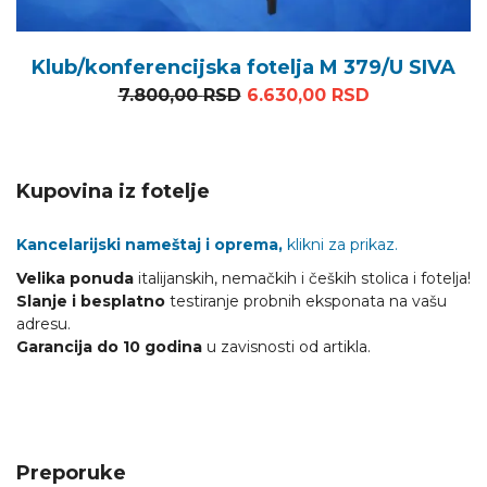
Klub/konferencijska fotelja M 379/U SIVA
Originalna cena je bila: 7
Trenutna cen
7.800,00
RSD
6.630,00
RSD
Kupovina iz fotelje
Kancelarijski nameštaj i oprema,
klikni za prikaz.
Velika ponuda
italijanskih, nemačkih i čeških stolica i fotelja!
Slanje i besplatno
testiranje probnih eksponata na vašu
adresu.
Garancija do 10 godina
u zavisnosti od artikla.
Preporuke