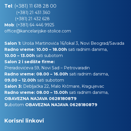
Tel
:
(+381) 11 618 28 00
(+381) 21 431 360
(+381) 21 432 628
Mob
:
(+381) 64 446 9925
office@kancelarijske-stolice.com
Salon 1:
Uroša Martinovića 16/lokal 3, Novi Beograd/Savada
Radno vreme: 10.00 – 18.00h
sati radnim danima,
10.00
– 13.00h
sati subotom
Salon 2 i sedište firme:
Preradovićeva 59, Novi Sad – Petrovaradin
Radno vreme: 08.00 – 16.00h
sati radnim danima,
09.00 – 12.00h
sati subotom
Salon 3:
Debljačka 22, Malo Krčmare, Kragujevac
Radno vreme: 08.00 – 15.00h
sati radnim danima,
OBAVEZNA NAJAVA 0628180879
S
ubotom
OBAVEZNA NAJAVA 0628180879
Korisni linkovi