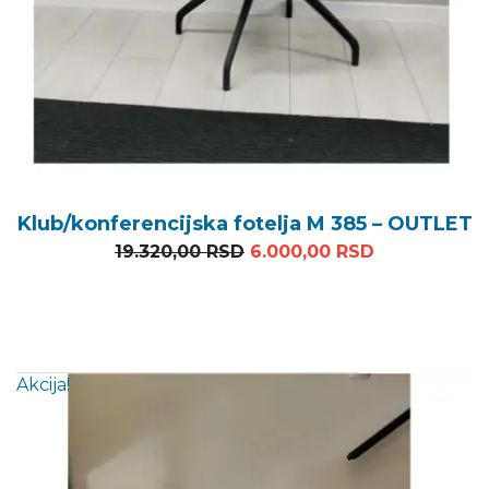
Klub/konferencijska fotelja M 385 – OUTLET
Originalna cena je bila: 1
Trenutna ce
19.320,00
RSD
6.000,00
RSD
Akcija!