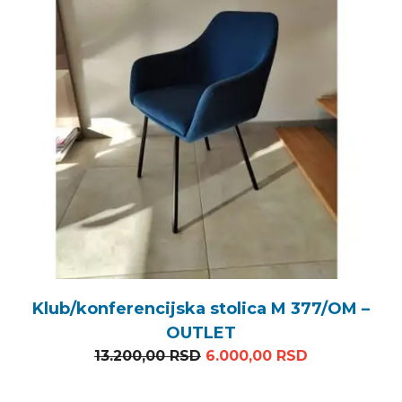
Klub/konferencijska stolica M 377/OM –
OUTLET
Originalna cena je bila: 1
Trenutna ce
13.200,00
RSD
6.000,00
RSD