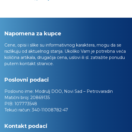
Napomena za kupce
Cene, opisi i slike su informativnog karaktera, mogu da se
razlikuju od aktuelnog stanja. Ukoliko Vam je potrebna veća
količina artikala, drugačija cena, uslovi ili sl. zatražite ponudu
putem kontakt stranice.
Poslovni podaci
Poslovno ime:
Modrulj DOO, Novi Sad – Petrovaradin
Matični broj:
20869135
PIB:
107773548
Tekući račun:
340-11008782-47
Kontakt podaci