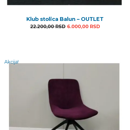
Klub stolica Balun – OUTLET
Originalna cena je bila: 
Trenutna ce
22.200,00
RSD
6.000,00
RSD
Akcija!