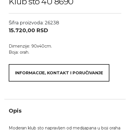
Klub sto 4U 8690
Šifra proizvoda: 26238
15.720,00
RSD
Dimenzije: 90x40cm.
Boja: orah.
INFORMACIJE, KONTAKT I PORUČIVANJE
Opis
Moderan klub sto napravljen od medijapana u boji oraha