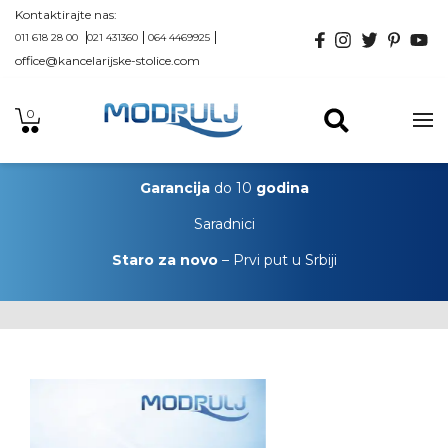
Kontaktirajte nas:
011 618 28 00
021 431360
064 4469925
office@kancelarijske-stolice.com
0
Garancija
do 10
godina
Saradnici
Staro za novo
– Prvi put u Srbiji