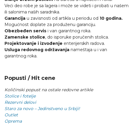
Veći deo robe je sa lagera i može se videti i probati u našem
ili salonima naših saradnika.
Garancija
u zavisnosti od artikla u periodu od
10 godina.
Mogućnost doplate za produženu garanciju.
Obezbeđen servis
i van garantnog roka.
Zamenske stolice
, do isporuke poručenih stolica.
Projektovanje i izvođenje
enterijerskih radova.
Usluga redovnog održavanja
nameštaja u i van
garantnog roka.
Popusti / Hit cene
Količinski popust na ostale redovne artikle
Stolice i fotelje
Rezervni delovi
Staro za novo – Jedinstveno u Srbiji!
Outlet
Oprema