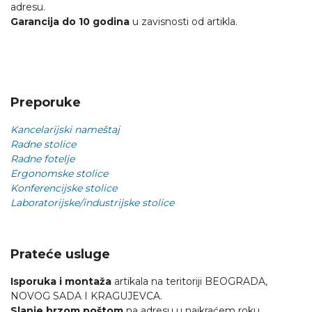
adresu.
Garancija do 10 godina
u zavisnosti od artikla.
Preporuke
Kancelarijski nameštaj
Radne stolice
Radne fotelje
Ergonomske stolice
Konferencijske stolice
Laboratorijske/industrijske stolice
Prateće usluge
Isporuka i montaža
artikala na teritoriji BEOGRADA,
NOVOG SADA I KRAGUJEVCA.
Slanje brzom poštom
na adresu u najkraćem roku.