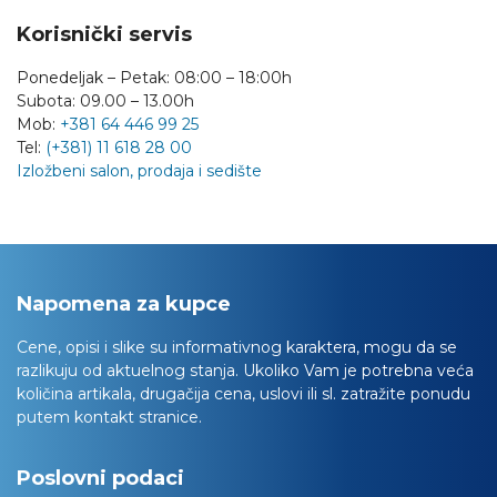
Korisnički servis
Ponedeljak – Petak: 08:00 – 18:00h
Subota: 09.00 – 13.00h
Mob:
+381 64 446 99 25
Tel:
(+381) 11 618 28 00
Izložbeni salon, prodaja i sedište
Napomena za kupce
Cene, opisi i slike su informativnog karaktera, mogu da se
razlikuju od aktuelnog stanja. Ukoliko Vam je potrebna veća
količina artikala, drugačija cena, uslovi ili sl. zatražite ponudu
putem kontakt stranice.
Poslovni podaci