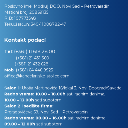
Poslovno ime:
Modrulj DOO, Novi Sad – Petrovaradin
Matični broj:
20869135
PIB:
107773548
Tekući račun:
340-11008782-47
Kontakt podaci
Tel
:
(+381) 11 618 28 00
(+381) 21 431 360
(+381) 21 432 628
Mob
:
(+381) 64 446 9925
office@kancelarijske-stolice.com
Salon 1:
Uroša Martinovića 16/lokal 3, Novi Beograd/Savada
Radno vreme: 10.00 – 18.00h
sati radnim danima,
10.00
– 13.00h
sati subotom
Salon 2 i sedište firme:
Preradovićeva 59, Novi Sad – Petrovaradin
Radno vreme: 08.00 – 16.00h
sati radnim danima,
09.00 – 12.00h
sati subotom