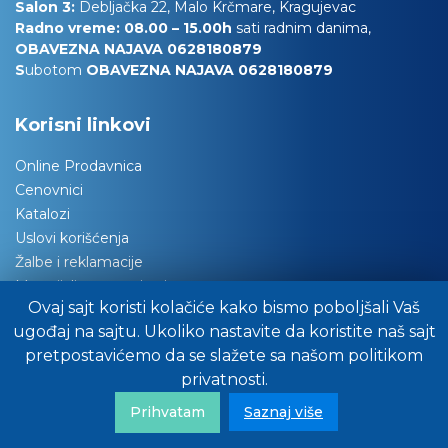
Salon 3:
Debljačka 22, Malo Krčmare, Kragujevac
Radno vreme: 08.00 – 15.00h
sati radnim danima,
OBAVEZNA NAJAVA 0628180879
S
ubotom
OBAVEZNA NAJAVA 0628180879
Korisni linkovi
Online Prodavnica
Cenovnici
Katalozi
Uslovi korišćenja
Žalbe i reklamacije
Materijali za tapaciranje
Ovaj sajt koristi kolačiće kako bismo poboljšali Vaš
Održavanje nameštaja
ugođaj na sajtu. Ukoliko nastavite da koristite naš sajt
Važna obaveštenja
pretpostavićemo da se slažete sa našom politikom
Preuzimanje robe
privatnosti.
Pitajte stručnjake za savet
FAQ/Često nas pitate
Prihvatam
Saznaj više
Politika privatnosti