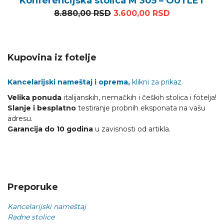
Konferencijska stolica M 305 – OUTLET
Originalna cena je bila: 8
Trenutna cen
8.880,00
RSD
3.600,00
RSD
Kupovina iz fotelje
Kancelarijski nameštaj i oprema,
klikni za prikaz.
Velika ponuda
italijanskih, nemačkih i čeških stolica i fotelja!
Slanje i besplatno
testiranje probnih eksponata na vašu
adresu.
Garancija do 10 godina
u zavisnosti od artikla.
Preporuke
Kancelarijski nameštaj
Radne stolice