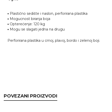
▪ Plastično sedište i naslon, perforirana plastika
▪ Mogucnost biranja boja
▪ Opterećenje: 120 kg
▪ Mogu se slagati jedna na drugu
Perforirana plastika u crnoj, plavoj, bordo i zelenoj boji.
POVEZANI PROIZVODI