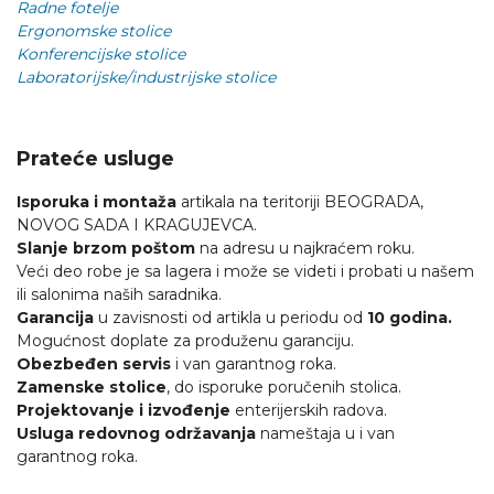
Radne fotelje
Ergonomske stolice
Konferencijske stolice
Laboratorijske/industrijske stolice
Prateće usluge
Isporuka i montaža
artikala na teritoriji BEOGRADA,
NOVOG SADA I KRAGUJEVCA.
Slanje brzom poštom
na adresu u najkraćem roku.
Veći deo robe je sa lagera i može se videti i probati u našem
ili salonima naših saradnika.
Garancija
u zavisnosti od artikla u periodu od
10 godina.
Mogućnost doplate za produženu garanciju.
Obezbeđen servis
i van garantnog roka.
Zamenske stolice
, do isporuke poručenih stolica.
Projektovanje i izvođenje
enterijerskih radova.
Usluga redovnog održavanja
nameštaja u i van
garantnog roka.