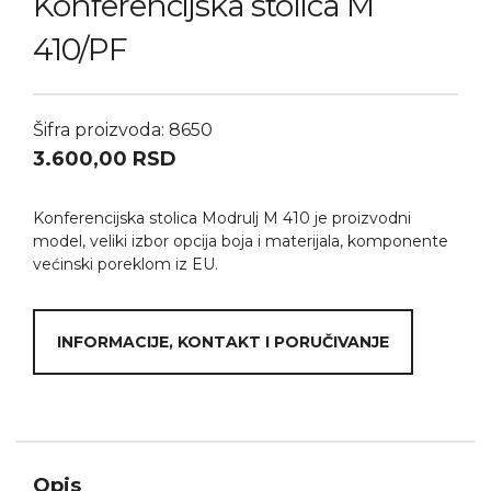
Konferencijska stolica M
410/PF
Šifra proizvoda: 8650
3.600,00
RSD
Konferencijska stolica Modrulj M 410 je proizvodni
model, veliki izbor opcija boja i materijala, komponente
većinski poreklom iz EU.
INFORMACIJE, KONTAKT I PORUČIVANJE
Opis