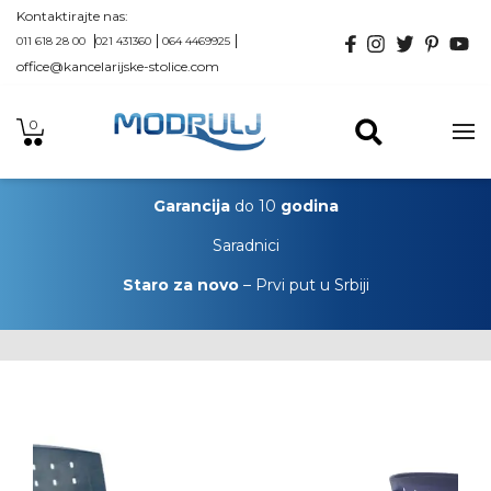
Kontaktirajte nas:
011 618 28 00
021 431360
064 4469925
office@kancelarijske-stolice.com
0
Garancija
do 10
godina
Saradnici
Staro za novo
– Prvi put u Srbiji