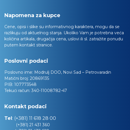
Napomena za kupce
Cene, opisi i slike su informativnog karaktera, mogu da se
razlikuju od aktuelnog stanja. Ukoliko Vam je potrebna veća
količina artikala, drugačija cena, uslovi ili sl. zatražite ponudu
putem kontakt stranice.
Poslovni podaci
Poslovno ime:
Modrulj DOO, Novi Sad – Petrovaradin
Matični broj:
20869135
PIB:
107773548
Tekući račun:
340-11008782-47
Kontakt podaci
Tel
:
(+381) 11 618 28 00
(+381) 21 431 360