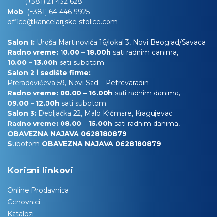
(+381) 21 432 628
Mob
:
(+381) 64 446 9925
office@kancelarijske-stolice.com
Salon 1:
Uroša Martinovića 16/lokal 3, Novi Beograd/Savada
Radno vreme: 10.00 – 18.00h
sati radnim danima,
10.00
– 13.00h
sati subotom
Salon 2 i sedište firme:
Preradovićeva 59, Novi Sad – Petrovaradin
Radno vreme: 08.00 – 16.00h
sati radnim danima,
09.00 – 12.00h
sati subotom
Salon 3:
Debljačka 22, Malo Krčmare, Kragujevac
Radno vreme: 08.00 – 15.00h
sati radnim danima,
OBAVEZNA NAJAVA 0628180879
S
ubotom
OBAVEZNA NAJAVA 0628180879
Korisni linkovi
Online Prodavnica
Cenovnici
Katalozi