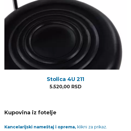
Stolica 4U 211
5.520,00
RSD
Kupovina iz fotelje
Kancelarijski nameštaj i oprema,
klikni za prikaz.