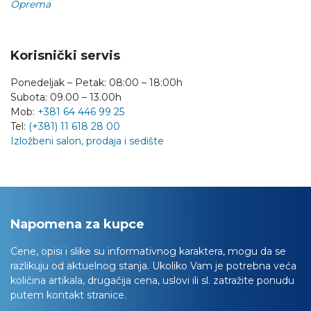
Oprema
Korisnički servis
Ponedeljak – Petak: 08:00 – 18:00h
Subota: 09.00 – 13.00h
Mob:
+381 64 446 99 25
Tel:
(+381) 11 618 28 00
Izložbeni salon, prodaja i sedište
Napomena za kupce
Cene, opisi i slike su informativnog karaktera, mogu da se
razlikuju od aktuelnog stanja. Ukoliko Vam je potrebna veća
količina artikala, drugačija cena, uslovi ili sl. zatražite ponudu
putem kontakt stranice.