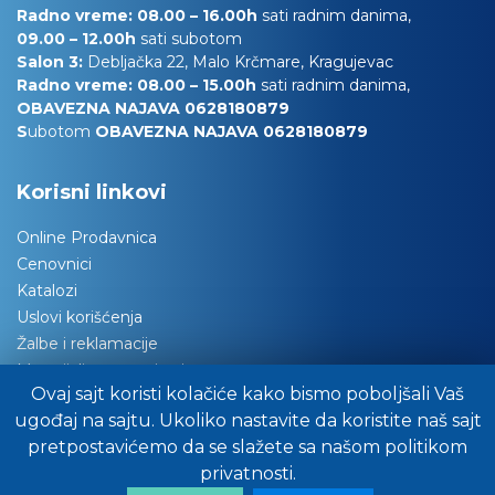
Radno vreme: 08.00 – 16.00h
sati radnim danima,
09.00 – 12.00h
sati subotom
Salon 3:
Debljačka 22, Malo Krčmare, Kragujevac
Radno vreme: 08.00 – 15.00h
sati radnim danima,
OBAVEZNA NAJAVA 0628180879
S
ubotom
OBAVEZNA NAJAVA 0628180879
Korisni linkovi
Online Prodavnica
Cenovnici
Katalozi
Uslovi korišćenja
Žalbe i reklamacije
Materijali za tapaciranje
Ovaj sajt koristi kolačiće kako bismo poboljšali Vaš
Održavanje nameštaja
ugođaj na sajtu. Ukoliko nastavite da koristite naš sajt
Važna obaveštenja
pretpostavićemo da se slažete sa našom politikom
Preuzimanje robe
privatnosti.
Pitajte stručnjake za savet