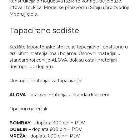
konstrukcija omogućava različite konfiguracije baze,
liftova i točkića. Model se proizvodi u Srbiji u proizvodnji
Modrulj d.o.o.
Tapacirano sedište
Sedište laboratorijske stolice je tapacirano i dostupno u
različitim materijalima i bojama. Osnovni materijal u
standardnoj ceni je ALOVA, dok su ostali materijali
dostupni uz doplatu.
Dostupni materijali za tapaciranje:
ALOVA
– osnovni materijal u standardnoj ceni
Opcioni materijali:
BOMBAY
– doplata 300 din + PDV
DUBLIN
– doplata 600 din + PDV
MREŽA
– doplata 600 din + PDV