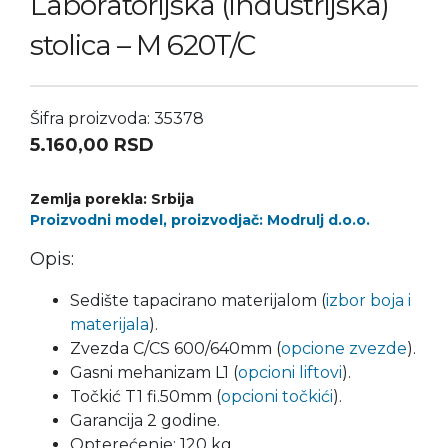
Laboratorijska (industrijska)
stolica – M 620T/C
Šifra proizvoda: 35378
5.160,00
RSD
Zemlja porekla: Srbija
Proizvodni model, proizvodjač: Modrulj d.o.o.
Opis:
Sedište tapacirano materijalom (
izbor boja i
materijala
).
Zvezda C/CS 600/640mm (
opcione zvezde
).
Gasni mehanizam L1 (
opcioni liftovi
).
Točkić T1 fi.50mm (
opcioni točkići
).
Garancija 2 godine.
Opterećenje: 120 kg