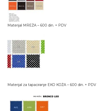
Materijal MREŽA – 600 din. + PDV
Materijal za tapaciranje EKO KOŽA – 600 din. + PDV