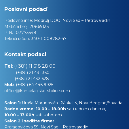
Poslovni podaci
Poslovno ime:
Modrulj DOO, Novi Sad – Petrovaradin
Matični broj:
20869135
PIB:
107773548
Tekući račun:
340-11008782-47
Kontakt podaci
Tel
:
(+381) 11 618 28 00
(+381) 21 431 360
(+381) 21 432 628
Mob
:
(+381) 64 446 9925
office@kancelarijske-stolice.com
Salon 1:
Uroša Martinovića 16/lokal 3, Novi Beograd/Savada
Radno vreme: 10.00 – 18.00h
sati radnim danima,
10.00
– 13.00h
sati subotom
Salon 2 i sedište firme:
Preradovićeva 59, Novi Sad – Petrovaradin