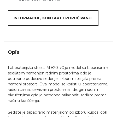
INFORMACIJE, KONTAKT I PORUČIVANJE
Opis
Laboratorijska stolica M 620T/C je model sa tapaciranim
sedištem namenjen radnim prostorima gde je
potrebno podesivo sedenje i izbor materijala prema
nameni prostora. Ovaj model se koristi u laboratorijama,
radionicama, servisnim prostorima i drugim radnim
okruženjima gde je potrebno prilagoditi sedište prema
načinu korišćenja.
Sedište je tapacirano materijalom po izboru kupca, dok