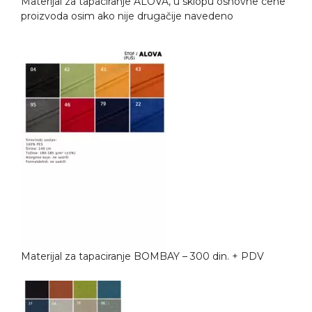
Materijal za tapaciranje ALOVA, u sklopu osnovne cene
proizvoda osim ako nije drugačije navedeno
Materijal za tapaciranje BOMBAY – 300 din. + PDV