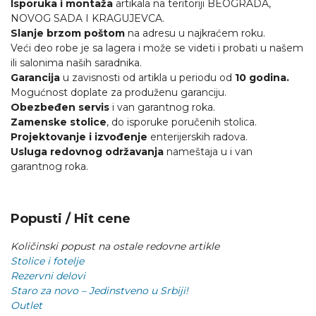
Isporuka i montaža
artikala na teritoriji BEOGRADA,
NOVOG SADA I KRAGUJEVCA.
Slanje brzom poštom
na adresu u najkraćem roku.
Veći deo robe je sa lagera i može se videti i probati u našem
ili salonima naših saradnika.
Garancija
u zavisnosti od artikla u periodu od
10 godina.
Mogućnost doplate za produženu garanciju.
Obezbeđen servis
i van garantnog roka.
Zamenske stolice
, do isporuke poručenih stolica.
Projektovanje i izvođenje
enterijerskih radova.
Usluga redovnog održavanja
nameštaja u i van
garantnog roka.
Popusti / Hit cene
Količinski popust na ostale redovne artikle
Stolice i fotelje
Rezervni delovi
Staro za novo – Jedinstveno u Srbiji!
Outlet