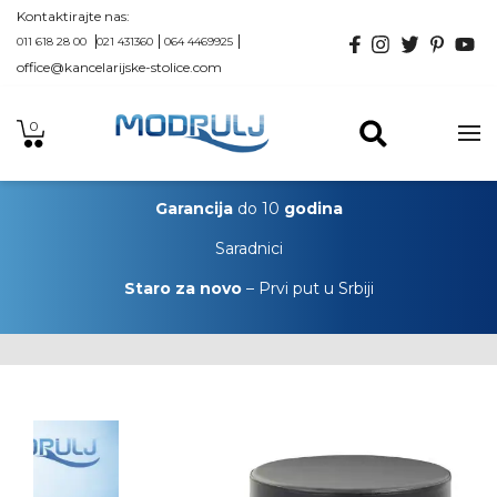
Kontaktirajte nas:
011 618 28 00
021 431360
064 4469925
office@kancelarijske-stolice.com
0
Garancija
do 10
godina
Saradnici
Staro za novo
– Prvi put u Srbiji