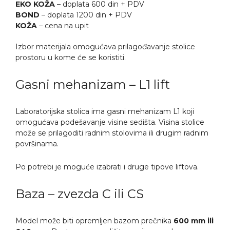
EKO KOŽA
– doplata 600 din + PDV
BOND
– doplata 1200 din + PDV
KOŽA
– cena na upit
Izbor materijala omogućava prilagođavanje stolice
prostoru u kome će se koristiti.
Gasni mehanizam – L1 lift
Laboratorijska stolica ima gasni mehanizam L1 koji
omogućava podešavanje visine sedišta. Visina stolice
može se prilagoditi radnim stolovima ili drugim radnim
površinama.
Po potrebi je moguće izabrati i druge tipove liftova.
Baza – zvezda C ili CS
Model može biti opremljen bazom prečnika
600 mm ili