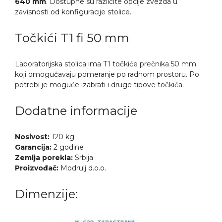
640 mm
. Dostupne su različite opcije zvezda u
zavisnosti od konfiguracije stolice.
Točkići T1 fi 50 mm
Laboratorijska stolica ima T1 točkiće prečnika 50 mm
koji omogućavaju pomeranje po radnom prostoru. Po
potrebi je moguće izabrati i druge tipove točkića.
Dodatne informacije
Nosivost:
120 kg
Garancija:
2 godine
Zemlja porekla:
Srbija
Proizvođač:
Modrulj d.o.o.
Dimenzije: