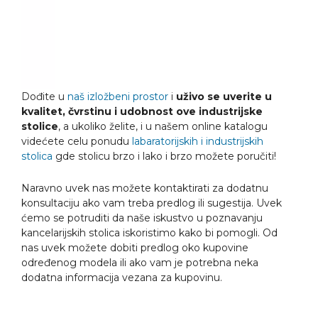
Dođite u
naš izložbeni prostor
i
uživo se uverite u
kvalitet, čvrstinu i udobnost ove industrijske
stolice
, a ukoliko želite, i u našem online katalogu
videćete celu ponudu
labaratorijskih i industrijskih
stolica
gde stolicu brzo i lako i brzo možete poručiti!
Naravno uvek nas možete kontaktirati za dodatnu
konsultaciju ako vam treba predlog ili sugestija. Uvek
ćemo se potruditi da naše iskustvo u poznavanju
kancelarijskih stolica iskoristimo kako bi pomogli. Od
nas uvek možete dobiti predlog oko kupovine
određenog modela ili ako vam je potrebna neka
dodatna informacija vezana za kupovinu.