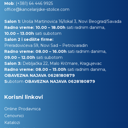
Mob
:
(+381) 64 446 9925
office@kancelarijske-stolice.com
Salon 1:
Uroša Martinovića 16/lokal 3, Novi Beograd/Savada
Radno vreme: 10.00 – 18.00h
sati radnim danima,
10.00
– 13.00h
sati subotom
Salon 2 i sedište firme:
Preradovićeva 59, Novi Sad – Petrovaradin
Radno vreme: 08.00 – 16.00h
sati radnim danima,
09.00 – 12.00h
sati subotom
Salon 3:
Debljačka 22, Malo Krčmare, Kragujevac
Radno vreme: 08.00 – 15.00h
sati radnim danima,
OBAVEZNA NAJAVA 0628180879
S
ubotom
OBAVEZNA NAJAVA 0628180879
Korisni linkovi
Online Prodavnica
Cenovnici
Katalozi