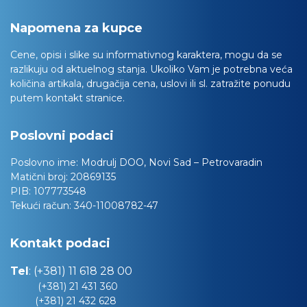
Napomena za kupce
Cene, opisi i slike su informativnog karaktera, mogu da se
razlikuju od aktuelnog stanja. Ukoliko Vam je potrebna veća
količina artikala, drugačija cena, uslovi ili sl. zatražite ponudu
putem kontakt stranice.
Poslovni podaci
Poslovno ime:
Modrulj DOO, Novi Sad – Petrovaradin
Matični broj:
20869135
PIB:
107773548
Tekući račun:
340-11008782-47
Kontakt podaci
Tel
:
(+381) 11 618 28 00
(+381) 21 431 360
(+381) 21 432 628