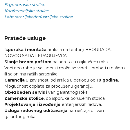
Ergonomske stolice
Konferencijske stolice
Laboratorijske/industrijske stolice
Prateće usluge
Isporuka i montaža
artikala na teritoriji BEOGRADA,
NOVOG SADA I KRAGUJEVCA.
Slanje brzom poštom
na adresu u najkraćem roku.
Veći deo robe je sa lagera i može se videti i probati u našem
ili salonima naših saradnika.
Garancija
u zavisnosti od artikla u periodu od
10 godina.
Mogućnost doplate za produženu garanciju.
Obezbeđen servis
i van garantnog roka.
Zamenske stolice
, do isporuke poručenih stolica.
Projektovanje i izvođenje
enterijerskih radova.
Usluga redovnog održavanja
nameštaja u i van
garantnog roka.