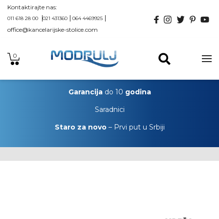
Kontaktirajte nas:
011 618 28 00
021 431360
064 4469925
office@kancelarijske-stolice.com
0
Garancija
do 10
godina
Saradnici
Staro za novo
– Prvi put u Srbiji