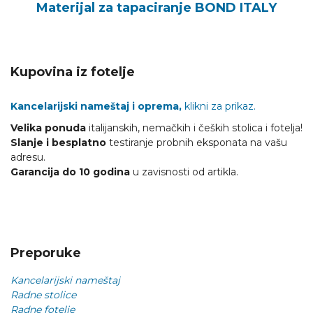
Materijal za tapaciranje BOND ITALY
Kupovina iz fotelje
Kancelarijski nameštaj i oprema,
klikni za prikaz.
Velika ponuda
italijanskih, nemačkih i čeških stolica i fotelja!
Slanje i besplatno
testiranje probnih eksponata na vašu
adresu.
Garancija do 10 godina
u zavisnosti od artikla.
Preporuke
Kancelarijski nameštaj
Radne stolice
Radne fotelje