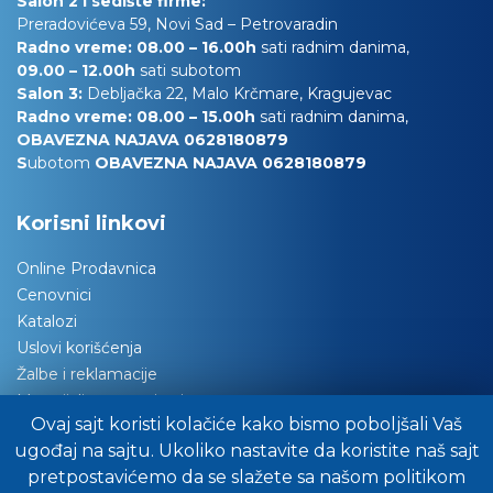
Salon 2 i sedište firme:
Preradovićeva 59, Novi Sad – Petrovaradin
Radno vreme: 08.00 – 16.00h
sati radnim danima,
09.00 – 12.00h
sati subotom
Salon 3:
Debljačka 22, Malo Krčmare, Kragujevac
Radno vreme: 08.00 – 15.00h
sati radnim danima,
OBAVEZNA NAJAVA 0628180879
S
ubotom
OBAVEZNA NAJAVA 0628180879
Korisni linkovi
Online Prodavnica
Cenovnici
Katalozi
Uslovi korišćenja
Žalbe i reklamacije
Materijali za tapaciranje
Ovaj sajt koristi kolačiće kako bismo poboljšali Vaš
Održavanje nameštaja
ugođaj na sajtu. Ukoliko nastavite da koristite naš sajt
Važna obaveštenja
pretpostavićemo da se slažete sa našom politikom
Preuzimanje robe