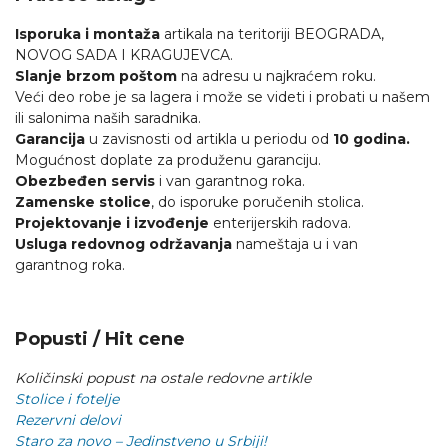
Isporuka i montaža
artikala na teritoriji BEOGRADA,
NOVOG SADA I KRAGUJEVCA.
Slanje brzom poštom
na adresu u najkraćem roku.
Veći deo robe je sa lagera i može se videti i probati u našem
ili salonima naših saradnika.
Garancija
u zavisnosti od artikla u periodu od
10 godina.
Mogućnost doplate za produženu garanciju.
Obezbeđen servis
i van garantnog roka.
Zamenske stolice
, do isporuke poručenih stolica.
Projektovanje i izvođenje
enterijerskih radova.
Usluga redovnog održavanja
nameštaja u i van
garantnog roka.
Popusti / Hit cene
Količinski popust na ostale redovne artikle
Stolice i fotelje
Rezervni delovi
Staro za novo – Jedinstveno u Srbiji!