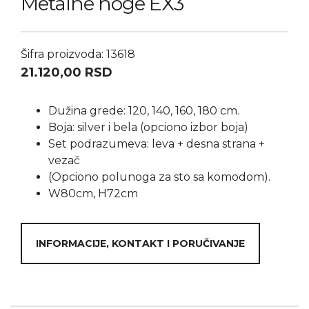
Metalne noge EX3
Šifra proizvoda: 13618
21.120,00
RSD
Dužina grede: 120, 140, 160, 180 cm.
Boja: silver i bela (opciono izbor boja)
Set podrazumeva: leva + desna strana +
vezač
(Opciono polunoga za sto sa komodom).
W80cm, H72cm
INFORMACIJE, KONTAKT I PORUČIVANJE