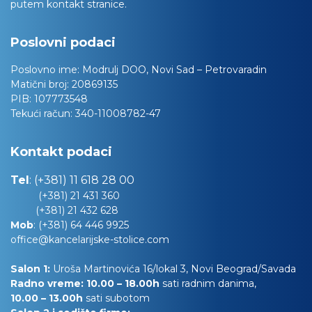
putem kontakt stranice.
Poslovni podaci
Poslovno ime:
Modrulj DOO, Novi Sad – Petrovaradin
Matični broj:
20869135
PIB:
107773548
Tekući račun:
340-11008782-47
Kontakt podaci
Tel
:
(+381) 11 618 28 00
(+381) 21 431 360
(+381) 21 432 628
Mob
:
(+381) 64 446 9925
office@kancelarijske-stolice.com
Salon 1:
Uroša Martinovića 16/lokal 3, Novi Beograd/Savada
Radno vreme: 10.00 – 18.00h
sati radnim danima,
10.00
– 13.00h
sati subotom