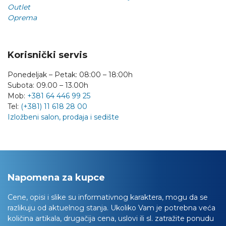
Outlet
Oprema
Korisnički servis
Ponedeljak – Petak: 08:00 – 18:00h
Subota: 09.00 – 13.00h
Mob:
+381 64 446 99 25
Tel:
(+381) 11 618 28 00
Izložbeni salon, prodaja i sedište
Napomena za kupce
Cene, opisi i slike su informativnog karaktera, mogu da se
razlikuju od aktuelnog stanja. Ukoliko Vam je potrebna veća
količina artikala, drugačija cena, uslovi ili sl. zatražite ponudu