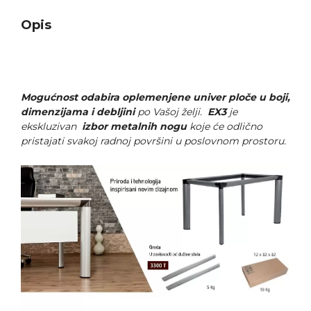
Opis
Mogućnost odabira oplemenjene univer ploče u boji,
dimenzijama i debljini
po Vašoj želji.
EX3
je
ekskluzivan
izbor metalnih nogu
koje će odlično
pristajati svakoj radnoj površini u poslovnom prostoru.