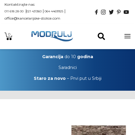
Kontaktirajte nas:
011 618 28 00
021 431360
064 4469925
office@kancelarijske-stolice.com
0
Garancija
do 10
godina
Saradnici
Staro za novo
– Prvi put u Srbiji