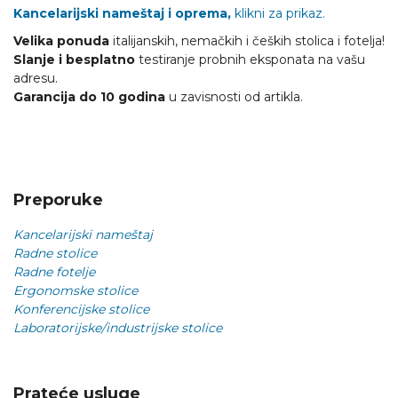
Kancelarijski nameštaj i oprema,
klikni za prikaz.
Velika ponuda
italijanskih, nemačkih i čeških stolica i fotelja!
Slanje i besplatno
testiranje probnih eksponata na vašu
adresu.
Garancija do 10 godina
u zavisnosti od artikla.
Preporuke
Kancelarijski nameštaj
Radne stolice
Radne fotelje
Ergonomske stolice
Konferencijske stolice
Laboratorijske/industrijske stolice
Prateće usluge