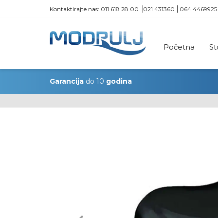
Kontaktirajte nas:
011 618 28 00
021 431360
064 4469925
Početna
St
Garancija
do 10
godina