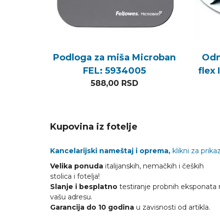
Podloga za miša Microban
Odm
FEL: 5934005
flex
588,00
RSD
Kupovina iz fotelje
Kancelarijski nameštaj i oprema,
klikni za prikaz
Velika ponuda
italijanskih, nemačkih i čeških
stolica i fotelja!
Slanje i besplatno
testiranje probnih eksponata 
vašu adresu.
Garancija do 10 godina
u zavisnosti od artikla.