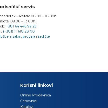
orisnički servis
onedeljak – Petak: 08:00 – 18:00h
ubota: 09.00 – 13.00h
ob:
+381 64 446 99 25
l:
(+381) 11 618 28 00
ložbeni salon, prodaja i sedište
Korisni linkovi
Online Prodavnica
Cenovnici
Katalozi