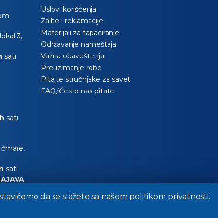
Uslovi korišćenja
com
Žalbe i reklamacije
Materijali za tapaciranje
okal 3,
Održavanje nameštaja
Važna obaveštenja
0h
sati
Preuzimanje robe
Pitajte stručnjake za savet
FAQ/Često nas pitate
0h
sati
Krčmare,
0h
sati
NAJAVA
postavićemo da se slažete sa našom politikom privatnosti.
VA