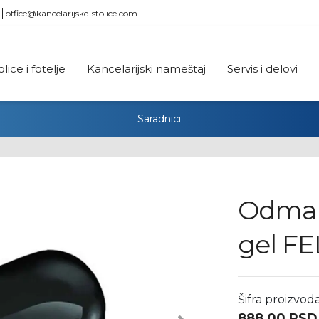
office@kancelarijske-stolice.com
olice i fotelje
Kancelarijski nameštaj
Servis i delovi
Saradnici
Odmar
gel FE
Šifra proizvoda
888,00
RSD