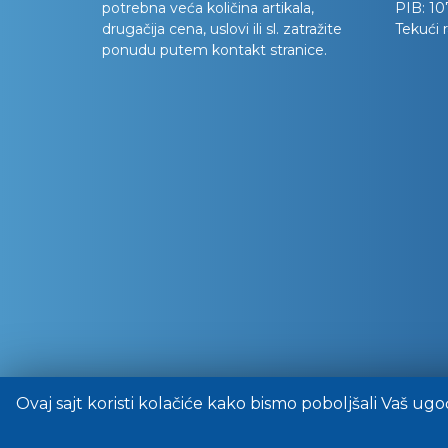
potrebna veća količina artikala,
PIB:
10
drugačija cena, uslovi ili sl. zatražite
Tekući 
ponudu putem kontakt stranice.
Ovaj sajt koristi kolačiće kako bismo poboljšali Vaš ugo