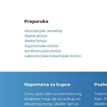
Preporuke
Kancelarijski nameštaj
Radne stolice
Radne fotelje
Ergonomske stolice
Konferencijske stolice
Laboratorijske/industrijske stolice
Napomena za kupce
Poslo
Cene, opisi i slike su informativnog
Poslov
karaktera, mogu da se razlikuju od
Sad – P
aktuelnog stanja. Ukoliko Vam je
Matični