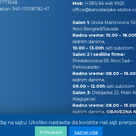
7773548
Mob
:
(+381) 64 446 9925
račun:
340-11008782-47
office@kancelarijske-stolice.
Salon 1:
Uroša Martinovića 16/l
Novi Beograd/Savada
Radno vreme: 10.00 – 18.0
radnim danima,
10.00
– 13.00h
sati subotom
Salon 2 i sedište firme:
Preradovićeva 59, Novi Sad –
Petrovaradin
Radno vreme: 08.00 – 16.0
radnim danima,
09.00 – 12.00h
sati subotom
Salon 3:
Debljačka 22, Malo 
Kragujevac
Radno vreme: 08.00 – 15.0
radnim danima,
OBAVEZNA 
0628180879
đaj na sajtu. Ukoliko nastavite da koristite naš sajt pret
S
ubotom
OBAVEZNA NAJA
0628180879
Prihvatam
Saznaj više