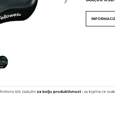
Next
INFORMACIJ
finitivno biti zaslužni
za
bolju produktivnost
i sa kojima će sva