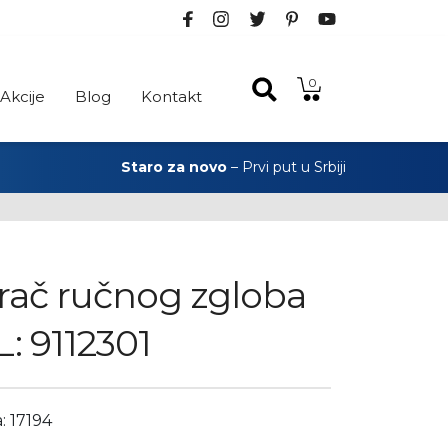
0
Akcije
Blog
Kontakt
Staro za novo
– Prvi put u Srbiji
ač ručnog zgloba
L: 9112301
: 17194