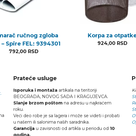
arač ručnog zgloba
Korpa za otpatk
 I – Spire FEL: 9394301
924,00
RSD
792,00
RSD
Prateće usluge
P
Isporuka i montaža
artikala na teritoriji
Ko
.
BEOGRADA, NOVOG SADA I KRAGUJEVCA.
St
Slanje brzom poštom
na adresu u najkraćem
R
roku.
St
na
Veći deo robe je sa lagera i može se videti i probati
O
u našem ili salonima naših saradnika.
O
Garancija
u zavisnosti od artikla u periodu od
10
godina.