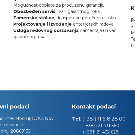
Mogućnost doplate za produženu garanciju.
K
Obezbeđen servis
i van garantnog roka.
Zamenske stolice
, do isporuke poručenih stolica.
P
Projektovanje i izvođenje
enterijerskih radova.
S
Usluga redovnog održavanja
nameštaja u i van
M
garantnog roka.
Te
Iz
vni podaci
Kontakt podaci
no ime:
Modrulj DOO, Novi
Tel
:
(+381) 11 618 28 00
etrovaradin
(+381) 21 431 360
 broj:
20869135
(+381) 21 432 628