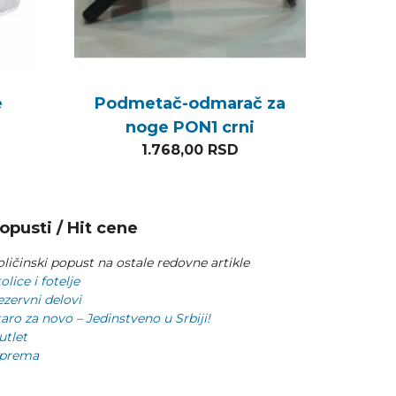
e
Podmetač-odmarač za
noge PON1 crni
1.768,00
RSD
opusti / Hit cene
ličinski popust na ostale redovne artikle
olice i fotelje
ezervni delovi
aro za novo – Jedinstveno u Srbiji!
utlet
prema