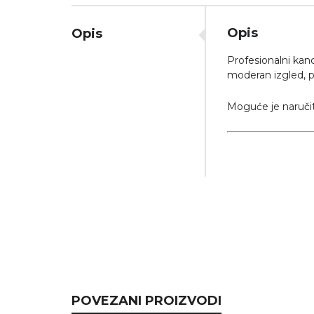
Opis
Opis
Profesionalni kan
moderan izgled, p
Moguće je naručiti
POVEZANI PROIZVODI