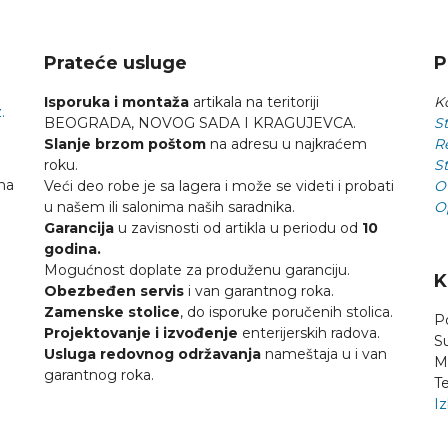
Prateće usluge
P
Isporuka i montaža
artikala na teritoriji
Ko
.
BEOGRADA, NOVOG SADA I KRAGUJEVCA.
St
Slanje brzom poštom
na adresu u najkraćem
R
roku.
St
na
Veći deo robe je sa lagera i može se videti i probati
O
u našem ili salonima naših saradnika.
O
Garancija
u zavisnosti od artikla u periodu od
10
godina.
Mogućnost doplate za produženu garanciju.
K
Obezbeđen servis
i van garantnog roka.
Zamenske stolice
, do isporuke poručenih stolica.
P
Projektovanje i izvođenje
enterijerskih radova.
S
Usluga redovnog održavanja
nameštaja u i van
M
garantnog roka.
Te
Iz