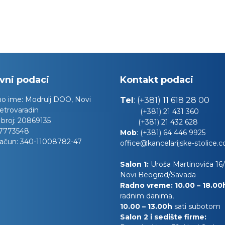
vni podaci
Kontakt podaci
no ime:
Modrulj DOO, Novi
Tel
:
(+381) 11 618 28 00
etrovaradin
(+381) 21 431 360
 broj:
20869135
(+381) 21 432 628
7773548
Mob
:
(+381) 64 446 9925
račun:
340-11008782-47
office@kancelarijske-stolice.
Salon 1:
Uroša Martinovića 16/l
Novi Beograd/Savada
Radno vreme: 10.00 – 18.0
radnim danima,
10.00
– 13.00h
sati subotom
Salon 2 i sedište firme: