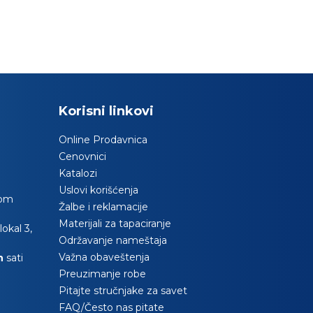
Korisni linkovi
Online Prodavnica
Cenovnici
Katalozi
Uslovi korišćenja
com
Žalbe i reklamacije
Materijali za tapaciranje
okal 3,
Održavanje nameštaja
Važna obaveštenja
0h
sati
Preuzimanje robe
Pitajte stručnjake za savet
FAQ/Često nas pitate