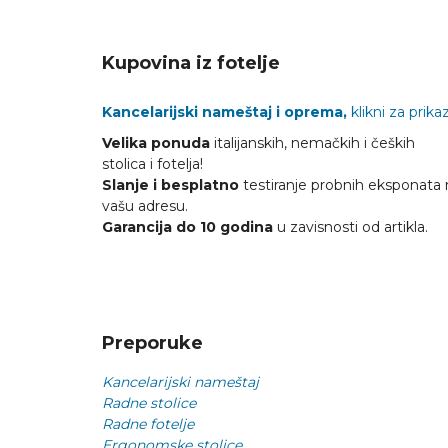
Kupovina iz fotelje
Kancelarijski nameštaj i oprema,
klikni za prikaz
Velika ponuda
italijanskih, nemačkih i čeških
stolica i fotelja!
Slanje i besplatno
testiranje probnih eksponata 
vašu adresu.
Garancija do 10 godina
u zavisnosti od artikla.
Preporuke
Kancelarijski nameštaj
Radne stolice
Radne fotelje
Ergonomske stolice