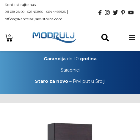
Kontaktirajte nas:
011 618 28 00
021 431360
064 4469925
office@kancelarijske-stolice.com
0
Garancija
do 10
godina
Saradnici
Staro za novo
– Prvi put u Srbiji