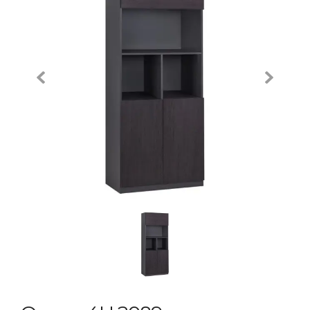
Previous
Next