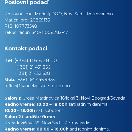
Poslovni podaci
Poslovno ime:
Modrulj DOO, Novi Sad – Petrovaradin
Matični broj:
20869135
PIB:
107773548
Tekući račun:
340-11008782-47
Kontakt podaci
Tel
:
(+381) 11 618 28 00
(+381) 21 431 360
(+381) 21 432 628
Mob
:
(+381) 64 446 9925
office@kancelarijske-stolice.com
Salon 1:
Uroša Martinovića 16/lokal 3, Novi Beograd/Savada
Radno vreme: 10.00 – 18.00h
sati radnim danima,
10.00
– 13.00h
sati subotom
Salon 2 i sedište firme:
Preradovićeva 59, Novi Sad – Petrovaradin
Radno vreme: 08.00 – 16.00h
sati radnim danima,