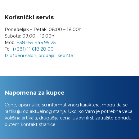
Korisnički servis
Ponedeljak – Petak: 08:00 – 18:00h
Subota: 09.00 – 13.00h
Mob:
+381 64 446 99 25
Tel:
(+381) 11 618 28 00
Izložbeni salon, prodaja i sedište
Napomena za kupce
Cene, opisi i slike su informativnog karaktera, mogu da se
razlikuju od aktuelnog stanja. Ukoliko Vam je potrebna veća
količina artikala, drugačija cena, uslovi ili sl. zatražite ponudu
putem kontakt stranice.