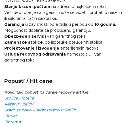
NOVOG SADA I KRAGUJEVCA.
Slanje brzom poštom
na adresu u najkraćem roku.
Veći deo robe je sa lagera i može se videti i probati u našem
ili salonima naših saradnika.
Garancija
u zavisnosti od artikla u periodu od
10 godina.
Mogućnost doplate za produženu garanciju.
Obezbeđen servis
i van garantnog roka.
Zamenske stolice
, do isporuke poručenih stolica.
Projektovanje i izvođenje
enterijerskih radova.
Usluga redovnog održavanja
nameštaja u i van
garantnog roka.
Popusti / Hit cene
Količinski popust na ostale redovne artikle
Stolice i fotelje
Rezervni delovi
Staro za novo – Jedinstveno u Srbiji!
Outlet
Oprema