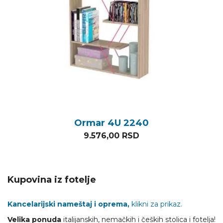
Ormar 4U 2240
9.576,00
RSD
Kupovina iz fotelje
Kancelarijski nameštaj i oprema,
klikni za prikaz.
Velika ponuda
italijanskih, nemačkih i čeških stolica i fotelja!