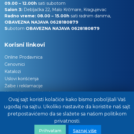
09.00 – 12.00h
sati subotom
Salon 3:
Debljačka 22, Malo Krčmare, Kragujevac
Radno vreme: 08.00 – 15.00h
sati radnim danima,
OBAVEZNA NAJAVA 0628180879
S
ubotom
OBAVEZNA NAJAVA 0628180879
Korisni linkovi
Online Prodavnica
Cenovnici
Katalozi
Uslovi korišćenja
Žalbe i reklamacije
Materijali za tapaciranje
Ovaj sajt koristi kolačiće kako bismo poboljšali Vaš
Održavanje nameštaja
ugođaj na sajtu. Ukoliko nastavite da koristite naš sajt
Važna obaveštenja
pretpostavićemo da se slažete sa našom politikom
Preuzimanje robe
privatnosti.
Pitajte stručnjake za savet
FAQ/Često nas pitate
Prihvatam
Saznaj više