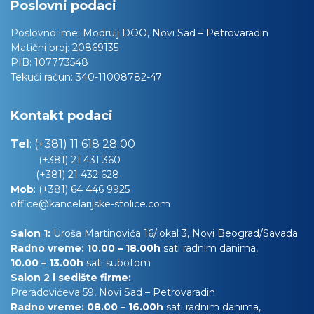
Poslovni podaci
Poslovno ime:
Modrulj DOO, Novi Sad – Petrovaradin
Matični broj:
20869135
PIB:
107773548
Tekući račun:
340-11008782-47
Kontakt podaci
Tel
:
(+381) 11 618 28 00
(+381) 21 431 360
(+381) 21 432 628
Mob
:
(+381) 64 446 9925
office@kancelarijske-stolice.com
Salon 1:
Uroša Martinovića 16/lokal 3, Novi Beograd/Savada
Radno vreme: 10.00 – 18.00h
sati radnim danima,
10.00
– 13.00h
sati subotom
Salon 2 i sedište firme:
Preradovićeva 59, Novi Sad – Petrovaradin
Radno vreme: 08.00 – 16.00h
sati radnim danima,