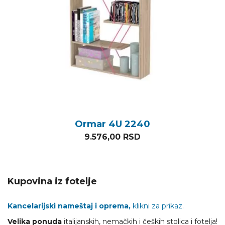
Ormar 4U 2240
9.576,00
RSD
Kupovina iz fotelje
Kancelarijski nameštaj i oprema,
klikni za prikaz.
Velika ponuda
italijanskih, nemačkih i čeških stolica i fotelja!