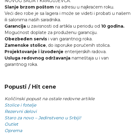
NOVOG SADA I KRAGUJEVCA.
Slanje brzom poštom
na adresu u najkraćem roku.
Veći deo robe je sa lagera i može se videti i probati u našem
ili salonima naših saradnika.
Garancija
u zavisnosti od artikla u periodu od
10 godina.
Mogućnost doplate za produženu garanciju.
Obezbeđen servis
i van garantnog roka.
Zamenske stolice
, do isporuke poručenih stolica.
Projektovanje i izvođenje
enterijerskih radova.
Usluga redovnog održavanja
nameštaja u i van
garantnog roka.
Popusti / Hit cene
Količinski popust na ostale redovne artikle
Stolice i fotelje
Rezervni delovi
Staro za novo – Jedinstveno u Srbiji!
Outlet
Oprema