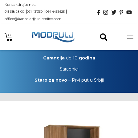
Kontaktirajte nas:
011 618 28 00
021 431360
064 4469925
office@kancelarijske-stolice.com
0
Garancija
do 10
godina
Saradnici
Staro za novo
– Prvi put u Srbiji