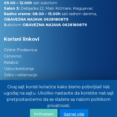
09.00 – 12.00h
sati subotom
Salon 3:
Debljačka 22, Malo Krčmare, Kragujevac
Radno vreme: 08.00 – 15.00h
sati radnim danima,
OBAVEZNA NAJAVA 0628180879
S
ubotom
OBAVEZNA NAJAVA 0628180879
Korisni linkovi
Online Prodavnica
Cenovnici
Katalozi
Uslovi korišćenja
Žalbe i reklamacije
Materijali za tapaciranje
Ovaj sajt koristi kolačiće kako bismo poboljšali Vaš
Održavanje nameštaja
ugođaj na sajtu. Ukoliko nastavite da koristite naš sajt
Važna obaveštenja
pretpostavićemo da se slažete sa našom politikom
Preuzimanje robe
privatnosti.
Pitajte stručnjake za savet
FAQ/Često nas pitate
Prihvatam
Saznaj više