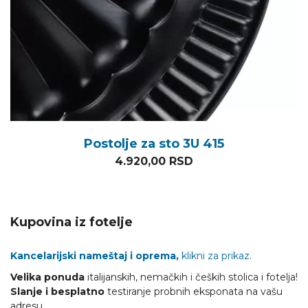
Postolje za sto 3U 415
4.920,00
RSD
Kupovina iz fotelje
Kancelarijski nameštaj i oprema,
klikni za prikaz.
Velika ponuda
italijanskih, nemačkih i čeških stolica i fotelja!
Slanje i besplatno
testiranje probnih eksponata na vašu
adresu.