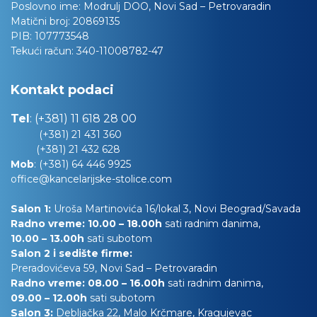
Poslovno ime:
Modrulj DOO, Novi Sad – Petrovaradin
Matični broj:
20869135
PIB:
107773548
Tekući račun:
340-11008782-47
Kontakt podaci
Tel
:
(+381) 11 618 28 00
(+381) 21 431 360
(+381) 21 432 628
Mob
:
(+381) 64 446 9925
office@kancelarijske-stolice.com
Salon 1:
Uroša Martinovića 16/lokal 3, Novi Beograd/Savada
Radno vreme: 10.00 – 18.00h
sati radnim danima,
10.00
– 13.00h
sati subotom
Salon 2 i sedište firme:
Preradovićeva 59, Novi Sad – Petrovaradin
Radno vreme: 08.00 – 16.00h
sati radnim danima,
09.00 – 12.00h
sati subotom
Salon 3:
Debljačka 22, Malo Krčmare, Kragujevac