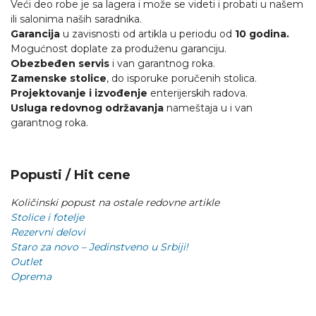
Veći deo robe je sa lagera i može se videti i probati u našem
ili salonima naših saradnika.
Garancija
u zavisnosti od artikla u periodu od
10 godina.
Mogućnost doplate za produženu garanciju.
Obezbeđen servis
i van garantnog roka.
Zamenske stolice
, do isporuke poručenih stolica.
Projektovanje i izvođenje
enterijerskih radova.
Usluga redovnog održavanja
nameštaja u i van
garantnog roka.
Popusti / Hit cene
Količinski popust na ostale redovne artikle
Stolice i fotelje
Rezervni delovi
Staro za novo – Jedinstveno u Srbiji!
Outlet
Oprema