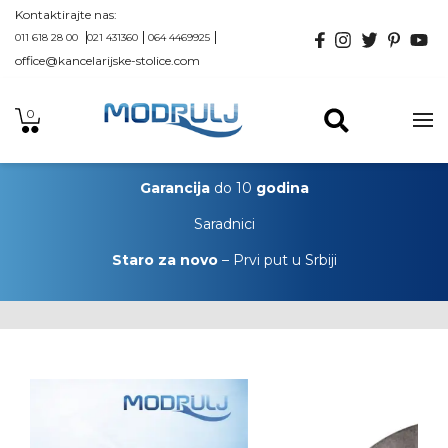
Kontaktirajte nas:
011 618 28 00
021 431360
064 4469925
office@kancelarijske-stolice.com
0
Garancija
do 10
godina
Saradnici
Staro za novo
– Prvi put u Srbiji