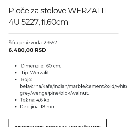
Ploče za stolove WERZALIT
4U 5227, fi.60cm
Šifra proizvoda: 23557
6.480,00
RSD
Dimenzije:
’60 cm.
Tip:
Werzalit.
Boje:
bela/crna/kafe/indian/marble/cement/oxid/whit
grey/wenge/pine/blok/walnut.
Težina: 4,6 kg.
Debljina: 18 mm.