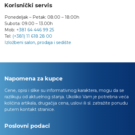
Korisnički servis
Ponedeljak – Petak: 08:00 – 18:00h
Subota: 09.00 – 13.00h
Mob:
+381 64 446 99 25
Tel:
(+381) 11 618 28 00
Izložbeni salon, prodaja i sedište
Napomena za kupce
Cene, opisi i slike su informativnog karaktera, mogu da se
razlikuju od aktuelnog stanja. Ukoliko Vam je potrebna veća
količina artikala, drugačija cena, uslovi ili sl. zatražite ponudu
putem kontakt stranice.
Poslovni podaci