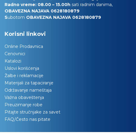
Radno vreme: 08.00 – 15.00h
sati radnim danima,
OBAVEZNA NAJAVA 0628180879
S
ubotom
OBAVEZNA NAJAVA 0628180879
Korisni linkovi
Online Prodavnica
Cenovnici
Katalozi
Uslovi korišćenja
Žalbe i reklamacije
Materijali za tapaciranje
Održavanje nameštaja
Važna obaveštenja
Preuzimanje robe
Pitajte stručnjake za savet
FAQ/Često nas pitate