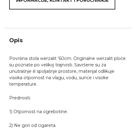
INFORMACIJE, KONTAKT I PORUČIVANJE
Opis
Površina stola werzalit ’60cm. Originalne werzalit ploče
su poznate po velikoj trajnosti. Savršene su za
unutrašnje ili spoljašnje prostore, materijal odlikuje
visoka otpornost na vlagu, vodu, sunce i visoke
temperature.
Prednosti:
1) Otpornost na ogrebotine.
2) Ne gori od cigareta.