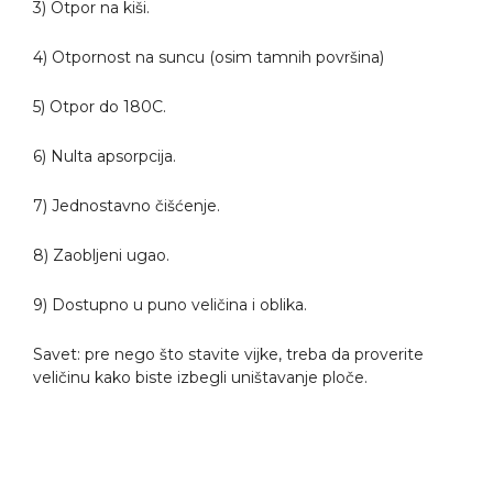
3) Otpor na kiši.
4) Otpornost na suncu (osim tamnih površina)
5) Otpor do 180C.
6) Nulta apsorpcija.
7) Jednostavno čišćenje.
8) Zaobljeni ugao.
9) Dostupno u puno veličina i oblika.
Savet: pre nego što stavite vijke, treba da proverite
veličinu kako biste izbegli uništavanje ploče.