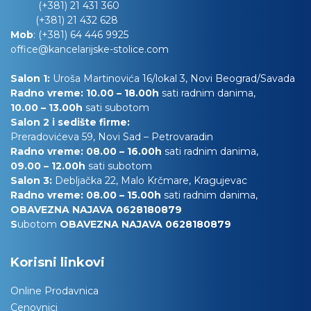
(+381) 21 431 360
(+381) 21 432 628
Mob
:
(+381) 64 446 9925
office@kancelarijske-stolice.com
Salon 1:
Uroša Martinovića 16/lokal 3, Novi Beograd/Savada
Radno vreme: 10.00 – 18.00h
sati radnim danima,
10.00
– 13.00h
sati subotom
Salon 2 i sedište firme:
Preradovićeva 59, Novi Sad – Petrovaradin
Radno vreme: 08.00 – 16.00h
sati radnim danima,
09.00 – 12.00h
sati subotom
Salon 3:
Debljačka 22, Malo Krčmare, Kragujevac
Radno vreme: 08.00 – 15.00h
sati radnim danima,
OBAVEZNA NAJAVA 0628180879
S
ubotom
OBAVEZNA NAJAVA 0628180879
Korisni linkovi
Online Prodavnica
Cenovnici