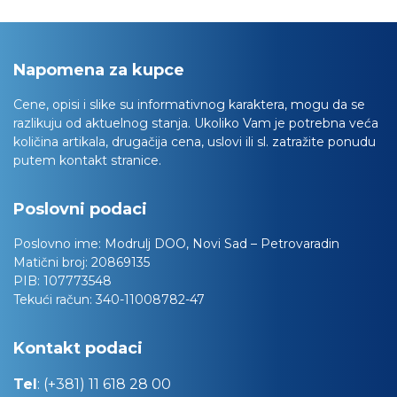
Napomena za kupce
Cene, opisi i slike su informativnog karaktera, mogu da se
razlikuju od aktuelnog stanja. Ukoliko Vam je potrebna veća
količina artikala, drugačija cena, uslovi ili sl. zatražite ponudu
putem kontakt stranice.
Poslovni podaci
Poslovno ime:
Modrulj DOO, Novi Sad – Petrovaradin
Matični broj:
20869135
PIB:
107773548
Tekući račun:
340-11008782-47
Kontakt podaci
Tel
:
(+381) 11 618 28 00