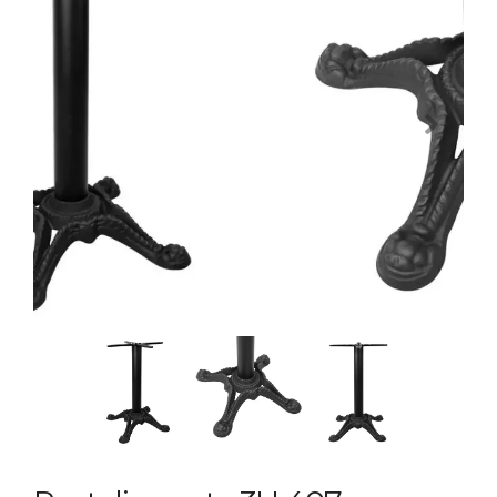
Previous
Next