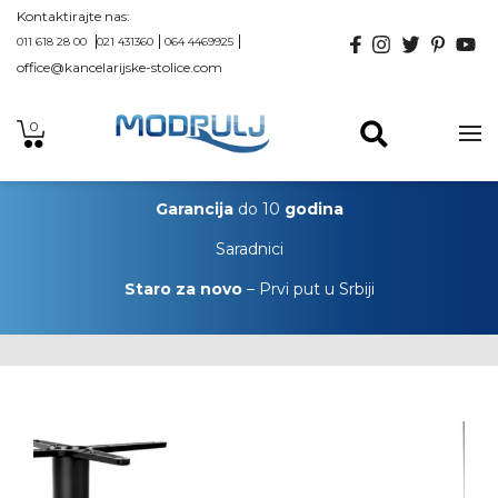
Kontaktirajte nas:
011 618 28 00
021 431360
064 4469925
office@kancelarijske-stolice.com
0
Garancija
do 10
godina
Saradnici
Staro za novo
– Prvi put u Srbiji