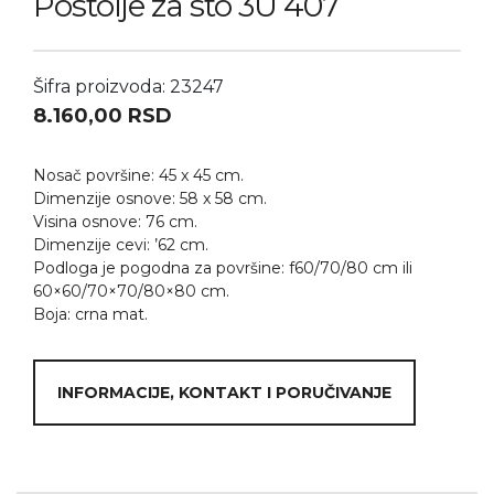
Postolje za sto 3U 407
Šifra proizvoda: 23247
8.160,00
RSD
Nosač površine: 45 x 45 cm.
Dimenzije osnove: 58 x 58 cm.
Visina osnove: 76 cm.
Dimenzije cevi: ’62 cm.
Podloga je pogodna za površine: f60/70/80 cm ili
60×60/70×70/80×80 cm.
Boja: crna mat.
INFORMACIJE, KONTAKT I PORUČIVANJE