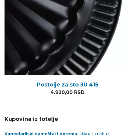
Postolje za sto 3U 415
4.920,00
RSD
Kupovina iz fotelje
Kancelarijski nameštaj i oprema,
klikni za prikaz.