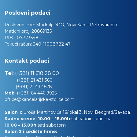
Poslovni podaci
Poslovno ime:
Modrulj DOO, Novi Sad – Petrovaradin
Matični broj:
20869135
PIB:
107773548
Tekući račun:
340-11008782-47
Kontakt podaci
Tel
:
(+381) 11 618 28 00
(+381) 21 431 360
(+381) 21 432 628
Mob
:
(+381) 64 446 9925
office@kancelarijske-stolice.com
Salon 1:
Uroša Martinovića 16/lokal 3, Novi Beograd/Savada
Radno vreme: 10.00 – 18.00h
sati radnim danima,
10.00
– 13.00h
sati subotom
Salon 2 i sedište firme: