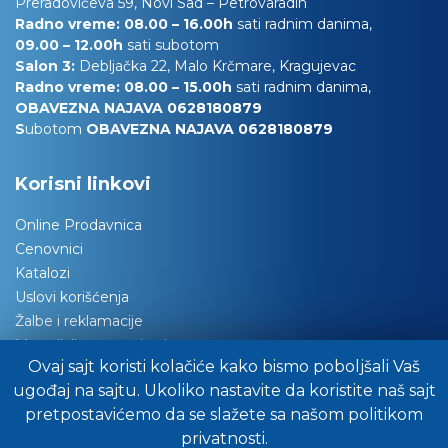
Preradovićeva 59, Novi Sad – Petrovaradin
Radno vreme: 08.00 – 16.00h
sati radnim danima,
09.00 – 12.00h
sati subotom
Salon 3:
Debljačka 22, Malo Krčmare, Kragujevac
Radno vreme: 08.00 – 15.00h
sati radnim danima,
OBAVEZNA NAJAVA 0628180879
S
ubotom
OBAVEZNA NAJAVA 0628180879
Korisni linkovi
Online Prodavnica
Cenovnici
Katalozi
Uslovi korišćenja
Žalbe i reklamacije
Materijali za tapaciranje
Ovaj sajt koristi kolačiće kako bismo poboljšali Vaš
Održavanje nameštaja
ugođaj na sajtu. Ukoliko nastavite da koristite naš sajt
Važna obaveštenja
pretpostavićemo da se slažete sa našom politikom
Preuzimanje robe
privatnosti.
Pitajte stručnjake za savet