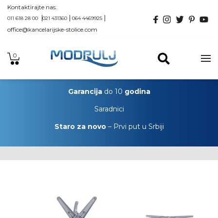
Kontaktirajte nas:
011 618 28 00
021 431360
064 4469925
office@kancelarijske-stolice.com
0
Garancija
do 10
godina
Saradnici
Staro za novo
– Prvi put u Srbiji