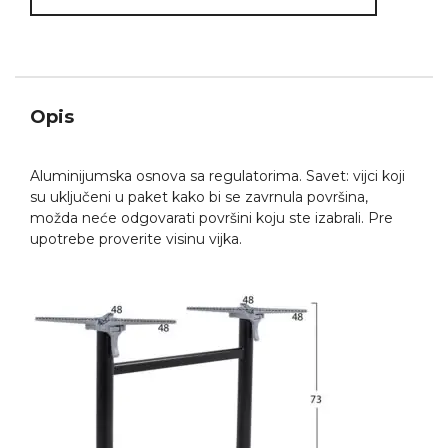
Opis
Aluminijumska osnova sa regulatorima. Savet: vijci koji
su uključeni u paket kako bi se zavrnula površina,
možda neće odgovarati površini koju ste izabrali. Pre
upotrebe proverite visinu vijka.