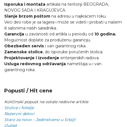
Isporuka i montaža
artikala na teritoriji BEOGRADA,
NOVOG SADA I KRAGUJEVCA.
Slanje brzom poštom
na adresu u najkraćem roku.
Veći deo robe je sa lagera i može se videti i probati u našem
ili salonima naših saradnika.
Garancija
u zavisnosti od artikla u periodu od
10 godina.
Mogućnost doplate za produženu garanciju.
Obezbeđen servis
i van garantnog roka.
Zamenske stolice
, do isporuke poručenih stolica.
Projektovanje i izvođenje
enterijerskih radova.
Usluga redovnog održavanja
nameštaja u i van
garantnog roka.
Popusti / Hit cene
Količinski popust na ostale redovne artikle
Stolice i fotelje
Rezervni delovi
Staro za novo – Jedinstveno u Srbiji!
Outlet