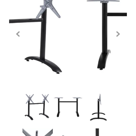
Previous
Next