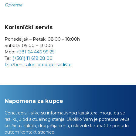
Oprema
Korisnički servis
Ponedeljak – Petak: 08:00 – 18:00h
Subota: 09.00 – 13.00h
Mob:
+381 64 446 99 25
Tel:
(+381) 11 618 28 00
Izložbeni salon, prodaja i sedište
Napomena za kupce
Cene, opisi i slike su informativnog karaktera, mogu da se
razlikuju od aktuelnog stanja. Ukoliko Vam je potrebna veća
količina artikala, drugačija cena, uslovi ili sl. zatražite ponudu
putem kontakt stranice.