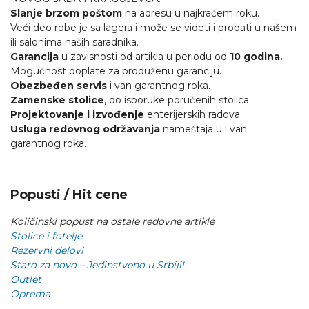
Slanje brzom poštom
na adresu u najkraćem roku.
Veći deo robe je sa lagera i može se videti i probati u našem
ili salonima naših saradnika.
Garancija
u zavisnosti od artikla u periodu od
10 godina.
Mogućnost doplate za produženu garanciju.
Obezbeđen servis
i van garantnog roka.
Zamenske stolice
, do isporuke poručenih stolica.
Projektovanje i izvođenje
enterijerskih radova.
Usluga redovnog održavanja
nameštaja u i van
garantnog roka.
Popusti / Hit cene
Količinski popust na ostale redovne artikle
Stolice i fotelje
Rezervni delovi
Staro za novo – Jedinstveno u Srbiji!
Outlet
Oprema