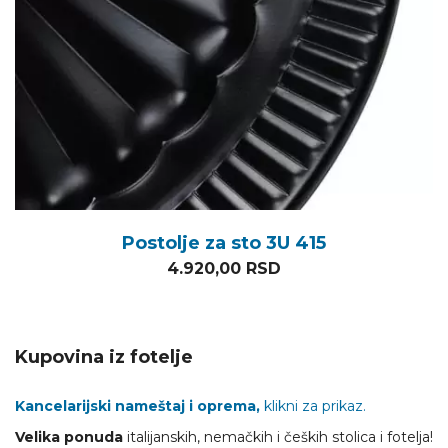
Postolje za sto 3U 415
4.920,00
RSD
Kupovina iz fotelje
Kancelarijski nameštaj i oprema,
klikni za prikaz.
Velika ponuda
italijanskih, nemačkih i čeških stolica i fotelja!