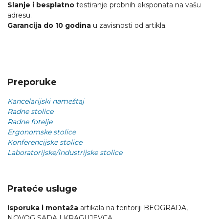
Slanje i besplatno
testiranje probnih eksponata na vašu
adresu.
Garancija do 10 godina
u zavisnosti od artikla.
Preporuke
Kancelarijski nameštaj
Radne stolice
Radne fotelje
Ergonomske stolice
Konferencijske stolice
Laboratorijske/industrijske stolice
Prateće usluge
Isporuka i montaža
artikala na teritoriji BEOGRADA,
NOVOG SADA I KRAGUJEVCA.