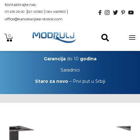
Kontaktirajte nas:
011 618 28 00
021 431360
064 4469925
office@kancelarijske-stolice.com
0
Garancija
do 10
godina
Saradnici
Staro za novo
– Prvi put u Srbiji