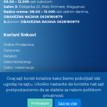
09.00 – 12.00h
sati subotom
Salon 3:
Debljačka 22, Malo Krčmare, Kragujevac
Radno vreme: 08.00 – 15.00h
sati radnim danima,
OBAVEZNA NAJAVA 0628180879
S
ubotom
OBAVEZNA NAJAVA 0628180879
Korisni linkovi
Online Prodavnica
Cenovnici
Katalozi
Uslovi korišćenja
Žalbe i reklamacije
Materijali za tapaciranje
Ovaj sajt koristi kolačiće kako bismo poboljšali Vaš
Održavanje nameštaja
ugođaj na sajtu. Ukoliko nastavite da koristite naš sajt
Važna obaveštenja
pretpostavićemo da se slažete sa našom politikom
Preuzimanje robe
privatnosti.
Pitajte stručnjake za savet
FAQ/Često nas pitate
Prihvatam
Saznaj više