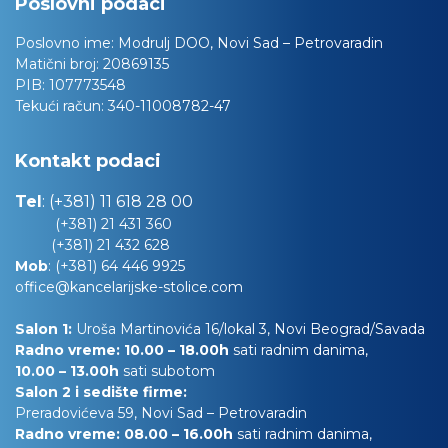
Poslovni podaci
Poslovno ime:
Modrulj DOO, Novi Sad – Petrovaradin
Matični broj:
20869135
PIB:
107773548
Tekući račun:
340-11008782-47
Kontakt podaci
Tel
:
(+381) 11 618 28 00
(+381) 21 431 360
(+381) 21 432 628
Mob
:
(+381) 64 446 9925
office@kancelarijske-stolice.com
Salon 1:
Uroša Martinovića 16/lokal 3, Novi Beograd/Savada
Radno vreme: 10.00 – 18.00h
sati radnim danima,
10.00
– 13.00h
sati subotom
Salon 2 i sedište firme:
Preradovićeva 59, Novi Sad – Petrovaradin
Radno vreme: 08.00 – 16.00h
sati radnim danima,