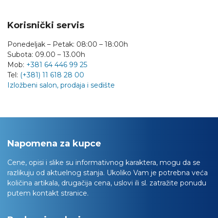
Korisnički servis
Ponedeljak – Petak: 08:00 – 18:00h
Subota: 09.00 – 13.00h
Mob:
+381 64 446 99 25
Tel:
(+381) 11 618 28 00
Izložbeni salon, prodaja i sedište
Napomena za kupce
Cene, opisi i slike su informativnog karaktera, mogu da se
razlikuju od aktuelnog stanja. Ukoliko Vam je potrebna veća
količina artikala, drugačija cena, uslovi ili sl. zatražite ponudu
putem kontakt stranice.