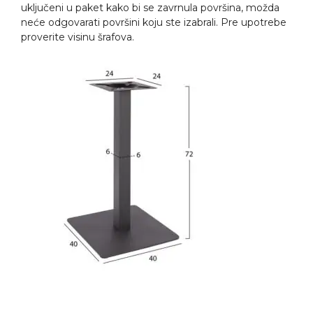
uključeni u paket kako bi se zavrnula površina, možda
neće odgovarati površini koju ste izabrali. Pre upotrebe
proverite visinu šrafova.