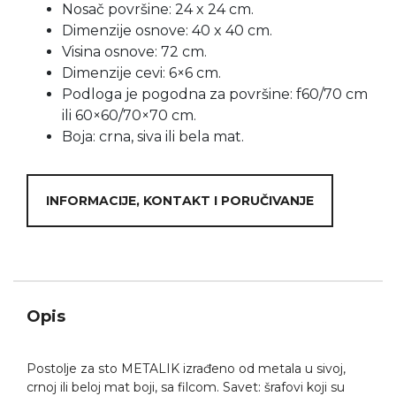
Nosač površine: 24 x 24 cm.
Dimenzije osnove: 40 x 40 cm.
Visina osnove: 72 cm.
Dimenzije cevi: 6×6 cm.
Podloga je pogodna za površine: f60/70 cm
ili 60×60/70×70 cm.
Boja: crna, siva ili bela mat.
INFORMACIJE, KONTAKT I PORUČIVANJE
Opis
Postolje za sto METALIK izrađeno od metala u sivoj,
crnoj ili beloj mat boji, sa filcom. Savet: šrafovi koji su