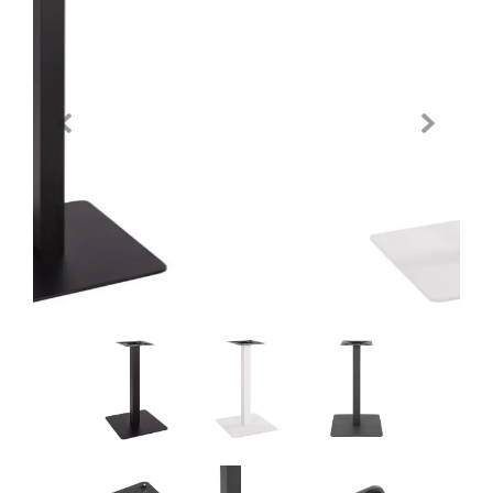
Previous
Next