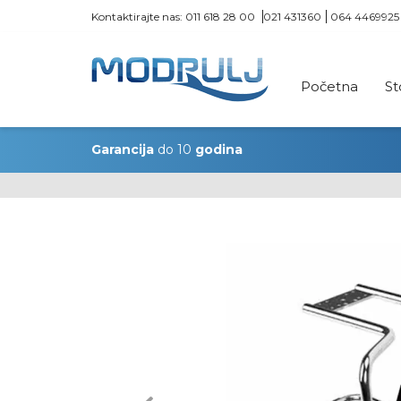
Kontaktirajte nas:
011 618 28 00
021 431360
064 4469925
Početna
St
Garancija
do 10
godina