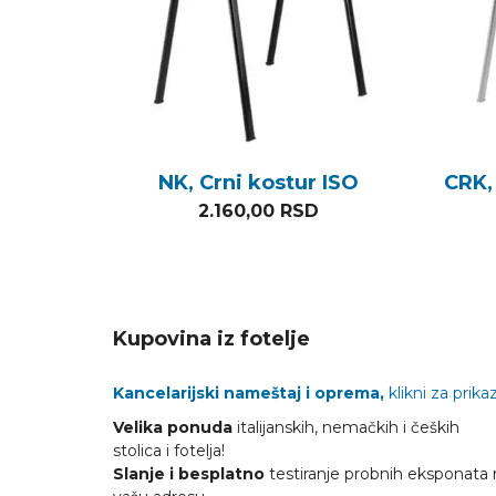
NK, Crni kostur ISO
CRK,
2.160,00
RSD
Kupovina iz fotelje
Kancelarijski nameštaj i oprema,
klikni za prikaz
Velika ponuda
italijanskih, nemačkih i čeških
stolica i fotelja!
Slanje i besplatno
testiranje probnih eksponata 