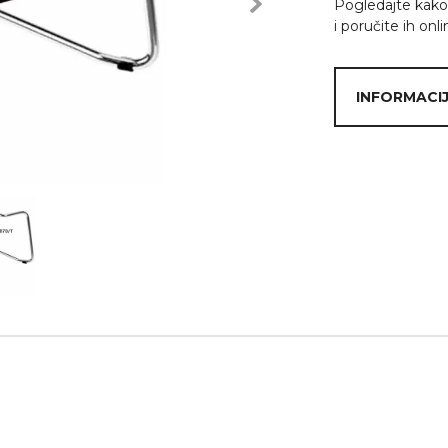
Pogledajte kako 
Next
i poručite ih onli
INFORMACIJ