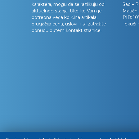
karaktera, mogu da se razlikuju od
Sad – P
aktuelnog stanja. Ukoliko Vam je
Matični
potrebna veća količina artikala,
PIB:
10
drugačija cena, uslovi ili sl. zatražite
Tekući 
ponudu putem kontakt stranice.