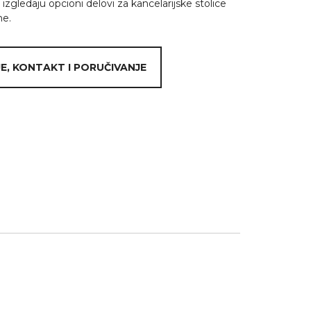
izgledaju opcioni delovi za kancelarijske stolice
ne.
E, KONTAKT I PORUČIVANJE