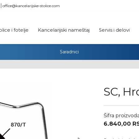
office@kancelarijske-stolice.com
olice i fotelje
Kancelarijski nameštaj
Servis i delovi
Saradnici
SC, Hr
Šifra proizvod
6.840,00
R