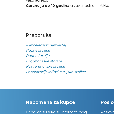
vašu adresu.
Garancija do 10 godina
u zavisnosti od artikla.
Preporuke
Kancelarijski nameštaj
Radne stolice
Radne fotelje
Ergonomske stolice
Konferencijske stolice
Laboratorijske/industrijske stolice
Napomena za kupce
Poslo
Cene, opisi i slike su informativnog
Poslov