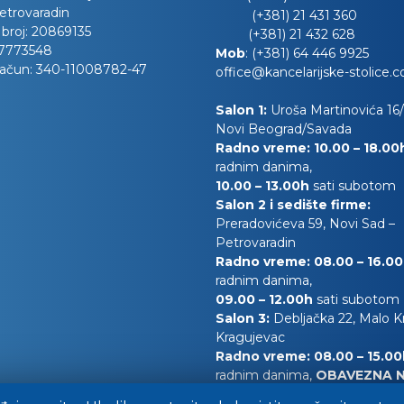
etrovaradin
(+381) 21 431 360
 broj:
20869135
(+381) 21 432 628
7773548
Mob
:
(+381) 64 446 9925
račun:
340-11008782-47
office@kancelarijske-stolice.
Salon 1:
Uroša Martinovića 16/l
Novi Beograd/Savada
Radno vreme: 10.00 – 18.0
radnim danima,
10.00
– 13.00h
sati subotom
Salon 2 i sedište firme:
Preradovićeva 59, Novi Sad –
Petrovaradin
Radno vreme: 08.00 – 16.0
radnim danima,
09.00 – 12.00h
sati subotom
Salon 3:
Debljačka 22, Malo 
Kragujevac
Radno vreme: 08.00 – 15.0
radnim danima,
OBAVEZNA 
0628180879