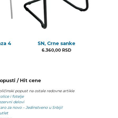
aza 4
SN, Crne sanke
6.360,00
RSD
opusti / Hit cene
ličinski popust na ostale redovne artikle
olice i fotelje
ezervni delovi
aro za novo – Jedinstveno u Srbiji!
utlet