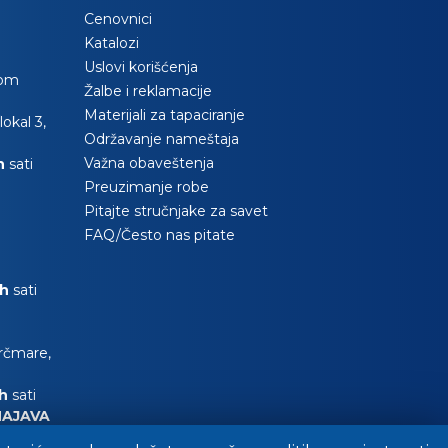
Cenovnici
Katalozi
Uslovi korišćenja
com
Žalbe i reklamacije
Materijali za tapaciranje
okal 3,
Održavanje nameštaja
Važna obaveštenja
0h
sati
Preuzimanje robe
Pitajte stručnjake za savet
FAQ/Često nas pitate
0h
sati
Krčmare,
0h
sati
NAJAVA