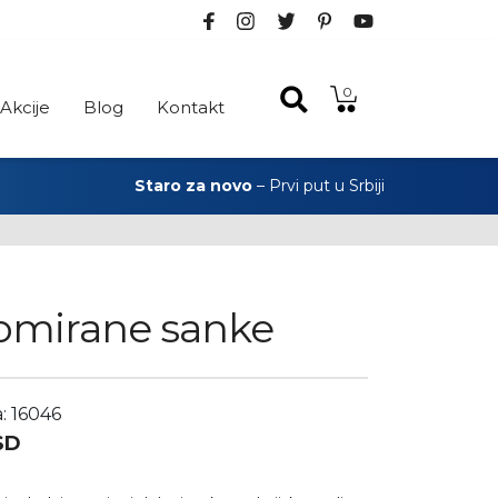
0
Akcije
Blog
Kontakt
Staro za novo
– Prvi put u Srbiji
omirane sanke
a: 16046
SD