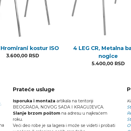
 Hromirani kostur ISO
4 LEG CR, Metalna b
3.600,00
RSD
nogice
5.400,00
RSD
Prateće usluge
P
Isporuka i montaža
artikala na teritoriji
Ko
.
BEOGRADA, NOVOG SADA I KRAGUJEVCA.
St
Slanje brzom poštom
na adresu u najkraćem
R
roku.
St
na
Veći deo robe je sa lagera i može se videti i probati
O