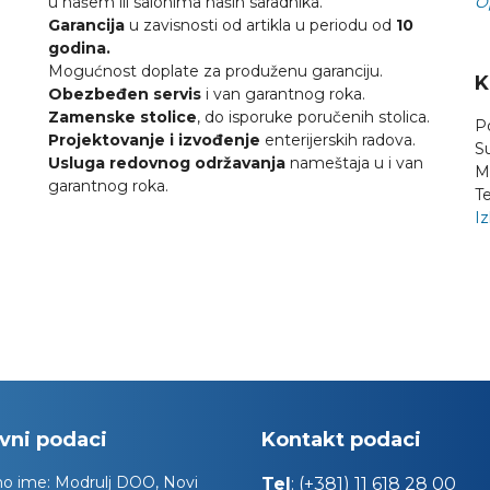
u našem ili salonima naših saradnika.
O
Garancija
u zavisnosti od artikla u periodu od
10
godina.
Mogućnost doplate za produženu garanciju.
K
Obezbeđen servis
i van garantnog roka.
Zamenske stolice
, do isporuke poručenih stolica.
P
Projektovanje i izvođenje
enterijerskih radova.
S
Usluga redovnog održavanja
nameštaja u i van
M
garantnog roka.
Te
Iz
vni podaci
Kontakt podaci
no ime:
Modrulj DOO, Novi
Tel
:
(+381) 11 618 28 00