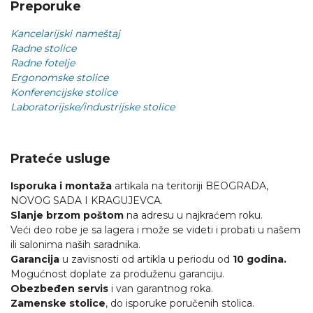
Preporuke
Kancelarijski nameštaj
Radne stolice
Radne fotelje
Ergonomske stolice
Konferencijske stolice
Laboratorijske/industrijske stolice
Prateće usluge
Isporuka i montaža
artikala na teritoriji BEOGRADA,
NOVOG SADA I KRAGUJEVCA.
Slanje brzom poštom
na adresu u najkraćem roku.
Veći deo robe je sa lagera i može se videti i probati u našem
ili salonima naših saradnika.
Garancija
u zavisnosti od artikla u periodu od
10 godina.
Mogućnost doplate za produženu garanciju.
Obezbeđen servis
i van garantnog roka.
Zamenske stolice
, do isporuke poručenih stolica.