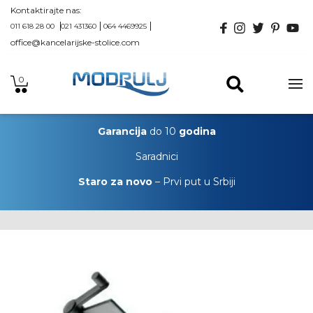
Kontaktirajte nas:
011 618 28 00
021 431360
064 4469925
office@kancelarijske-stolice.com
0
Garancija
do 10
godina
Saradnici
Staro za novo
– Prvi put u Srbiji