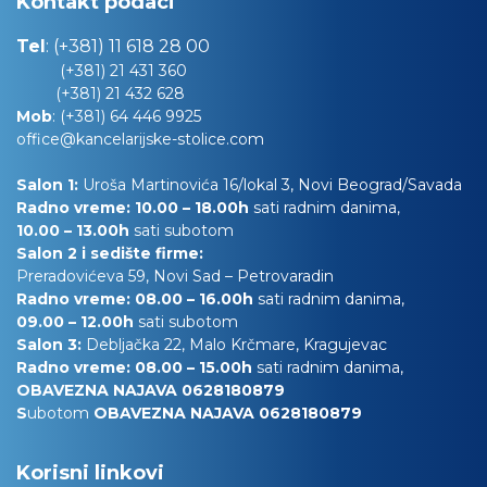
Kontakt podaci
Tel
:
(+381) 11 618 28 00
(+381) 21 431 360
(+381) 21 432 628
Mob
:
(+381) 64 446 9925
office@kancelarijske-stolice.com
Salon 1:
Uroša Martinovića 16/lokal 3, Novi Beograd/Savada
Radno vreme: 10.00 – 18.00h
sati radnim danima,
10.00
– 13.00h
sati subotom
Salon 2 i sedište firme:
Preradovićeva 59, Novi Sad – Petrovaradin
Radno vreme: 08.00 – 16.00h
sati radnim danima,
09.00 – 12.00h
sati subotom
Salon 3:
Debljačka 22, Malo Krčmare, Kragujevac
Radno vreme: 08.00 – 15.00h
sati radnim danima,
OBAVEZNA NAJAVA 0628180879
S
ubotom
OBAVEZNA NAJAVA 0628180879
Korisni linkovi