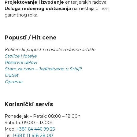
Projektovanje i izvođenje
enterijerskih radova.
Usluga redovnog održavanja
nameštaja u i van
garantnog roka.
Popusti / Hit cene
Količinski popust na ostale redovne artikle
Stolice i fotelje
Rezervni delovi
Staro za novo – Jedinstveno u Srbiji!
Outlet
Oprema
Korisnički servis
Ponedeljak – Petak: 08:00 – 18:00h
Subota: 09.00 – 13.00h
Mob:
+381 64 446 99 25
Tel:
(+381) 11 618 28 00