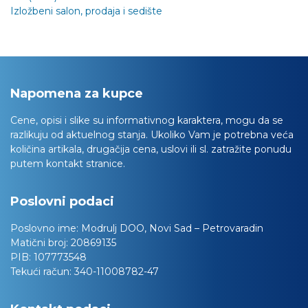
Izložbeni salon, prodaja i sedište
Napomena za kupce
Cene, opisi i slike su informativnog karaktera, mogu da se
razlikuju od aktuelnog stanja. Ukoliko Vam je potrebna veća
količina artikala, drugačija cena, uslovi ili sl. zatražite ponudu
putem kontakt stranice.
Poslovni podaci
Poslovno ime:
Modrulj DOO, Novi Sad – Petrovaradin
Matični broj:
20869135
PIB:
107773548
Tekući račun:
340-11008782-47