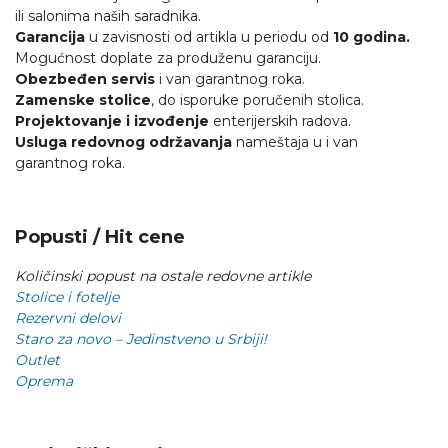
ili salonima naših saradnika.
Garancija
u zavisnosti od artikla u periodu od
10 godina.
Mogućnost doplate za produženu garanciju.
Obezbeđen servis
i van garantnog roka.
Zamenske stolice
, do isporuke poručenih stolica.
Projektovanje i izvođenje
enterijerskih radova.
Usluga redovnog održavanja
nameštaja u i van
garantnog roka.
Popusti / Hit cene
Količinski popust na ostale redovne artikle
Stolice i fotelje
Rezervni delovi
Staro za novo – Jedinstveno u Srbiji!
Outlet
Oprema