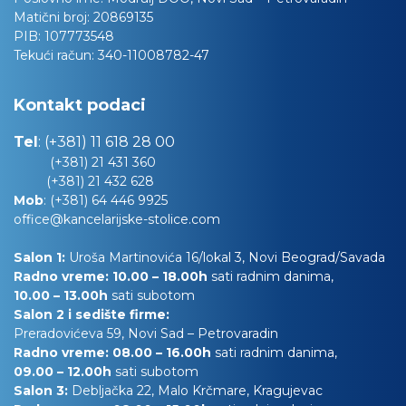
Matični broj:
20869135
PIB:
107773548
Tekući račun:
340-11008782-47
Kontakt podaci
Tel
:
(+381) 11 618 28 00
(+381) 21 431 360
(+381) 21 432 628
Mob
:
(+381) 64 446 9925
office@kancelarijske-stolice.com
Salon 1:
Uroša Martinovića 16/lokal 3, Novi Beograd/Savada
Radno vreme: 10.00 – 18.00h
sati radnim danima,
10.00
– 13.00h
sati subotom
Salon 2 i sedište firme:
Preradovićeva 59, Novi Sad – Petrovaradin
Radno vreme: 08.00 – 16.00h
sati radnim danima,
09.00 – 12.00h
sati subotom
Salon 3:
Debljačka 22, Malo Krčmare, Kragujevac