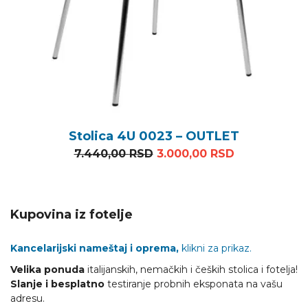
Stolica 4U 0023 – OUTLET
Originalna cena je bila: 7
Trenutna cen
7.440,00
RSD
3.000,00
RSD
Kupovina iz fotelje
Kancelarijski nameštaj i oprema,
klikni za prikaz.
Velika ponuda
italijanskih, nemačkih i čeških stolica i fotelja!
Slanje i besplatno
testiranje probnih eksponata na vašu
adresu.