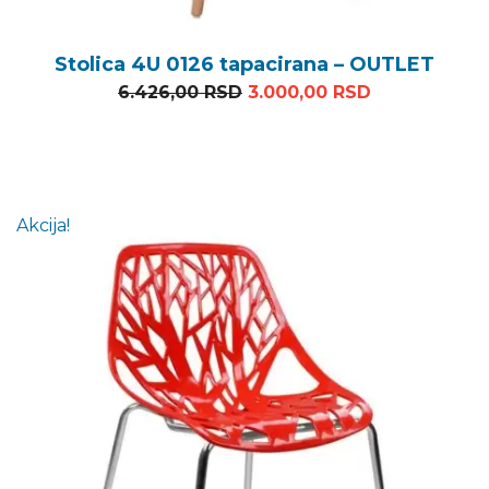
Stolica 4U 0126 tapacirana – OUTLET
Originalna cena je bila: 6
Trenutna cen
6.426,00
RSD
3.000,00
RSD
Akcija!