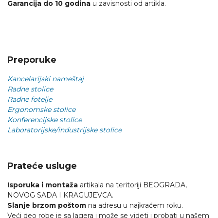
Garancija do 10 godina
u zavisnosti od artikla.
Preporuke
Kancelarijski nameštaj
Radne stolice
Radne fotelje
Ergonomske stolice
Konferencijske stolice
Laboratorijske/industrijske stolice
Prateće usluge
Isporuka i montaža
artikala na teritoriji BEOGRADA,
NOVOG SADA I KRAGUJEVCA.
Slanje brzom poštom
na adresu u najkraćem roku.
Veći deo robe je sa lagera i može se videti i probati u našem