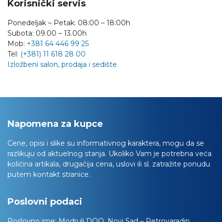
Korisnički servis
Ponedeljak – Petak: 08:00 – 18:00h
Subota: 09.00 – 13.00h
Mob:
+381 64 446 99 25
Tel:
(+381) 11 618 28 00
Izložbeni salon, prodaja i sedište
Napomena za kupce
Cene, opisi i slike su informativnog karaktera, mogu da se
razlikuju od aktuelnog stanja. Ukoliko Vam je potrebna veća
količina artikala, drugačija cena, uslovi ili sl. zatražite ponudu
putem kontakt stranice.
Poslovni podaci
Poslovno ime:
Modrulj DOO, Novi Sad – Petrovaradin