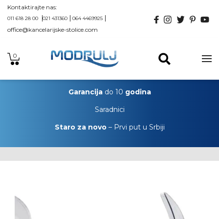
Kontaktirajte nas:
011 618 28 00
021 431360
064 4469925
office@kancelarijske-stolice.com
0
Garancija
do 10
godina
Saradnici
Staro za novo
– Prvi put u Srbiji