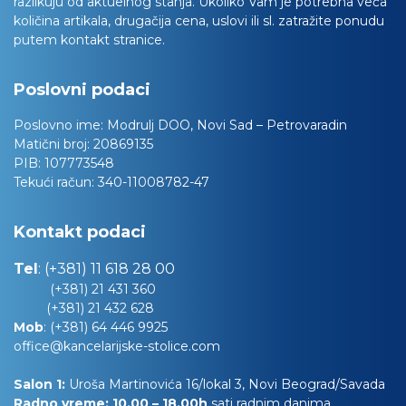
razlikuju od aktuelnog stanja. Ukoliko Vam je potrebna veća
količina artikala, drugačija cena, uslovi ili sl. zatražite ponudu
putem kontakt stranice.
Poslovni podaci
Poslovno ime:
Modrulj DOO, Novi Sad – Petrovaradin
Matični broj:
20869135
PIB:
107773548
Tekući račun:
340-11008782-47
Kontakt podaci
Tel
:
(+381) 11 618 28 00
(+381) 21 431 360
(+381) 21 432 628
Mob
:
(+381) 64 446 9925
office@kancelarijske-stolice.com
Salon 1:
Uroša Martinovića 16/lokal 3, Novi Beograd/Savada
Radno vreme: 10.00 – 18.00h
sati radnim danima,