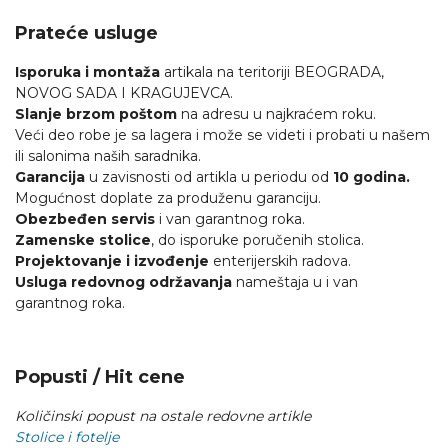
Prateće usluge
Isporuka i montaža
artikala na teritoriji BEOGRADA,
NOVOG SADA I KRAGUJEVCA.
Slanje brzom poštom
na adresu u najkraćem roku.
Veći deo robe je sa lagera i može se videti i probati u našem
ili salonima naših saradnika.
Garancija
u zavisnosti od artikla u periodu od
10 godina.
Mogućnost doplate za produženu garanciju.
Obezbeđen servis
i van garantnog roka.
Zamenske stolice
, do isporuke poručenih stolica.
Projektovanje i izvođenje
enterijerskih radova.
Usluga redovnog održavanja
nameštaja u i van
garantnog roka.
Popusti / Hit cene
Količinski popust na ostale redovne artikle
Stolice i fotelje