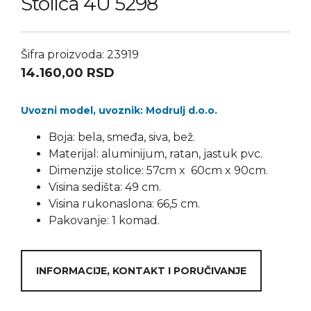
Stolica 4U 5298
Šifra proizvoda: 23919
14.160,00
RSD
Uvozni model, uvoznik: Modrulj d.o.o.
Boja: bela, smeđa, siva, bež.
Materijal: aluminijum, ratan, jastuk pvc.
Dimenzije stolice: 57cm x 60cm x 90cm.
Visina sedišta: 49 cm.
Visina rukonaslona: 66,5 cm.
Pakovanje: 1 komad.
INFORMACIJE, KONTAKT I PORUČIVANJE