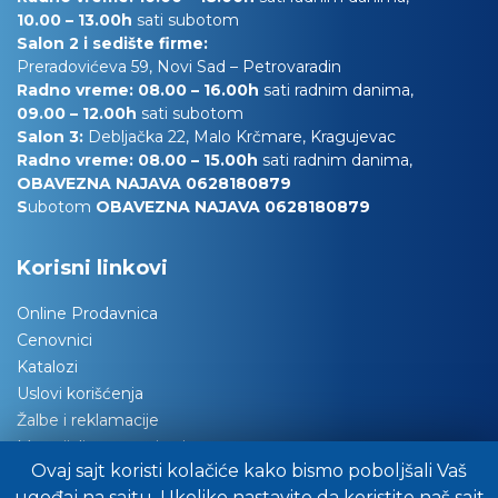
10.00
– 13.00h
sati subotom
Salon 2 i sedište firme:
Preradovićeva 59, Novi Sad – Petrovaradin
Radno vreme: 08.00 – 16.00h
sati radnim danima,
09.00 – 12.00h
sati subotom
Salon 3:
Debljačka 22, Malo Krčmare, Kragujevac
Radno vreme: 08.00 – 15.00h
sati radnim danima,
OBAVEZNA NAJAVA 0628180879
S
ubotom
OBAVEZNA NAJAVA 0628180879
Korisni linkovi
Online Prodavnica
Cenovnici
Katalozi
Uslovi korišćenja
Žalbe i reklamacije
Materijali za tapaciranje
Ovaj sajt koristi kolačiće kako bismo poboljšali Vaš
Održavanje nameštaja
ugođaj na sajtu. Ukoliko nastavite da koristite naš sajt