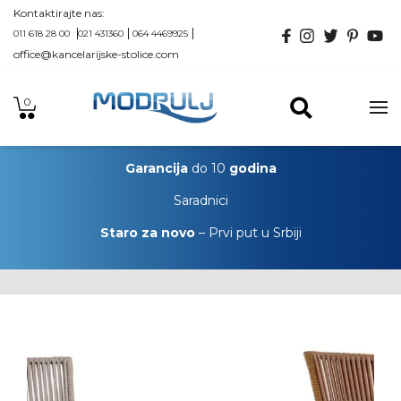
Kontaktirajte nas:
011 618 28 00
021 431360
064 4469925
office@kancelarijske-stolice.com
0
Garancija
do 10
godina
Saradnici
Staro za novo
– Prvi put u Srbiji