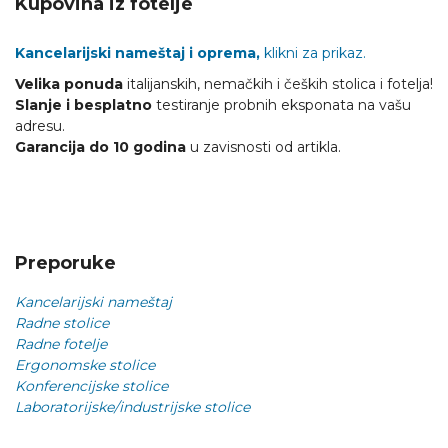
Kupovina iz fotelje
Kancelarijski nameštaj i oprema,
klikni za prikaz.
Velika ponuda
italijanskih, nemačkih i čeških stolica i fotelja!
Slanje i besplatno
testiranje probnih eksponata na vašu
adresu.
Garancija do 10 godina
u zavisnosti od artikla.
Preporuke
Kancelarijski nameštaj
Radne stolice
Radne fotelje
Ergonomske stolice
Konferencijske stolice
Laboratorijske/industrijske stolice