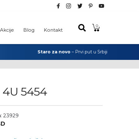
0
Akcije
Blog
Kontakt
Staro za novo
– Prvi put u Srbiji
a 4U 5454
a: 23929
SD