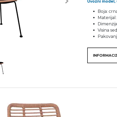
Uvozni model, 
Next
Boja: crna
Materijal:
Dimenzije
Visina sed
Pakovanj
INFORMACIJ