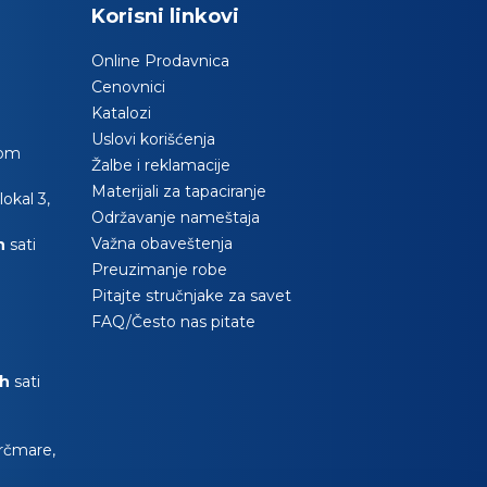
Korisni linkovi
Online Prodavnica
Cenovnici
Katalozi
Uslovi korišćenja
com
Žalbe i reklamacije
Materijali za tapaciranje
okal 3,
Održavanje nameštaja
Važna obaveštenja
0h
sati
Preuzimanje robe
Pitajte stručnjake za savet
FAQ/Često nas pitate
0h
sati
Krčmare,