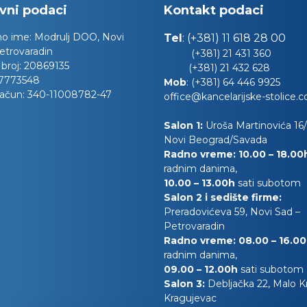
vni podaci
Kontakt podaci
no ime:
Modrulj DOO, Novi
Tel
:
(+381) 11 618 28 00
etrovaradin
(+381) 21 431 360
 broj:
20869135
(+381) 21 432 628
7773548
Mob
:
(+381) 64 446 9925
račun:
340-11008782-47
office@kancelarijske-stolice.
Salon 1:
Uroša Martinovića 16/l
Novi Beograd/Savada
Radno vreme: 10.00 – 18.0
radnim danima,
10.00
– 13.00h
sati subotom
Salon 2 i sedište firme:
Preradovićeva 59, Novi Sad –
Petrovaradin
Radno vreme: 08.00 – 16.0
radnim danima,
09.00 – 12.00h
sati subotom
Salon 3:
Debljačka 22, Malo 
Kragujevac