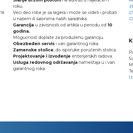
roku.
St
na
Veći deo robe je sa lagera i može se videti i probati
O
u našem ili salonima naših saradnika.
O
Garancija
u zavisnosti od artikla u periodu od
10
godina.
Mogućnost doplate za produženu garanciju.
K
Obezbeđen servis
i van garantnog roka.
Zamenske stolice
, do isporuke poručenih stolica.
P
Projektovanje i izvođenje
enterijerskih radova.
S
Usluga redovnog održavanja
nameštaja u i van
M
garantnog roka.
Te
Iz