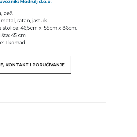
uvoznik: Modrulj d.o.o.
, bež.
 metal, ratan, jastuk.
 stolice: 46,5cm x 55cm x 86cm.
išta: 45 cm.
e: 1 komad.
E, KONTAKT I PORUČIVANJE