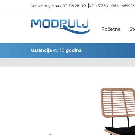
Kontaktirajte nas:
011 618 28 00
021 431360
064 4469925
Početna
St
Garancija
do 10
godina