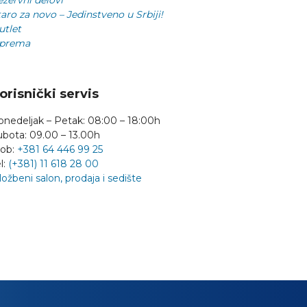
aro za novo – Jedinstveno u Srbiji!
utlet
prema
orisnički servis
onedeljak – Petak: 08:00 – 18:00h
ubota: 09.00 – 13.00h
ob:
+381 64 446 99 25
l:
(+381) 11 618 28 00
ložbeni salon, prodaja i sedište