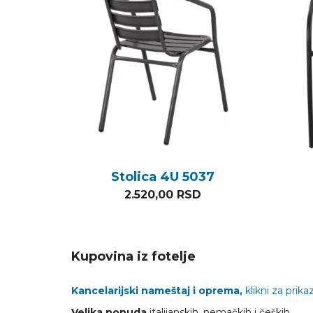
Stolica 4U 5037
2.520,00
RSD
Kupovina iz fotelje
Kancelarijski nameštaj i oprema,
klikni za prikaz
Velika ponuda
italijanskih, nemačkih i čeških