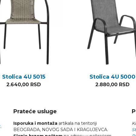
Stolica 4U 5015
Stolica 4U 5000
2.640,00
RSD
2.880,00
RSD
Prateće usluge
P
Isporuka i montaža
artikala na teritoriji
Ko
.
BEOGRADA, NOVOG SADA I KRAGUJEVCA.
St
Slanje brzom poštom
na adresu u najkraćem
R