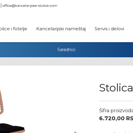
office@kancelarijske-stolice.com
olice i fotelje
Kancelarijski nameštaj
Servis i delovi
Saradnici
Stolic
Šifra proizvod
6.720,00
R