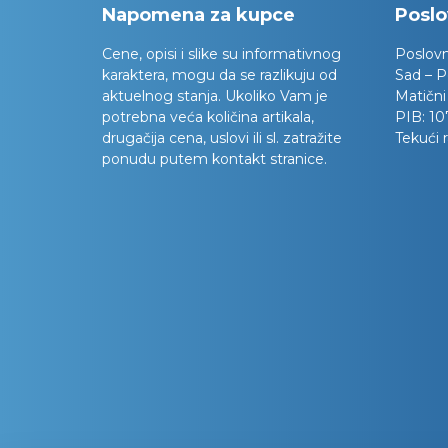
Napomena za kupce
Poslo
Cene, opisi i slike su informativnog
Poslov
karaktera, mogu da se razlikuju od
Sad – P
aktuelnog stanja. Ukoliko Vam je
Matični
potrebna veća količina artikala,
PIB:
10
drugačija cena, uslovi ili sl. zatražite
Tekući 
ponudu putem kontakt stranice.