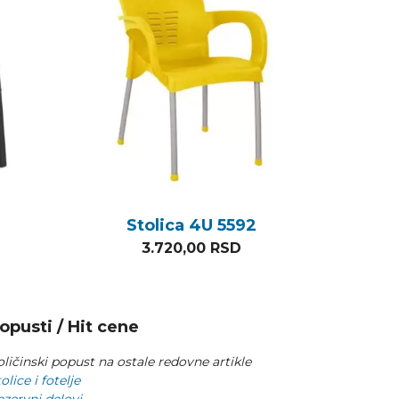
Stolica 4U 5592
3.720,00
RSD
opusti / Hit cene
ličinski popust na ostale redovne artikle
olice i fotelje
ezervni delovi