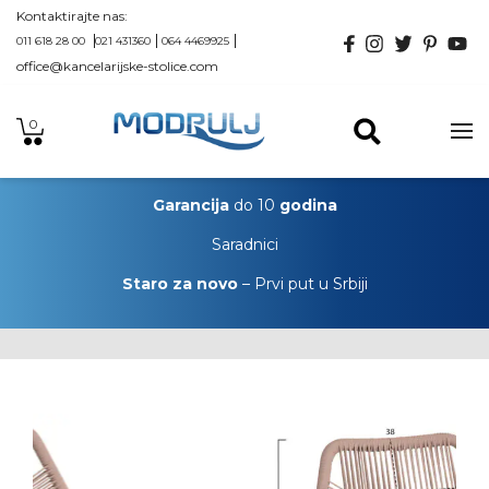
Kontaktirajte nas:
011 618 28 00
021 431360
064 4469925
office@kancelarijske-stolice.com
0
Garancija
do 10
godina
Saradnici
Staro za novo
– Prvi put u Srbiji