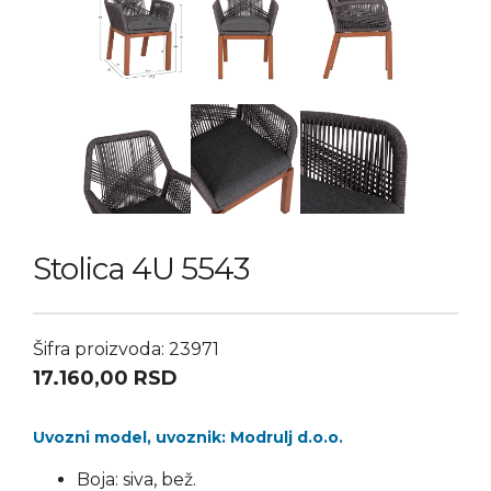
Stolica 4U 5543
Šifra proizvoda: 23971
17.160,00
RSD
Uvozni model, uvoznik: Modrulj d.o.o.
Boja: siva, bež.