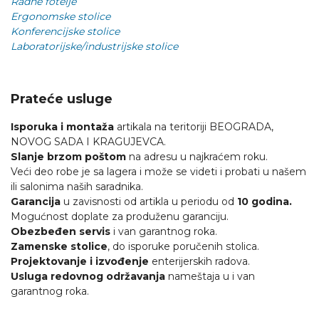
Radne fotelje
Ergonomske stolice
Konferencijske stolice
Laboratorijske/industrijske stolice
Prateće usluge
Isporuka i montaža
artikala na teritoriji BEOGRADA,
NOVOG SADA I KRAGUJEVCA.
Slanje brzom poštom
na adresu u najkraćem roku.
Veći deo robe je sa lagera i može se videti i probati u našem
ili salonima naših saradnika.
Garancija
u zavisnosti od artikla u periodu od
10 godina.
Mogućnost doplate za produženu garanciju.
Obezbeđen servis
i van garantnog roka.
Zamenske stolice
, do isporuke poručenih stolica.
Projektovanje i izvođenje
enterijerskih radova.
Usluga redovnog održavanja
nameštaja u i van
garantnog roka.