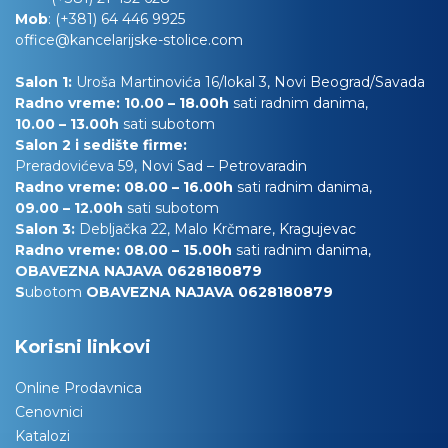
Mob
:
(+381) 64 446 9925
office@kancelarijske-stolice.com
Salon 1:
Uroša Martinovića 16/lokal 3, Novi Beograd/Savada
Radno vreme: 10.00 – 18.00h
sati radnim danima,
10.00
– 13.00h
sati subotom
Salon 2 i sedište firme:
Preradovićeva 59, Novi Sad – Petrovaradin
Radno vreme: 08.00 – 16.00h
sati radnim danima,
09.00 – 12.00h
sati subotom
Salon 3:
Debljačka 22, Malo Krčmare, Kragujevac
Radno vreme: 08.00 – 15.00h
sati radnim danima,
OBAVEZNA NAJAVA 0628180879
S
ubotom
OBAVEZNA NAJAVA 0628180879
Korisni linkovi
Online Prodavnica
Cenovnici
Katalozi