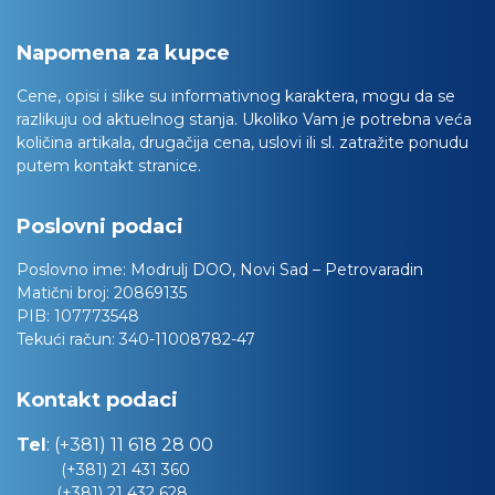
Napomena za kupce
Cene, opisi i slike su informativnog karaktera, mogu da se
razlikuju od aktuelnog stanja. Ukoliko Vam je potrebna veća
količina artikala, drugačija cena, uslovi ili sl. zatražite ponudu
putem kontakt stranice.
Poslovni podaci
Poslovno ime:
Modrulj DOO, Novi Sad – Petrovaradin
Matični broj:
20869135
PIB:
107773548
Tekući račun:
340-11008782-47
Kontakt podaci
Tel
:
(+381) 11 618 28 00
(+381) 21 431 360
(+381) 21 432 628