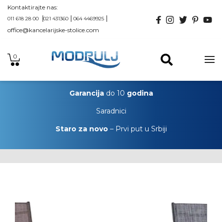
Kontaktirajte nas:
011 618 28 00
021 431360
064 4469925
office@kancelarijske-stolice.com
0
Garancija
do 10
godina
Saradnici
Staro za novo
– Prvi put u Srbiji