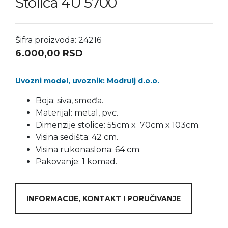
Stolica 4U 5700
Šifra proizvoda: 24216
6.000,00
RSD
Uvozni model, uvoznik: Modrulj d.o.o.
Boja: siva, smeđa.
Materijal: metal, pvc.
Dimenzije stolice: 55cm x 70cm x 103cm.
Visina sedišta: 42 cm.
Visina rukonaslona: 64 cm.
Pakovanje: 1 komad.
INFORMACIJE, KONTAKT I PORUČIVANJE