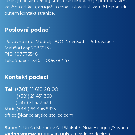
razlikuju od aktuelnog stanja. Ukoliko Vam je potrebna veća
količina artikala, drugačija cena, uslovi ili sl. zatražite ponudu
putem kontakt stranice.
Poslovni podaci
Poslovno ime:
Modrulj DOO, Novi Sad – Petrovaradin
Matični broj:
20869135
PIB:
107773548
Tekući račun:
340-11008782-47
Kontakt podaci
Tel
:
(+381) 11 618 28 00
(+381) 21 431 360
(+381) 21 432 628
Mob
:
(+381) 64 446 9925
office@kancelarijske-stolice.com
Salon 1:
Uroša Martinovića 16/lokal 3, Novi Beograd/Savada
Radno vreme: 10.00 – 18.00h
sati radnim danima,