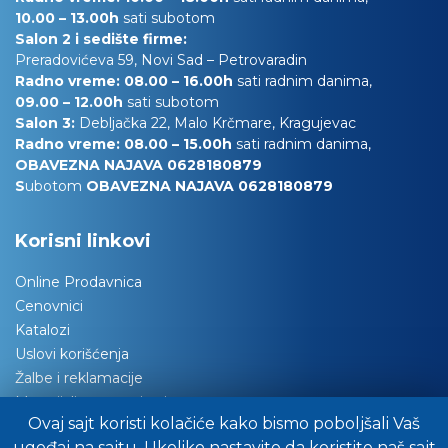
10.00
– 13.00h
sati subotom
Salon 2 i sedište firme:
Preradovićeva 59, Novi Sad – Petrovaradin
Radno vreme: 08.00 – 16.00h
sati radnim danima,
09.00 – 12.00h
sati subotom
Salon 3:
Debljačka 22, Malo Krčmare, Kragujevac
Radno vreme: 08.00 – 15.00h
sati radnim danima,
OBAVEZNA NAJAVA 0628180879
S
ubotom
OBAVEZNA NAJAVA 0628180879
Korisni linkovi
Online Prodavnica
Cenovnici
Katalozi
Uslovi korišćenja
Žalbe i reklamacije
Materijali za tapaciranje
Ovaj sajt koristi kolačiće kako bismo poboljšali Vaš
Održavanje nameštaja
ugođaj na sajtu. Ukoliko nastavite da koristite naš sajt