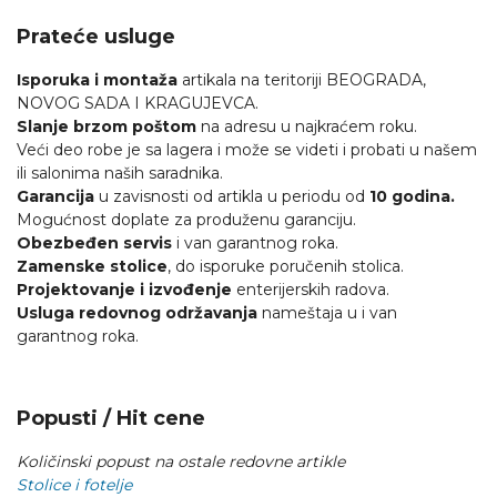
Prateće usluge
Isporuka i montaža
artikala na teritoriji BEOGRADA,
NOVOG SADA I KRAGUJEVCA.
Slanje brzom poštom
na adresu u najkraćem roku.
Veći deo robe je sa lagera i može se videti i probati u našem
ili salonima naših saradnika.
Garancija
u zavisnosti od artikla u periodu od
10 godina.
Mogućnost doplate za produženu garanciju.
Obezbeđen servis
i van garantnog roka.
Zamenske stolice
, do isporuke poručenih stolica.
Projektovanje i izvođenje
enterijerskih radova.
Usluga redovnog održavanja
nameštaja u i van
garantnog roka.
Popusti / Hit cene
Količinski popust na ostale redovne artikle
Stolice i fotelje