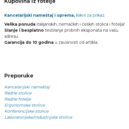
Kupovina iz fotelje
Kancelarijski nameštaj i oprema,
klikni za prikaz.
Velika ponuda
italijanskih, nemačkih i čeških stolica i fotelja!
Slanje i besplatno
testiranje probnih eksponata na vašu
adresu.
Garancija do 10 godina
u zavisnosti od artikla.
Preporuke
Kancelarijski nameštaj
Radne stolice
Radne fotelje
Ergonomske stolice
Konferencijske stolice
Laboratorijske/industrijske stolice