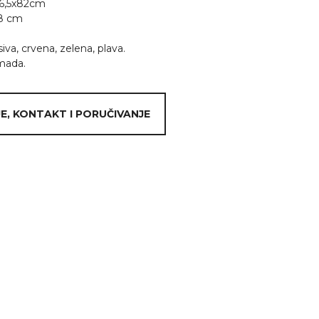
46,5x82cm
48 cm
siva, crvena, zelena, plava.
mada.
E, KONTAKT I PORUČIVANJE