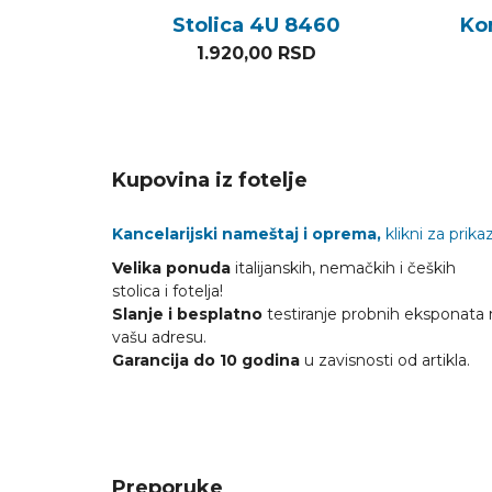
Stolica 4U 8460
Ko
1.920,00
RSD
Kupovina iz fotelje
Kancelarijski nameštaj i oprema,
klikni za prikaz
Velika ponuda
italijanskih, nemačkih i čeških
stolica i fotelja!
Slanje i besplatno
testiranje probnih eksponata 
vašu adresu.
Garancija do 10 godina
u zavisnosti od artikla.
Preporuke