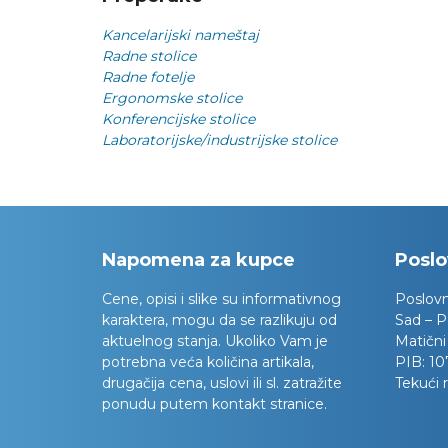
Kancelarijski nameštaj
Radne stolice
Radne fotelje
Ergonomske stolice
Konferencijske stolice
Laboratorijske/industrijske stolice
Napomena za kupce
Poslo
Cene, opisi i slike su informativnog
Poslov
karaktera, mogu da se razlikuju od
Sad – P
aktuelnog stanja. Ukoliko Vam je
Matični
potrebna veća količina artikala,
PIB:
10
drugačija cena, uslovi ili sl. zatražite
Tekući 
ponudu putem kontakt stranice.