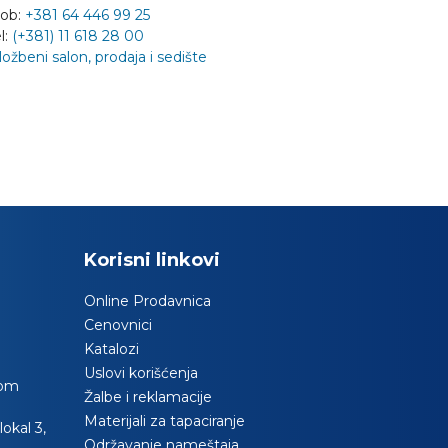
ob:
+381 64 446 99 25
l:
(+381) 11 618 28 00
ložbeni salon, prodaja i sedište
Korisni linkovi
Online Prodavnica
Cenovnici
Katalozi
Uslovi korišćenja
com
Žalbe i reklamacije
Materijali za tapaciranje
okal 3,
Održavanje nameštaja