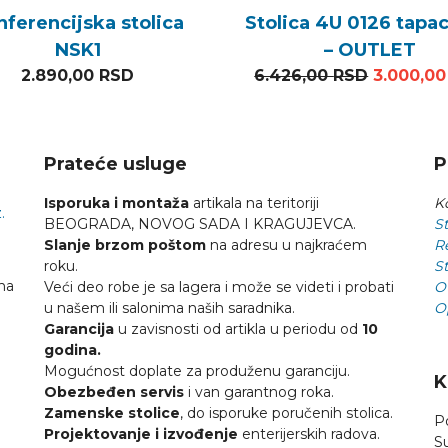
nferencijska stolica
Stolica 4U 0126 tapac
NSK1
– OUTLET
Original
2.890,00
RSD
6.426,00
RSD
3.000,0
Prateće usluge
P
Isporuka i montaža
artikala na teritoriji
Ko
.
BEOGRADA, NOVOG SADA I KRAGUJEVCA.
St
Slanje brzom poštom
na adresu u najkraćem
R
roku.
St
na
Veći deo robe je sa lagera i može se videti i probati
O
u našem ili salonima naših saradnika.
O
Garancija
u zavisnosti od artikla u periodu od
10
godina.
Mogućnost doplate za produženu garanciju.
K
Obezbeđen servis
i van garantnog roka.
Zamenske stolice
, do isporuke poručenih stolica.
P
Projektovanje i izvođenje
enterijerskih radova.
S