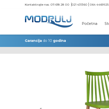
Kontaktirajte nas:
011 618 28 00
021 431360
064 4469925
Početna
St
Garancija
do 10
godina