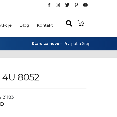
0
Akcije
Blog
Kontakt
Staro za novo
– Prvi put u Srbiji
a 4U 8052
: 21183
SD