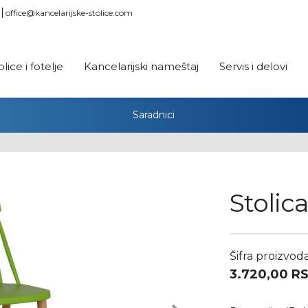
office@kancelarijske-stolice.com
olice i fotelje
Kancelarijski nameštaj
Servis i delovi
Saradnici
Stolic
Šifra proizvoda
3.720,00
R