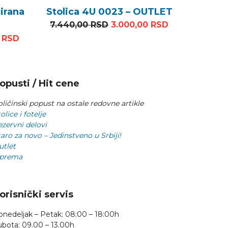
irana
Stolica 4U 0023 – OUTLET
Originalna cena je bila: 7.
Trenutna cena
7.440,00
RSD
3.000,00
RSD
na cena je bila: 6.426,00 RSD.
Trenutna cena je: 3.000,00 RSD.
0
RSD
opusti / Hit cene
ličinski popust na ostale redovne artikle
olice i fotelje
ezervni delovi
aro za novo – Jedinstveno u Srbiji!
utlet
prema
orisnički servis
onedeljak – Petak: 08:00 – 18:00h
ubota: 09.00 – 13.00h