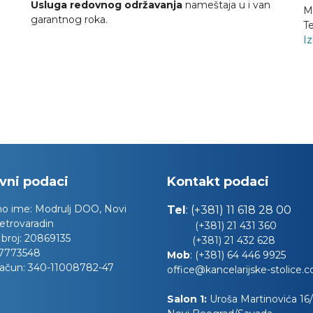
Usluga redovnog održavanja
nameštaja u i van
M
garantnog roka.
Te
Iz
vni podaci
Kontakt podaci
no ime:
Modrulj DOO, Novi
Tel
:
(+381) 11 618 28 00
etrovaradin
(+381) 21 431 360
 broj:
20869135
(+381) 21 432 628
7773548
Mob
:
(+381) 64 446 9925
račun:
340-11008782-47
office@kancelarijske-stolice.
Salon 1:
Uroša Martinovića 16/l