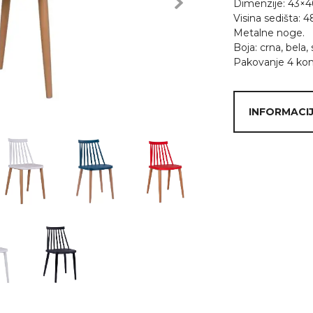
Dimenzije: 43×
Next
Visina sedišta: 
Metalne noge.
Boja: crna, bela, 
Pakovanje 4 ko
INFORMACIJ