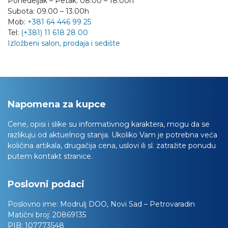
Ponedeljak – Petak: 08:00 – 18:00h
Subota: 09.00 – 13.00h
Mob:
+381 64 446 99 25
Tel:
(+381) 11 618 28 00
Izložbeni salon, prodaja i sedište
Napomena za kupce
Cene, opisi i slike su informativnog karaktera, mogu da se
razlikuju od aktuelnog stanja. Ukoliko Vam je potrebna veća
količina artikala, drugačija cena, uslovi ili sl. zatražite ponudu
putem kontakt stranice.
Poslovni podaci
Poslovno ime:
Modrulj DOO, Novi Sad – Petrovaradin
Matični broj:
20869135
PIB:
107773548