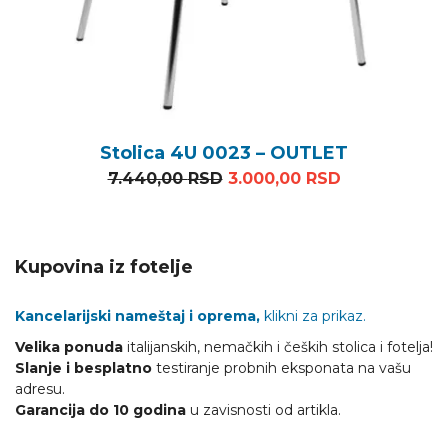
Stolica 4U 0023 – OUTLET
Originalna cena je bila: 7
Trenutna cen
7.440,00
RSD
3.000,00
RSD
Kupovina iz fotelje
Kancelarijski nameštaj i oprema,
klikni za prikaz.
Velika ponuda
italijanskih, nemačkih i čeških stolica i fotelja!
Slanje i besplatno
testiranje probnih eksponata na vašu
adresu.
Garancija do 10 godina
u zavisnosti od artikla.