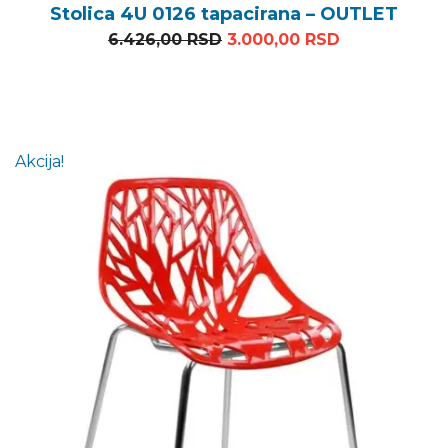
Stolica 4U 0126 tapacirana – OUTLET
Originalna cena je bila: 6
Trenutna cen
6.426,00
RSD
3.000,00
RSD
Akcija!