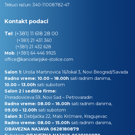
Tekući račun:
340-11008782-47
Kontakt podaci
Tel
:
(+381) 11 618 28 00
(+381) 21 431 360
(+381) 21 432 628
Mob
:
(+381) 64 446 9925
office@kancelarijske-stolice.com
Salon 1:
Uroša Martinovića 16/lokal 3, Novi Beograd/Savada
Radno vreme: 10.00 – 18.00h
sati radnim danima,
10.00
– 13.00h
sati subotom
Salon 2 i sedište firme:
Preradovićeva 59, Novi Sad – Petrovaradin
Radno vreme: 08.00 – 16.00h
sati radnim danima,
09.00 – 12.00h
sati subotom
Salon 3:
Debljačka 22, Malo Krčmare, Kragujevac
Radno vreme: 08.00 – 15.00h
sati radnim danima,
OBAVEZNA NAJAVA 0628180879