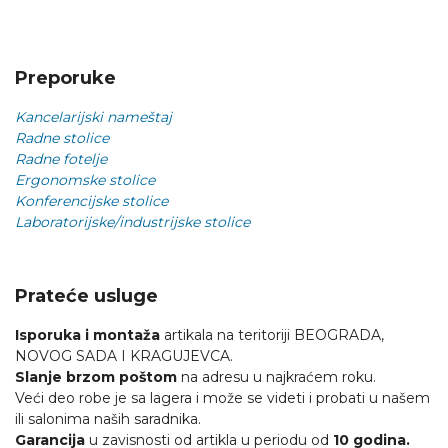
Preporuke
Kancelarijski nameštaj
Radne stolice
Radne fotelje
Ergonomske stolice
Konferencijske stolice
Laboratorijske/industrijske stolice
Prateće usluge
Isporuka i montaža
artikala na teritoriji BEOGRADA,
NOVOG SADA I KRAGUJEVCA.
Slanje brzom poštom
na adresu u najkraćem roku.
Veći deo robe je sa lagera i može se videti i probati u našem
ili salonima naših saradnika.
Garancija
u zavisnosti od artikla u periodu od
10 godina.