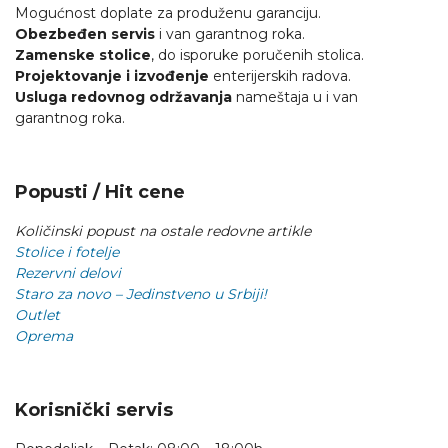
Mogućnost doplate za produženu garanciju.
Obezbeđen servis
i van garantnog roka.
Zamenske stolice
, do isporuke poručenih stolica.
Projektovanje i izvođenje
enterijerskih radova.
Usluga redovnog održavanja
nameštaja u i van
garantnog roka.
Popusti / Hit cene
Količinski popust na ostale redovne artikle
Stolice i fotelje
Rezervni delovi
Staro za novo – Jedinstveno u Srbiji!
Outlet
Oprema
Korisnički servis