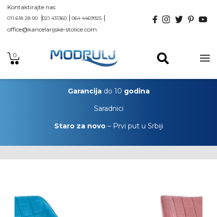
Kontaktirajte nas:
011 618 28 00
021 431360
064 4469925
office@kancelarijske-stolice.com
0
Garancija
do 10
godina
Saradnici
Staro za novo
– Prvi put u Srbiji