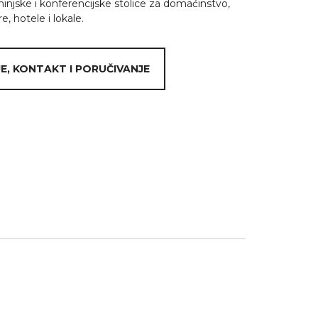
injske i konferencijske stolice za domaćinstvo,
, hotele i lokale.
E, KONTAKT I PORUČIVANJE