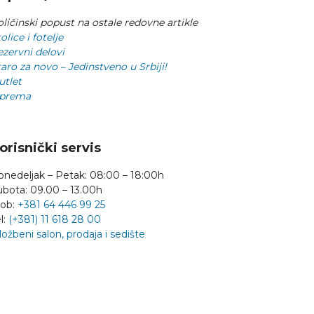
ličinski popust na ostale redovne artikle
olice i fotelje
ezervni delovi
aro za novo – Jedinstveno u Srbiji!
utlet
prema
orisnički servis
onedeljak – Petak: 08:00 – 18:00h
ubota: 09.00 – 13.00h
ob:
+381 64 446 99 25
l:
(+381) 11 618 28 00
ložbeni salon, prodaja i sedište