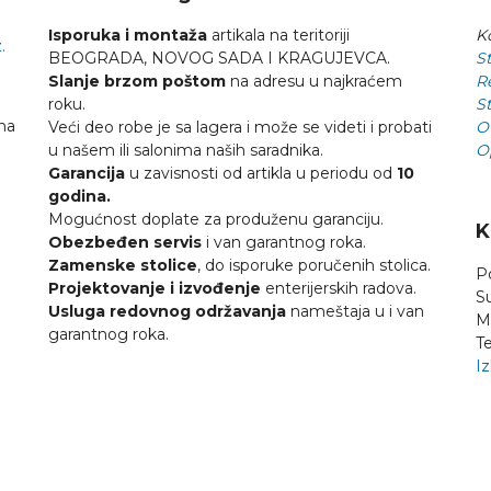
Isporuka i montaža
artikala na teritoriji
Ko
.
BEOGRADA, NOVOG SADA I KRAGUJEVCA.
St
Slanje brzom poštom
na adresu u najkraćem
R
roku.
St
na
Veći deo robe je sa lagera i može se videti i probati
O
u našem ili salonima naših saradnika.
O
Garancija
u zavisnosti od artikla u periodu od
10
godina.
Mogućnost doplate za produženu garanciju.
K
Obezbeđen servis
i van garantnog roka.
Zamenske stolice
, do isporuke poručenih stolica.
P
Projektovanje i izvođenje
enterijerskih radova.
S
Usluga redovnog održavanja
nameštaja u i van
M
garantnog roka.
Te
Iz