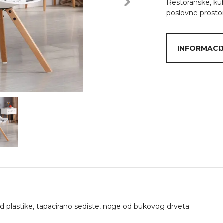
Restoranske, kuh
Next
poslovne prostore
INFORMACIJ
d plastike, tapacirano sediste, noge od bukovog drveta