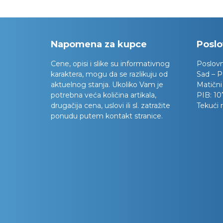
Napomena za kupce
Poslo
Cene, opisi i slike su informativnog
Poslov
karaktera, mogu da se razlikuju od
Sad – P
aktuelnog stanja. Ukoliko Vam je
Matični
potrebna veća količina artikala,
PIB:
10
drugačija cena, uslovi ili sl. zatražite
Tekući 
ponudu putem kontakt stranice.