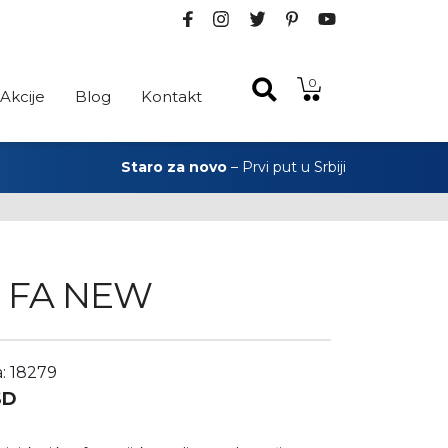
0
Akcije
Blog
Kontakt
Staro za novo
– Prvi put u Srbiji
a FA NEW
a: 18279
SD