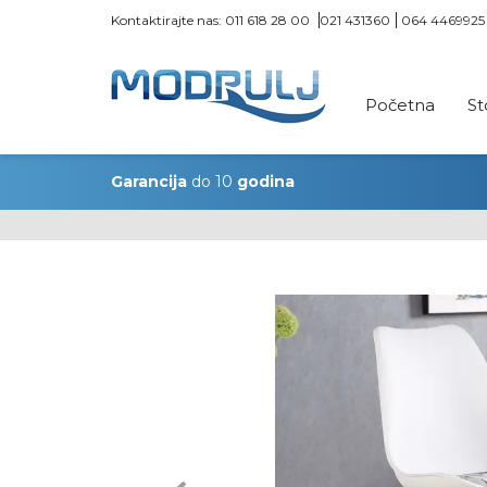
Kontaktirajte nas:
011 618 28 00
021 431360
064 4469925
Početna
St
Garancija
do 10
godina