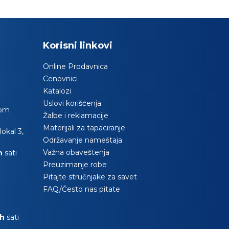
Korisni linkovi
Online Prodavnica
Cenovnici
Katalozi
Uslovi korišćenja
com
Žalbe i reklamacije
Materijali za tapaciranje
okal 3,
Održavanje nameštaja
Važna obaveštenja
0h
sati
Preuzimanje robe
Pitajte stručnjake za savet
FAQ/Često nas pitate
0h
sati