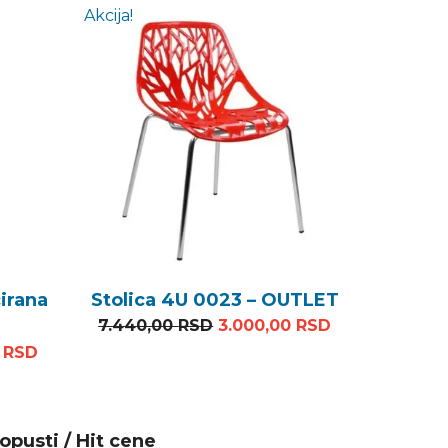
Akcija!
irana
Stolica 4U 0023 – OUTLET
Originalna cena je bila: 7.
Trenutna cena
7.440,00
RSD
3.000,00
RSD
na cena je bila: 6.426,00 RSD.
Trenutna cena je: 3.000,00 RSD.
0
RSD
opusti / Hit cene