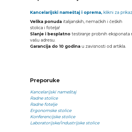
Kancelarijski nameštaj i oprema,
klikni za prikaz
Velika ponuda
italijanskih, nemačkih i čeških
stolica i fotelja!
Slanje i besplatno
testiranje probnih eksponata 
vašu adresu.
Garancija do 10 godina
u zavisnosti od artikla.
Preporuke
Kancelarijski nameštaj
Radne stolice
Radne fotelje
Ergonomske stolice
Konferencijske stolice
Laboratorijske/industrijske stolice