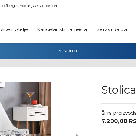
office@kancelarijske-stolice.com
olice i fotelje
Kancelarijski nameštaj
Servis i delovi
Saradnici
Stolic
Šifra proizvod
7.200,00
R