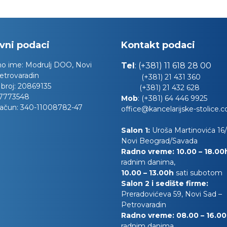
vni podaci
Kontakt podaci
no ime:
Modrulj DOO, Novi
Tel
:
(+381) 11 618 28 00
etrovaradin
(+381) 21 431 360
 broj:
20869135
(+381) 21 432 628
7773548
Mob
:
(+381) 64 446 9925
račun:
340-11008782-47
office@kancelarijske-stolice.
Salon 1:
Uroša Martinovića 16/l
Novi Beograd/Savada
Radno vreme: 10.00 – 18.0
radnim danima,
10.00
– 13.00h
sati subotom
Salon 2 i sedište firme:
Preradovićeva 59, Novi Sad –
Petrovaradin
Radno vreme: 08.00 – 16.0
radnim danima,