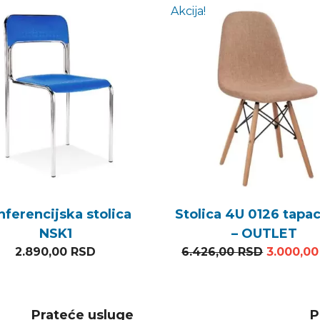
Akcija!
nferencijska stolica
Stolica 4U 0126 tapac
NSK1
– OUTLET
Original
2.890,00
RSD
6.426,00
RSD
3.000,0
Prateće usluge
P