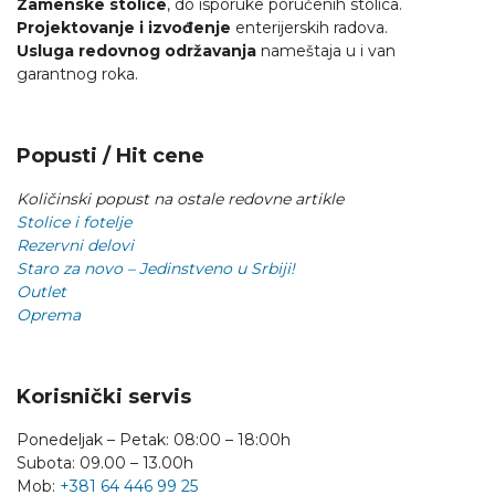
Zamenske stolice
, do isporuke poručenih stolica.
Projektovanje i izvođenje
enterijerskih radova.
Usluga redovnog održavanja
nameštaja u i van
garantnog roka.
Popusti / Hit cene
Količinski popust na ostale redovne artikle
Stolice i fotelje
Rezervni delovi
Staro za novo – Jedinstveno u Srbiji!
Outlet
Oprema
Korisnički servis
Ponedeljak – Petak: 08:00 – 18:00h
Subota: 09.00 – 13.00h
Mob:
+381 64 446 99 25