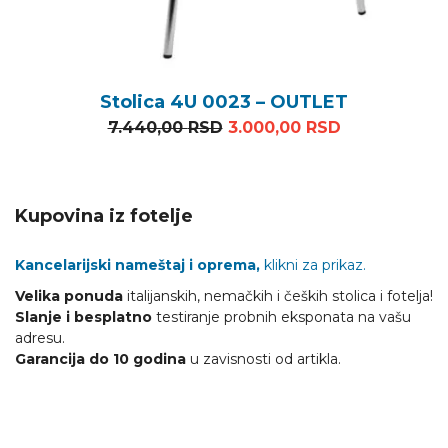
Stolica 4U 0023 – OUTLET
Originalna cena je bila: 7
Trenutna cen
7.440,00
RSD
3.000,00
RSD
Kupovina iz fotelje
Kancelarijski nameštaj i oprema,
klikni za prikaz.
Velika ponuda
italijanskih, nemačkih i čeških stolica i fotelja!
Slanje i besplatno
testiranje probnih eksponata na vašu
adresu.
Garancija do 10 godina
u zavisnosti od artikla.