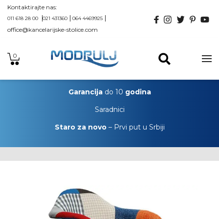
Kontaktirajte nas:
011 618 28 00
021 431360
064 4469925
office@kancelarijske-stolice.com
0
Garancija
do 10
godina
Saradnici
Staro za novo
– Prvi put u Srbiji