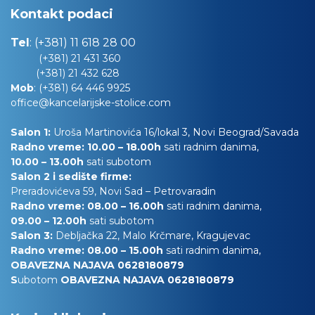
Kontakt podaci
Tel
:
(+381) 11 618 28 00
(+381) 21 431 360
(+381) 21 432 628
Mob
:
(+381) 64 446 9925
office@kancelarijske-stolice.com
Salon 1:
Uroša Martinovića 16/lokal 3, Novi Beograd/Savada
Radno vreme: 10.00 – 18.00h
sati radnim danima,
10.00
– 13.00h
sati subotom
Salon 2 i sedište firme:
Preradovićeva 59, Novi Sad – Petrovaradin
Radno vreme: 08.00 – 16.00h
sati radnim danima,
09.00 – 12.00h
sati subotom
Salon 3:
Debljačka 22, Malo Krčmare, Kragujevac
Radno vreme: 08.00 – 15.00h
sati radnim danima,
OBAVEZNA NAJAVA 0628180879
S
ubotom
OBAVEZNA NAJAVA 0628180879