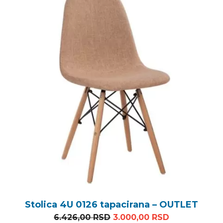
Stolica 4U 0126 tapacirana – OUTLET
Originalna cena je bila: 6
Trenutna cen
6.426,00
RSD
3.000,00
RSD