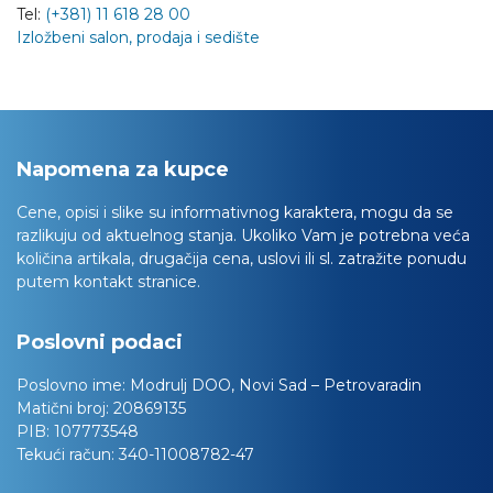
Tel:
(+381) 11 618 28 00
Izložbeni salon, prodaja i sedište
Napomena za kupce
Cene, opisi i slike su informativnog karaktera, mogu da se
razlikuju od aktuelnog stanja. Ukoliko Vam je potrebna veća
količina artikala, drugačija cena, uslovi ili sl. zatražite ponudu
putem kontakt stranice.
Poslovni podaci
Poslovno ime:
Modrulj DOO, Novi Sad – Petrovaradin
Matični broj:
20869135
PIB:
107773548
Tekući račun:
340-11008782-47