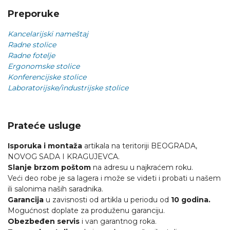
Preporuke
Kancelarijski nameštaj
Radne stolice
Radne fotelje
Ergonomske stolice
Konferencijske stolice
Laboratorijske/industrijske stolice
Prateće usluge
Isporuka i montaža
artikala na teritoriji BEOGRADA,
NOVOG SADA I KRAGUJEVCA.
Slanje brzom poštom
na adresu u najkraćem roku.
Veći deo robe je sa lagera i može se videti i probati u našem
ili salonima naših saradnika.
Garancija
u zavisnosti od artikla u periodu od
10 godina.
Mogućnost doplate za produženu garanciju.
Obezbeđen servis
i van garantnog roka.